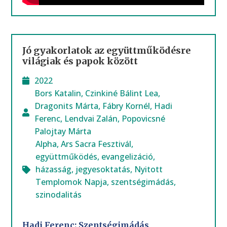
Jó gyakorlatok az együttműködésre
világiak és papok között
2022
Bors Katalin
,
Czinkiné Bálint Lea
,
Dragonits Márta
,
Fábry Kornél
,
Hadi
Ferenc
,
Lendvai Zalán
,
Popovicsné
Palojtay Márta
Alpha
,
Ars Sacra Fesztivál
,
együttműködés
,
evangelizáció
,
házasság
,
jegyesoktatás
,
Nyitott
Templomok Napja
,
szentségimádás
,
szinodalitás
Hadi Ferenc: Szentségimádás