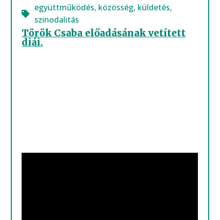
együttműködés
,
közösség
,
küldetés
,
szinodalitás
Török Csaba előadásának vetített
diái.