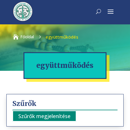

Főoldal
5
együttműködés
együttműködés
Szűrők
Szűrők megjelenítése