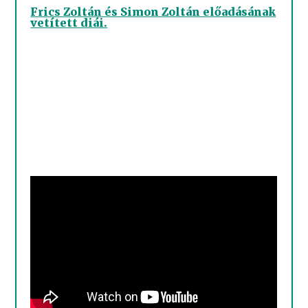
Frics Zoltán és Simon Zoltán előadásának
vetített diái.