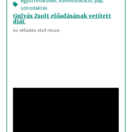
együttműködés
,
kommunikáció
,
pap
,
szinodalitás
Gulyás Zsolt előadásának vetített
diái.
Az előadás első része: