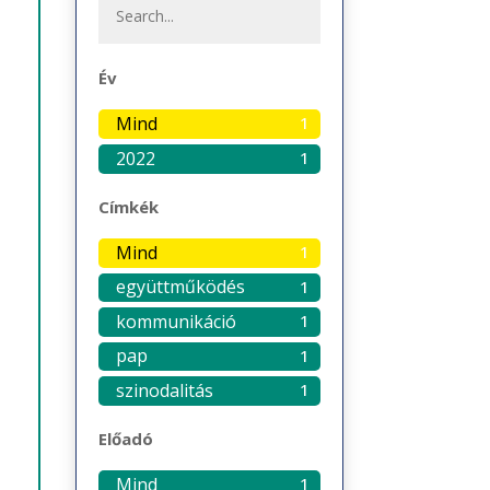
Év
Mind
1
2022
1
Címkék
Mind
1
együttműködés
1
kommunikáció
1
pap
1
szinodalitás
1
Előadó
Mind
1