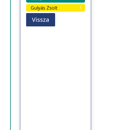
Gulyás Zsolt
1
Vissza