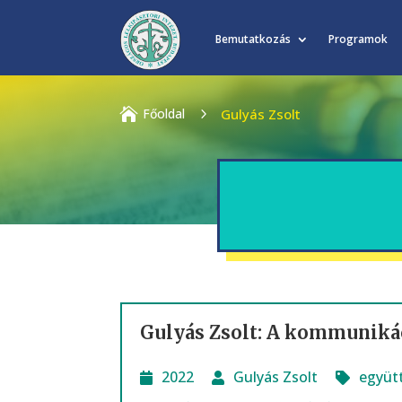
Bemutatkozás
Programok

Főoldal
5
Gulyás Zsolt
Gulyás Zsolt: A kommunikác
2022
Gulyás Zsolt
együt