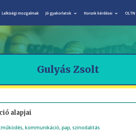
Lelkiségi mozgalmak
Jó gyakorlatok
Korunk kérdései
OLTN
Gulyás Zsolt
ió alapjai
tműködés
,
kommunikáció
,
pap
,
szinodalitás