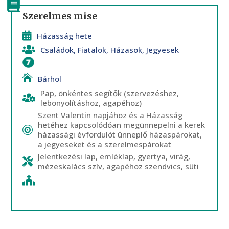
Szerelmes mise
Házasság hete
Családok
,
Fiatalok
,
Házasok
,
Jegyesek
Házasság
Bárhol
Pap, önkéntes segítők (szervezéshez,
lebonyolításhoz, agapéhoz)
Szent Valentin napjához és a Házasság
hetéhez kapcsolódóan megünnepelni a kerek
házassági évfordulót ünneplő házaspárokat,
a jegyeseket és a szerelmespárokat
Jelentkezési lap, emléklap, gyertya, virág,
mézeskalács szív, agapéhoz szendvics, süti