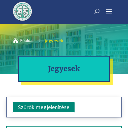

Főoldal
5
Jegyesek
Jegyesek
Szűrők megjelenítése