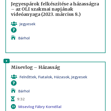
Jegyespárok felkészítése a házasságra
– az OLI szakmai napjának
videóanyaga (2023. március 8.)
Jegyesek
Házasság
Bárhol
Misevlog – Házasság
Felnőttek
,
Fiatalok
,
Házasok
,
Jegyesek
Házasság
Bárhol
9:32
Misevlog Fábry Kornéllal