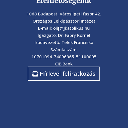
Elérhetőségeink
1068 Budapest, Városligeti fasor 42.
Országos Lelkipásztori Intézet
E-mail: oli[@]katolikus.hu
Igazgató: Dr. Fábry Kornél
Irodavezető: Telek Franciska
Számlaszám:
10701094-74096965-51100005
CIB Bank
Hírlevél feliratkozás