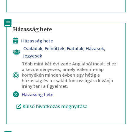
Házasság hete
Házasság hete
Családok
,
Felnőttek
,
Fiatalok
,
Házasok
,
Jegyesek
Több mint két évtizede Angliából indult el ez
a kezdeményezés, amely Valentin-nap
környékén minden évben egy hétig a
házasság és a család fontosságára kívánja
irányítani a figyelmet.
Házasság hete
Külső hivatkozás megnyitása