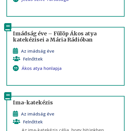
Imádság éve – Fülöp Ákos atya
katekézisei a Mária Rádióban
Az imádság éve
Felnőttek
Ákos atya honlapja
Ima-katekézis
Az imádság éve
Felnőttek
Az ima-katekézis célja, hogy hitünkben