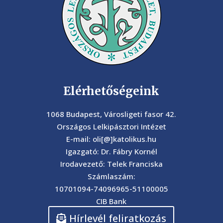
Elérhetőségeink
1068 Budapest, Városligeti fasor 42.
Országos Lelkipásztori Intézet
E-mail: oli[@]katolikus.hu
Igazgató: Dr. Fábry Kornél
Irodavezető: Telek Franciska
Számlaszám:
10701094-74096965-51100005
CIB Bank
Hírlevél feliratkozás