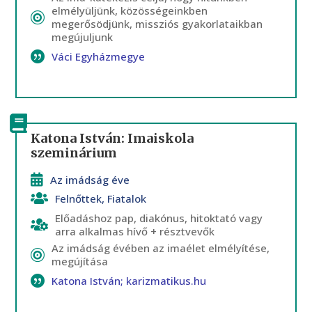
elmélyüljünk, közösségeinkben
megerősödjünk, missziós gyakorlataikban
megújuljunk
Váci Egyházmegye
Katona István: Imaiskola
szeminárium
Az imádság éve
Felnőttek
,
Fiatalok
Előadáshoz pap, diakónus, hitoktató vagy
arra alkalmas hívő + résztvevők
Az imádság évében az imaélet elmélyítése,
megújítása
Katona István; karizmatikus.hu