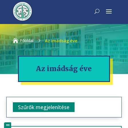

Főoldal
5
Az imádság éve
Az imádság éve
Szűrők megjelenítése