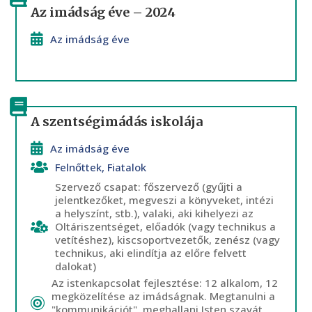
Az imádság éve – 2024
Az imádság éve
A szentségimádás iskolája
Az imádság éve
Felnőttek
,
Fiatalok
Szervező csapat: főszervező (gyűjti a
jelentkezőket, megveszi a könyveket, intézi
a helyszínt, stb.), valaki, aki kihelyezi az
Oltáriszentséget, előadók (vagy technikus a
vetítéshez), kiscsoportvezetők, zenész (vagy
technikus, aki elindítja az előre felvett
dalokat)
Az istenkapcsolat fejlesztése: 12 alkalom, 12
megközelítése az imádságnak. Megtanulni a
"kommunikációt", meghallani Isten szavát,