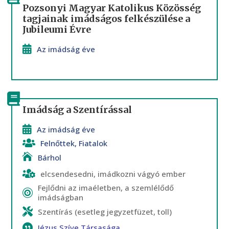
Pozsonyi Magyar Katolikus Közösség
tagjainak imádságos felkészülése a
Jubileumi Évre
Az imádság éve
Imádság a Szentírással
Az imádság éve
Felnőttek
,
Fiatalok
Bárhol
elcsendesedni, imádkozni vágyó ember
Fejlődni az imaéletben, a szemlélődő
imádságban
Szentírás (esetleg jegyzetfüzet, toll)
Jézus Szíve Társasága