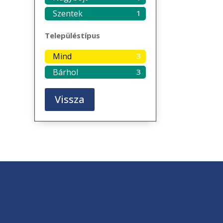
Szentek
1
Településtípus
Mind
3
Bárhol
3
Vissza