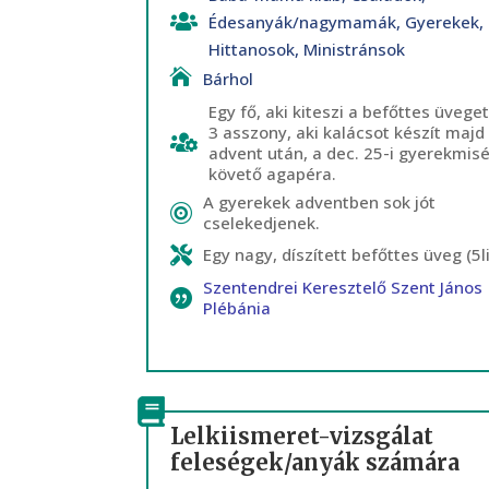
Édesanyák/nagymamák
,
Gyerekek
,
Hittanosok
,
Ministránsok
Bárhol
Egy fő, aki kiteszi a befőttes üveget
3 asszony, aki kalácsot készít majd
advent után, a dec. 25-i gyerekmis
követő agapéra.
A gyerekek adventben sok jót
cselekedjenek.
Egy nagy, díszített befőttes üveg (5l
Szentendrei Keresztelő Szent János
Plébánia
Lelkiismeret-vizsgálat
feleségek/anyák számára