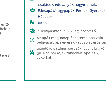
Családok
,
Édesanyák/nagymamák
,
Édesapák/nagypapák
,
Férfiak
,
Gyerekek
Házasok
Bárhol
 és 2-
 belőle
1 lelkipásztor +1-2 világi szervező
ét
Az apák megünneplése (temploba való
behívása), apa-gyerek kapcsolat erősíté
ajándékok, színes ceruzák, papír, kirakó
(pl. Noé bárkája), fakockák, Apa-szív,
iteres)
cukorkák