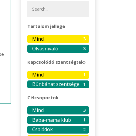
,
Tartalom jellege
Mind
3
Olvasnivaló
3
se
Kapcsolódó szentség(ek)
Mind
1
Bűnbánat szentsége
1
Célcsoportok
Mind
3
Baba-mama klub
1
Családok
2