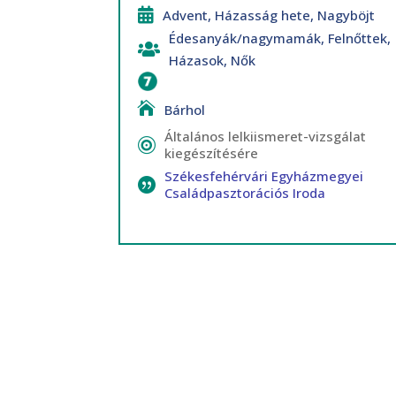
Advent
,
Házasság hete
,
Nagyböjt
Édesanyák/nagymamák
,
Felnőttek
,
Házasok
,
Nők
Bűnbánat szentsége
Bárhol
Általános lelkiismeret-vizsgálat
kiegészítésére
Székesfehérvári Egyházmegyei
Családpasztorációs Iroda