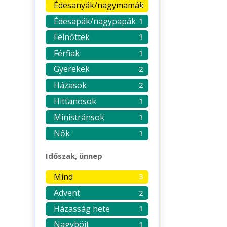
Édesanyák/nagymamák
3
Édesapák/nagypapák
1
Felnőttek
1
Férfiak
1
Gyerekek
2
Házasok
2
Hittanosok
1
Ministránsok
1
Nők
1
Időszak, ünnep
Mind
3
Advent
2
Házasság hete
1
Nagyböjt
1