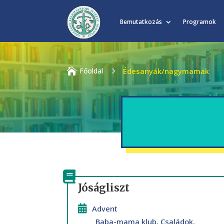
Bemutatkozás
Programok

Főoldal
5
Édesanyák/nagymamák
Jóságliszt
Advent
Baba-mama klub
,
Családok
,