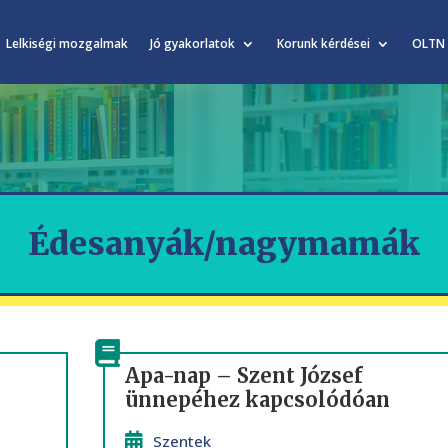
Lelkiségi mozgalmak
Jó gyakorlatok
Korunk kérdései
OLTN
Édesanyák/nagymamák
Apa-nap – Szent József
ünnepéhez kapcsolódóan
Szentek