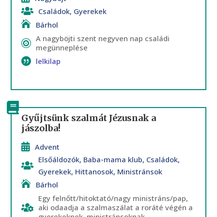
Családok
,
Gyerekek
Bárhol
A nagyböjti szent negyven nap családi
megünneplése
lelkilap
Gyűjtsünk szalmát Jézusnak a
jászolba!
Advent
Elsőáldozók
,
Baba-mama klub
,
Családok
,
Gyerekek
,
Hittanosok
,
Ministránsok
Bárhol
Egy felnőtt/hitoktató/nagy ministráns/pap,
aki odaadja a szalmaszálat a roráté végén a
gyerekeknek, ministránsoknak