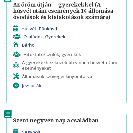
Az öröm útján – gyerekekkel (A
húsvét utáni események 14 állomása
óvodások és kisiskolások számára)
Húsvét
,
Pünkösd
Családok
,
Gyerekek
Bárhol
Hitoktató/szülők, gyerekek
A gyerekekhez közelebb vinni a húsvét utáni
eseményeket
Állomások szövegei kinyomtatva
Jezsuiták
Szent negyven nap a családban
Nagyböjt