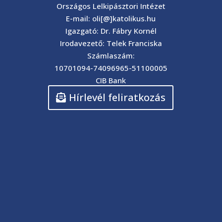
Országos Lelkipásztori Intézet
E-mail: oli[@]katolikus.hu
Igazgató: Dr. Fábry Kornél
Irodavezető: Telek Franciska
Számlaszám:
10701094-74096965-51100005
CIB Bank
Hírlevél feliratkozás