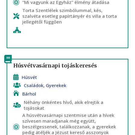
"Mi vagyunk az Egyház" élmény átadása
Torta Szentlélek szimbólummal, kés,
szalvéta esetleg papírtányér és villa a torta
jellegétől függően
Húsvétvasárnapi tojáskeresés
Húsvét
Családok
,
Gyerekek
Bárhol
Néhány önkéntes hívő, akik elrejtik a
tojásokat
A húsvétvasárnapi szentmise után a hívek
szívesen maradjanak még együtt,
beszélgessenek, találkozzanak, a gyerekek
pedig átéljék a Jézust kereső asszonyok