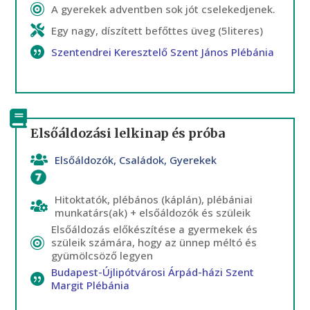
A gyerekek adventben sok jót cselekedjenek.
Egy nagy, díszített befőttes üveg (5literes)
Szentendrei Keresztelő Szent János Plébánia
Elsőáldozási lelkinap és próba
Elsőáldozók
,
Családok
,
Gyerekek
Bűnbánat szentsége
,
Oltáriszentség
Hitoktatók, plébános (káplán), plébániai
munkatárs(ak) + elsőáldozók és szüleik
Elsőáldozás előkészítése a gyermekek és
szüleik számára, hogy az ünnep méltó és
gyümölcsöző legyen
Budapest-Újlipótvárosi Árpád-házi Szent
Margit Plébánia