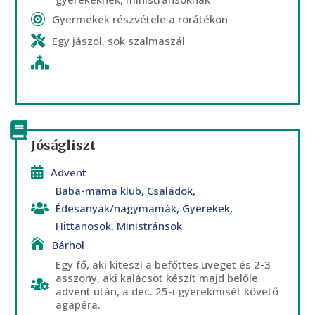
Gyermekek részvétele a rorátékon
Egy jászol, sok szalmaszál
Jóságliszt
Advent
Baba-mama klub
,
Családok
,
Édesanyák/nagymamák
,
Gyerekek
,
Hittanosok
,
Ministránsok
Bárhol
Egy fő, aki kiteszi a befőttes üveget és 2-3
asszony, aki kalácsot készít majd belőle
advent után, a dec. 25-i gyerekmisét követő
agapéra.