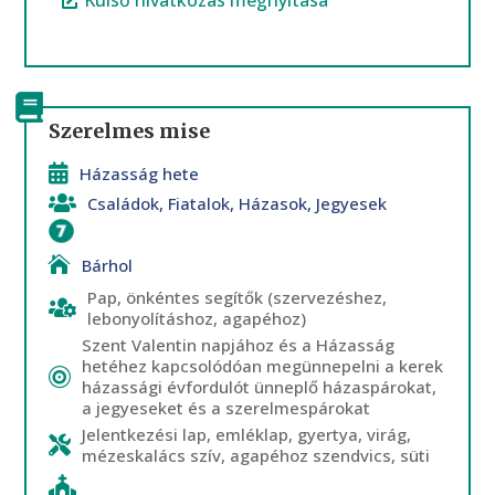
Szerelmes mise
Házasság hete
Családok
,
Fiatalok
,
Házasok
,
Jegyesek
Házasság
Bárhol
Pap, önkéntes segítők (szervezéshez,
lebonyolításhoz, agapéhoz)
Szent Valentin napjához és a Házasság
hetéhez kapcsolódóan megünnepelni a kerek
házassági évfordulót ünneplő házaspárokat,
a jegyeseket és a szerelmespárokat
Jelentkezési lap, emléklap, gyertya, virág,
mézeskalács szív, agapéhoz szendvics, süti