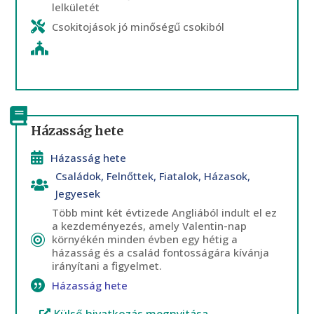
lelkületét
Csokitojások jó minőségű csokiból
Házasság hete
Házasság hete
Családok
,
Felnőttek
,
Fiatalok
,
Házasok
,
Jegyesek
Több mint két évtizede Angliából indult el ez
a kezdeményezés, amely Valentin-nap
környékén minden évben egy hétig a
házasság és a család fontosságára kívánja
irányítani a figyelmet.
Házasság hete
Külső hivatkozás megnyitása