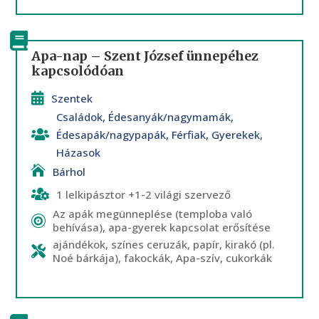
Apa-nap – Szent József ünnepéhez
kapcsolódóan
Szentek
Családok
,
Édesanyák/nagymamák
,
Édesapák/nagypapák
,
Férfiak
,
Gyerekek
,
Házasok
Bárhol
1 lelkipásztor +1-2 világi szervező
Az apák megünneplése (temploba való
behívása), apa-gyerek kapcsolat erősítése
ajándékok, színes ceruzák, papír, kirakó (pl.
Noé bárkája), fakockák, Apa-szív, cukorkák