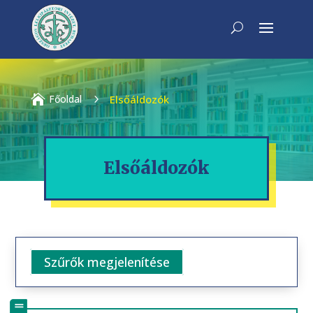

Főoldal
5
Elsőáldozók
Elsőáldozók
Szűrők megjelenítése