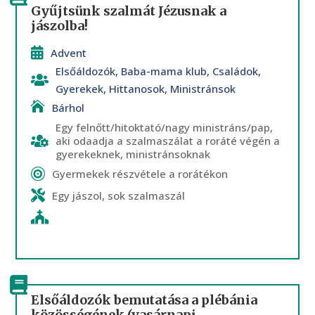
Gyűjtsünk szalmát Jézusnak a
jászolba!
Advent
Elsőáldozók
,
Baba-mama klub
,
Családok
,
Gyerekek
,
Hittanosok
,
Ministránsok
Bárhol
Egy felnőtt/hitoktató/nagy ministráns/pap,
aki odaadja a szalmaszálat a roráté végén a
gyerekeknek, ministránsoknak
Gyermekek részvétele a rorátékon
Egy jászol, sok szalmaszál
Elsőáldozók bemutatása a plébánia
közösségének (vasárnapi