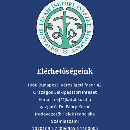
Elérhetőségeink
1068 Budapest, Városligeti fasor 42.
Országos Lelkipásztori Intézet
E-mail: oli[@]katolikus.hu
Igazgató: Dr. Fábry Kornél
Irodavezető: Telek Franciska
Számlaszám:
10701094-74096965-51100005