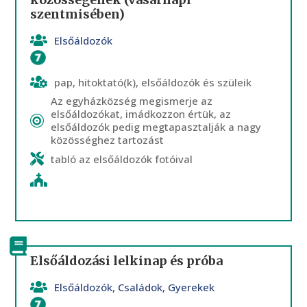
szentmisében)
Elsőáldozók
Oltáriszentség
pap, hitoktató(k), elsőáldozók és szüleik
Az egyházközség megismerje az
elsőáldozókat, imádkozzon értük, az
elsőáldozók pedig megtapasztalják a nagy
közösséghez tartozást
tabló az elsőáldozók fotóival
Elsőáldozási lelkinap és próba
Elsőáldozók
,
Családok
,
Gyerekek
Bűnbánat szentsége
,
Oltáriszentség