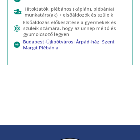
Hitoktatók, plébános (káplán), plébániai
munkatárs(ak) + elsőáldozók és szüleik
Elsőáldozás előkészítése a gyermekek és
szüleik számára, hogy az ünnep méltó és
gyümölcsöző legyen
Budapest-Újlipótvárosi Árpád-házi Szent
Margit Plébánia