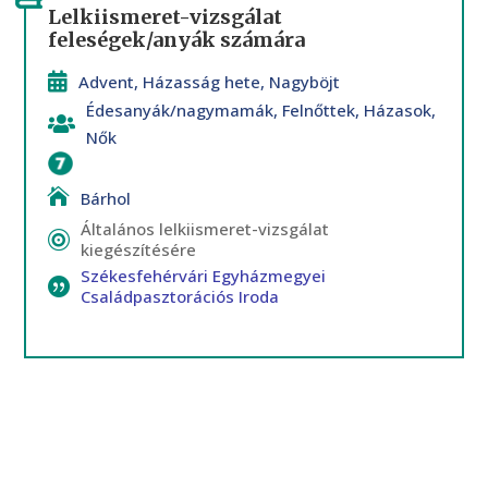
Lelkiismeret-vizsgálat
feleségek/anyák számára
Advent
,
Házasság hete
,
Nagyböjt
Édesanyák/nagymamák
,
Felnőttek
,
Házasok
,
Nők
Bűnbánat szentsége
Bárhol
Általános lelkiismeret-vizsgálat
kiegészítésére
Székesfehérvári Egyházmegyei
Családpasztorációs Iroda