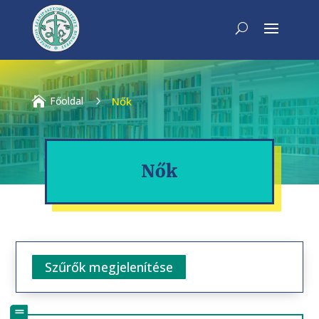

Főoldal
5
Nők
Nők
Szűrők megjelenítése