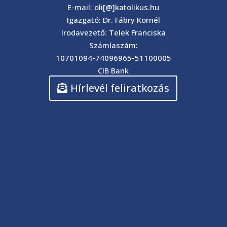
E-mail: oli[@]katolikus.hu
Igazgató: Dr. Fábry Kornél
Irodavezető: Telek Franciska
Számlaszám:
10701094-74096965-51100005
CIB Bank
Hírlevél feliratkozás