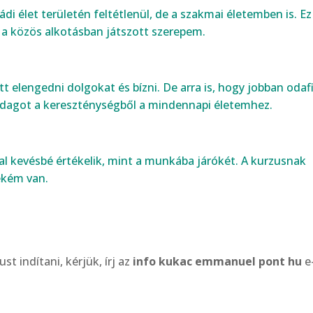
i élet területén feltétlenül, de a szakmai életemben is. Ez 
a közös alkotásban játszott szerepem.
 elengedni dolgokat és bízni. De arra is, hogy jobban odaf
adagot a kereszténységből a mindennapi életemhez.
al kevésbé értékelik, mint a munkába járókét. A kurzusnak
ékém van.
t indítani, kérjük, írj az
info kukac emmanuel pont hu
e