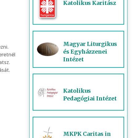
Katolikus Karitász
Magyar Liturgikus
zni.
és Egyházzenei
eretnél
Intézet
atsz.
ását.
Katolikus
Pedagógiai Intézet
MKPK Caritas in