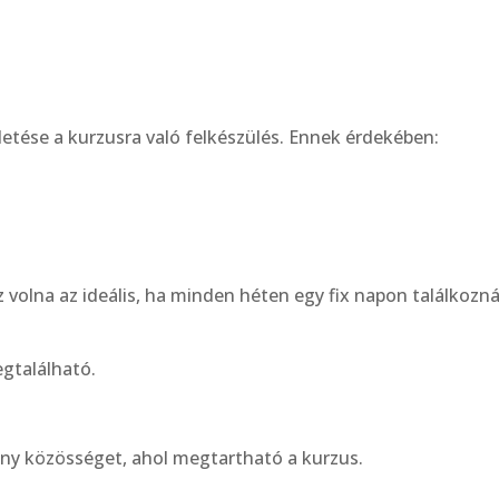
tése a kurzusra való felkészülés. Ennek érdekében:
z volna az ideális, ha minden héten egy fix napon találkozn
egtalálható.
ény közösséget, ahol megtartható a kurzus.