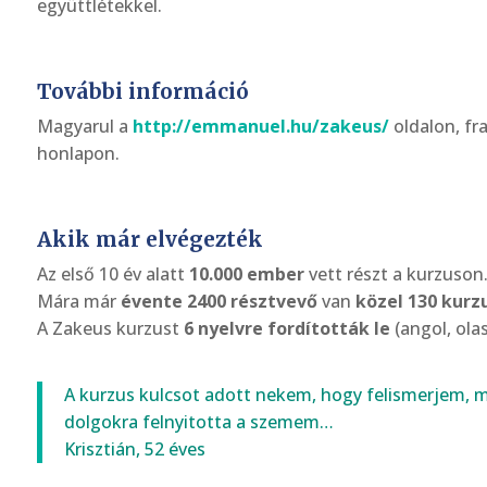
együttlétekkel.
További információ
Magyarul a
http://emmanuel.hu/zakeus/
oldalon, fr
honlapon.
Akik már elvégezték
Az első 10 év alatt
10.000 ember
vett részt a kurzuson
Mára már
évente 2400 résztvevő
van
közel 130 kurz
A Zakeus kurzust
6 nyelvre fordították le
(angol, olas
A kurzus kulcsot adott nekem, hogy felismerjem, 
dolgokra felnyitotta a szemem…
Krisztián, 52 éves