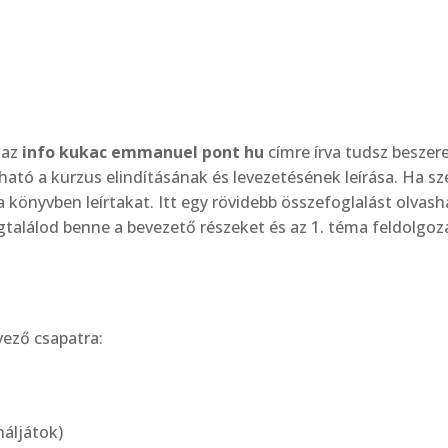
 az
info kukac emmanuel pont hu
címre írva tudsz beszere
ató a kurzus elindításának és levezetésének leírása. Ha sz
 könyvben leírtakat. Itt egy rövidebb összefoglalást olvash
gtalálod benne a bevezető részeket és az 1. téma feldolgoz
vező csapatra:
náljátok)