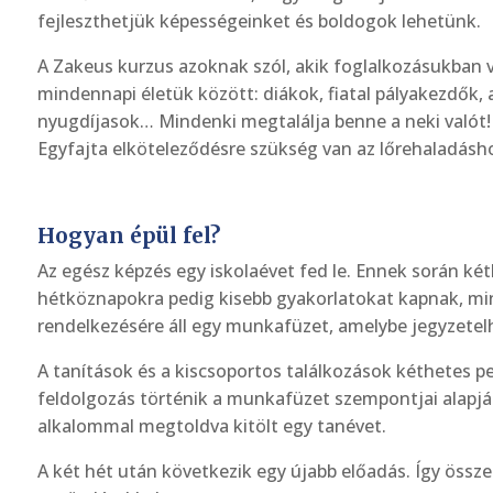
fejleszthetjük képességeinket és boldogok lehetünk.
A Zakeus kurzus azoknak szól, akik foglalkozásukban
mindennapi életük között: diákok, fiatal pályakezdők, a
nyugdíjasok… Mindenki megtalálja benne a neki valót! Fo
Egyfajta elköteleződésre szükség van az lőrehaladásh
Hogyan épül fel?
Az egész képzés egy iskolaévet fed le. Ennek során ké
hétköznapokra pedig kisebb gyakorlatokat kapnak, mi
rendelkezésére áll egy munkafüzet, amelybe jegyzetel
A tanítások és a kiscsoportos találkozások kéthetes p
feldolgozás történik a munkafüzet szempontjai alapjá
alkalommal megtoldva kitölt egy tanévet.
A két hét után következik egy újabb előadás. Így össze