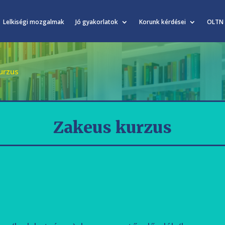
Lelkiségi mozgalmak
Jó gyakorlatok
Korunk kérdései
OLTN
urzus
Zakeus kurzus