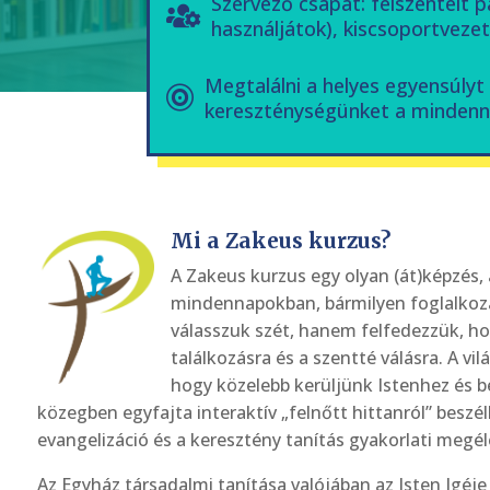
Szervező csapat: felszentelt 
használjátok), kiscsoportvezető
Megtalálni a helyes egyensúlyt 
kereszténységünket a minden
Mi a Zakeus kurzus?
A Zakeus kurzus egy olyan (át)képzés,
mindennapokban, bármilyen foglalkozás
válasszuk szét, hanem felfedezzük, hog
találkozásra és a szentté válásra. A v
hogy közelebb kerüljünk Istenhez és 
közegben egyfajta interaktív „felnőtt hittanról” besz
evangelizáció és a keresztény tanítás gyakorlati meg
Az Egyház társadalmi tanítása valójában az Isten Igéje