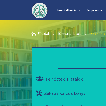
Bemutatkozás
Programok

Főoldal
5
Jó gyakorlatok
5
Zakeus k
Felnőttek
,
Fiatalok
Zakeus kurzus könyv