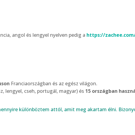
ancia, angol és lengyel nyelven pedig a
https://zachee.com
.
uson
Franciaországban és az egész világon.
z, lengyel, cseh, portugál, magyar) és
15 országban haszná
mennyire különböztem attól, amit meg akartam élni. Bizony