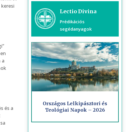
 keresi
Lectio Divina
Prédikációs
segédanyagok
i”
sen
 a
nok
Országos Lelkipásztori és
s és a
Teológiai Napok – 2026
t
ása