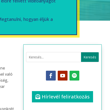
 előre felvett videóanyagot
Megtanulni, hogyan éljük a
 ne
el való
őség,
yar
Hírlevél feliratkozás
 konkrét