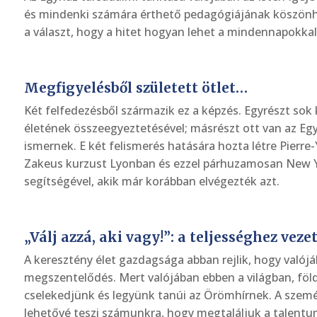
és mindenki számára érthető pedagógiájának köszönhe
a választ, hogy a hitet hogyan lehet a mindennapokka
Megfigyelésből született ötlet…
Két felfedezésből származik ez a képzés. Egyrészt sok 
életének összeegyeztetésével; másrészt ott van az Egy
ismernek. E két felismerés hatására hozta létre Pier
Zakeus kurzust Lyonban és ezzel párhuzamosan New Yor
segítségével, akik már korábban elvégezték azt.
„Válj azzá, aki vagy!”: a teljességhez vez
A keresztény élet gazdagsága abban rejlik, hogy valójá
megszentelődés. Mert valójában ebben a világban, föl
cselekedjünk és legyünk tanúi az Örömhírnek. A szemé
lehetővé teszi számunkra, hogy megtaláljuk a talentu