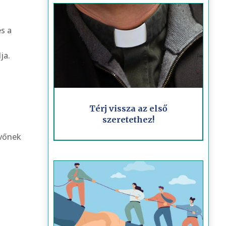
s a
ja.
Térj vissza az első
szeretethez!
evőnek