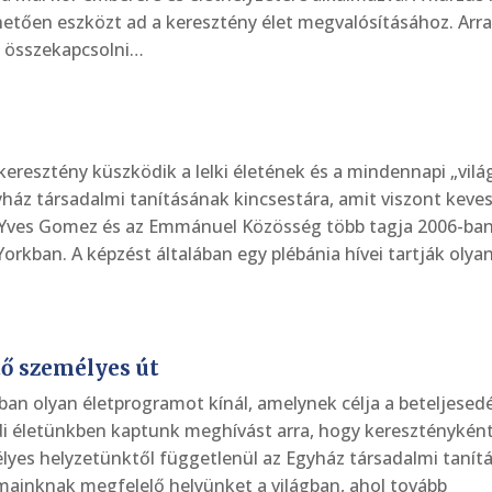
tően eszközt ad a keresztény élet megvalósításához. Arra
l összekapcsolni…
keresztény küszködik a lelki életének és a mindennapi „világ
ház társadalmi tanításának kincsestára, amit viszont keve
re-Yves Gomez és az Emmánuel Közösség több tagja 2006-ban
kban. A képzést általában egy plébánia hívei tartják olya
ető személyes út
ban olyan életprogramot kínál, amelynek célja a beteljesedé
di életünkben kaptunk meghívást arra, hogy kereszténykén
lyes helyzetünktől függetlenül az Egyház társadalmi tanít
mainknak megfelelő helyünket a világban, ahol tovább