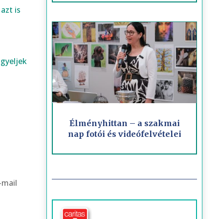
azt is
igyeljek
Élményhittan – a szakmai
nap fotói és videófelvételei
-mail