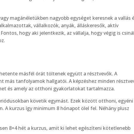
 vagy magánéletükben nagyobb egységet keresnek a vallás é
lkalmazottak, vállalkozók, anyák, álláskeresők, aktív
ntos, hogy aki jelentkezik, az vállalja, hogy végig is csinál
oz.
thetente másfél órát töltenek együtt a résztvevők. A
nt más tanfolyamok hallgatói. A képzéshez minden résztv
het és amely az otthoni gyakorlatokat tartalmazza.
eriódusokban követik egymást. Ezek között otthoni, egyéni
n. A kurzus így minimum 8 hónapot ölel fel. Néhány plusz
sen 8×4 hét a kurzus, amit ki lehet egészíteni kötetlenebb