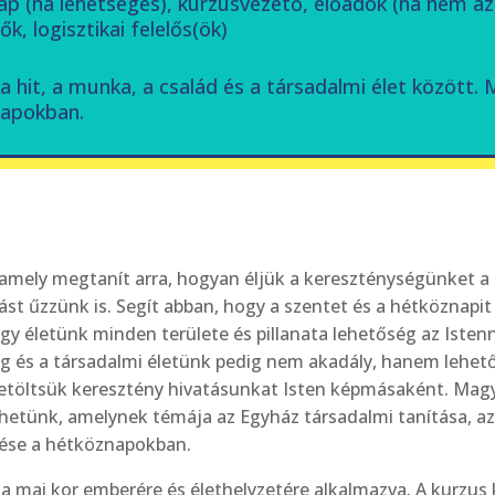
pap (ha lehetséges), kurzusvezető, előadók (ha nem az
k, logisztikai felelős(ök)
a hit, a munka, a család és a társadalmi élet között. 
napokban.
 amely megtanít arra, hogyan éljük a kereszténységünket a
t űzzünk is. Segít abban, hogy a szentet és a hétköznapit
y életünk minden területe és pillanata lehetőség az Istenn
ilág és a társadalmi életünk pedig nem akadály, hanem lehet
betöltsük keresztény hivatásunkat Isten képmásaként. Mag
élhetünk, amelynek témája az Egyház társadalmi tanítása, az
élése a hétköznapokban.
 a mai kor emberére és élethelyzetére alkalmazva. A kurzus