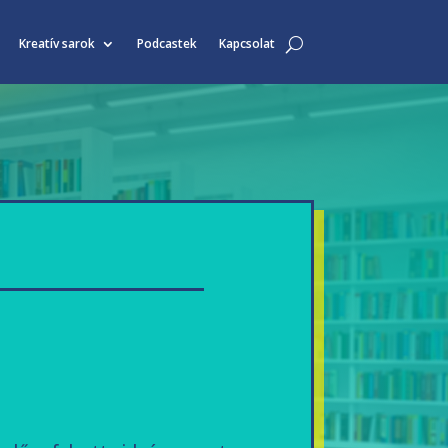
Kreatív sarok
Podcastek
Kapcsolat