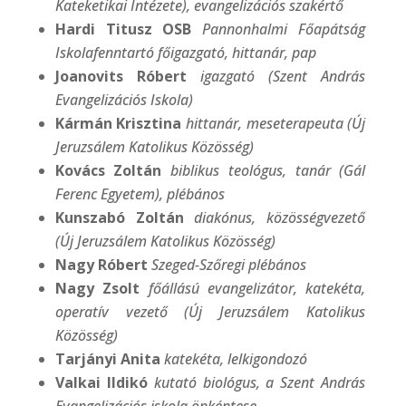
Kateketikai Intézete), evangelizációs szakértő
Hardi Titusz OSB
Pannonhalmi Főapátság
Iskolafenntartó főigazgató, hittanár, pap
Joanovits Róbert
igazgató (Szent András
Evangelizációs Iskola)
Kármán Krisztina
hittanár, meseterapeuta (Új
Jeruzsálem Katolikus Közösség)
Kovács Zoltán
biblikus teológus, tanár (Gál
Ferenc Egyetem), plébános
Kunszabó Zoltán
diakónus, közösségvezető
(Új Jeruzsálem Katolikus Közösség)
Nagy Róbert
Szeged-Szőregi plébános
Nagy Zsolt
főállású evangelizátor, katekéta,
operatív vezető (Új Jeruzsálem Katolikus
Közösség)
Tarjányi Anita
katekéta, lelkigondozó
Valkai Ildikó
kutató biológus, a Szent András
Evangelizációs iskola önkéntese