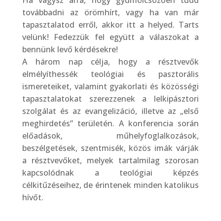
továbbadni az örömhírt, vagy ha van már
tapasztalatod erről, akkor itt a helyed. Tarts
velünk! Fedezzük fel együtt a válaszokat a
bennünk levő kérdésekre!
A három nap célja, hogy a résztvevők
elmélyíthessék teológiai és pasztorális
ismereteiket, valamint gyakorlati és közösségi
tapasztalatokat szerezzenek a lelkipásztori
szolgálat és az evangelizáció, illetve az „első
meghirdetés” területén. A konferencia során
előadások, műhelyfoglalkozások,
beszélgetések, szentmisék, közös imák várják
a résztvevőket, melyek tartalmilag szorosan
kapcsolódnak a teológiai képzés
célkitűzéseihez, de érintenek minden katolikus
hívőt.