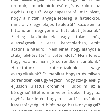
örömhír, aminek hirdetésére Jézus küldte az
egyház tagjait? Vagy tapasztaltál már olyat,
hogy a hittan anyaga lepereg a fiatalokról,
mint a víz egy olajos felületről? Küzdelem a
hittanórán megnyerni a fiatalokat Jézusnak?
Esetleg közömbösek vagy talán még
ellenségesek is azzal kapcsolatban, amit
átadnál a hitedről? Nem lehet, hogy hiányos a
„talaj előkészítés” a vetés előtt? Nem lehet,
hogy valamit nem jó sorrendben csinálunk?
Hitoktatunk, kateketizálunk vagy
evangelizálunk? És melyiket hogyan és milyen
sorrendben kell úgy végezni, hogy szívig-lélekig
eljusson Krisztus örömhíre? Tudod mi az a
kérügma? Éltél is már vele? Érdekel, hogy az
egyház kezdetén hogyan is adták tovább a
kereszténység jó hírét nagy hatékonysággal?
Ha vágysz arra, hogy gyümölcsözően tudd