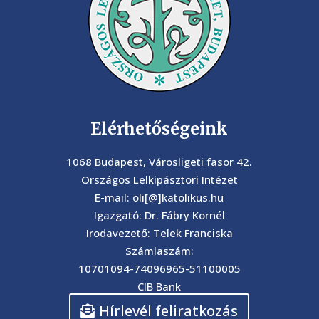
Elérhetőségeink
1068 Budapest, Városligeti fasor 42.
Országos Lelkipásztori Intézet
E-mail: oli[@]katolikus.hu
Igazgató: Dr. Fábry Kornél
Irodavezető: Telek Franciska
Számlaszám:
10701094-74096965-51100005
CIB Bank
Hírlevél feliratkozás