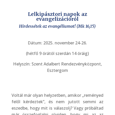
Lelkipásztori napok az
evangelizációról
Hirdessétek az evangéliumot!
(Mk 16,15)
Dátum: 2025. november 24-26.
(hétfő 9 órától szerdán 14 óráig)
Helyszín: Szent Adalbert Rendezvényközpont,
Esztergom
Voltál már olyan helyzetben, amikor „reményed
felől kérdeztek”, és nem jutott semmi az
eszedbe, hogy mit is válaszolj? Vagy próbáltad
már összefoglalni röviden, hogy mi az az