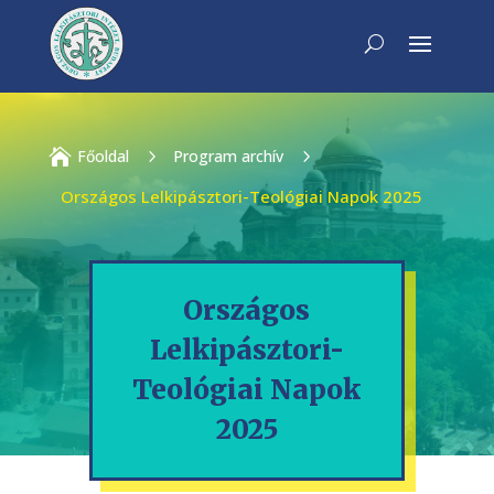

Főoldal
5
Program archív
5
Országos Lelkipásztori-Teológiai Napok 2025
Országos
Lelkipásztori-
Teológiai Napok
2025