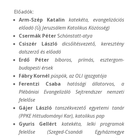
Előadók:
Arm-Szép Katalin
katekéta, evangelizációs
előadó (Új Jeruzsálem Katolikus Közösség)
Csermák Péter
S
chönstatt-atya
Csiszér László
dicsőítésvezető, keresztény
dalszerző és előadó
Erdő Péter
bíboros, prímás, esztergom-
budapesti érsek
Fábry Kornél
püspök, az OLI igazgatója
Ferentzi Csaba
hatósági állatorvos, a
Plébániai Evangelizáló Sejtrendszer nemzeti
felelőse
Gájer László
tanszékvezető egyetemi tanár
(PPKE Hittudományi Kar), katolikus pap
Gyuris Gellért
katekéta, lelki programok
felelőse (Szeged-Csanádi Egyházmegye