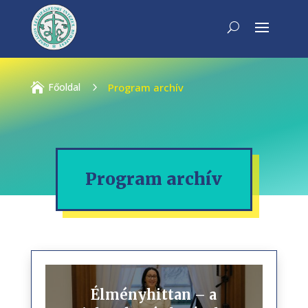

Főoldal
5
Program archív
Program archív
Élményhittan – a