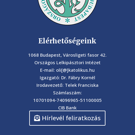
Elérhetőségeink
1068 Budapest, Városligeti fasor 42.
Országos Lelkipásztori Intézet
E-mail: oli[@]katolikus.hu
Igazgató: Dr. Fábry Kornél
Irodavezető: Telek Franciska
Számlaszám:
10701094-74096965-51100005
CIB Bank
Hírlevél feliratkozás