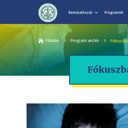
Bemutatkozás
Programok

Főoldal
5
Program archív
5
Fókuszba
Fókuszba