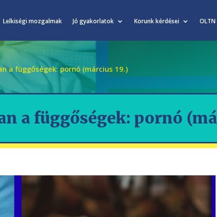
Lelkiségi mozgalmak
Jó gyakorlatok
Korunk kérdései
OLTN
n a függőségek: pornó (március 19.)
n a függőségek: pornó (már