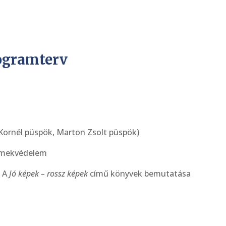
ogramterv
Kornél püspök, Marton Zsolt püspök)
ermekvédelem
. A
Jó képek – rossz képek
című könyvek bemutatása