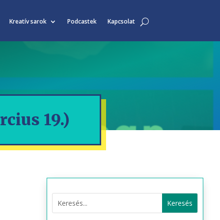
Kreatív sarok
Podcastek
Kapcsolat
cius 19.)