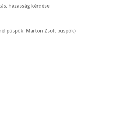
tás, házasság kérdése
nél püspök, Marton Zsolt püspök)