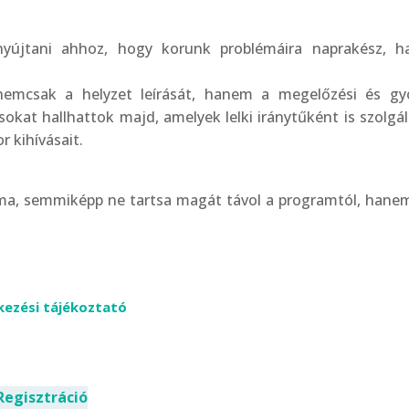
nyújtani ahhoz, hogy korunk problémáira naprakész, h
emcsak a helyzet leírását, hanem a megelőzési és gyó
sokat hallhattok majd, amelyek lelki iránytűként is szolgá
 kihívásait.
léma, semmiképp ne tartsa magát távol a programtól, hane
kezési tájékoztató
Regisztráció