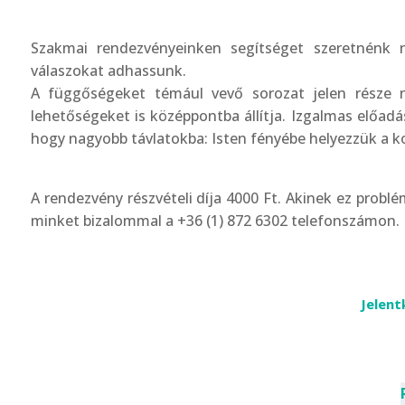
Szakmai rendezvényeinken segítséget szeretnénk 
válaszokat adhassunk.
A függőségeket témául vevő sorozat jelen része n
lehetőségeket is középpontba állítja. Izgalmas előadá
hogy nagyobb távlatokba: Isten fényébe helyezzük a kor
A rendezvény részvételi díja 4000 Ft. Akinek ez prob
minket bizalommal a +36 (1) 872 6302 telefonszámon.
Jelent