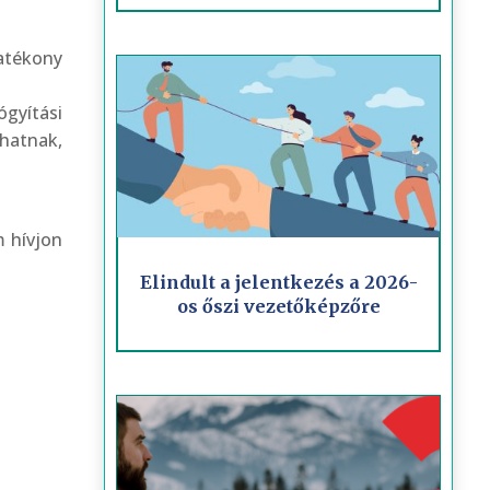
atékony
gyítási
lhatnak,
m hívjon
Elindult a jelentkezés a 2026-
os őszi vezetőképzőre