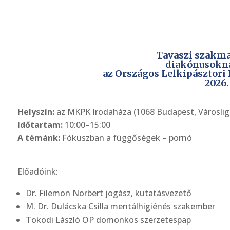
Tavaszi szakma
diakónusokn
az Országos Lelkipásztori
2026.
Helyszín:
az MKPK Irodaháza (1068 Budapest, Városlige
Időtartam:
10:00–15:00
A témánk:
Fókuszban a függőségek – pornó
Előadóink:
Dr. Filemon Norbert jogász, kutatásvezető
M. Dr. Dulácska Csilla mentálhigiénés szakember
Tokodi László OP domonkos szerzetespap