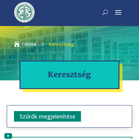

Főoldal
5
Keresztség
Keresztség
Szűrők megjelenítése