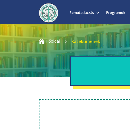
Bemutatkozás
Programok

Főoldal
5
Katekumenek