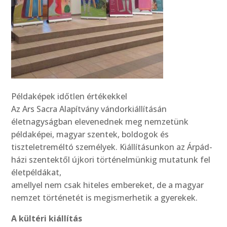
Példaképek időtlen értékekkel
Az Ars Sacra Alapítvány vándorkiállításán
életnagyságban elevenednek meg nemzetünk
példaképei, magyar szentek, boldogok és
tiszteletreméltó személyek. Kiállításunkon az Árpád-
házi szentektől újkori történelmünkig mutatunk fel
életpéldákat,
amellyel nem csak hiteles embereket, de a magyar
nemzet történetét is megismerhetik a gyerekek.
A kültéri kiállítás