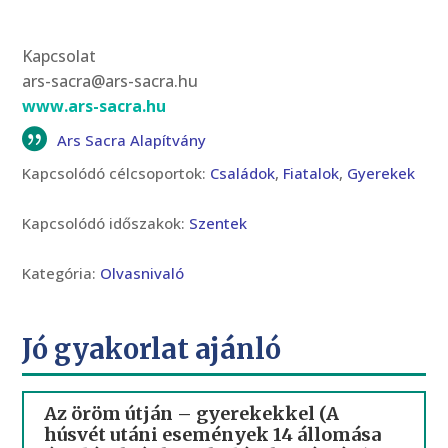
Kapcsolat
ars-sacra@ars-sacra.hu
www.ars-sacra.hu
Ars Sacra Alapítvány
Kapcsolódó célcsoportok:
Családok
,
Fiatalok
,
Gyerekek
Kapcsolódó időszakok:
Szentek
Kategória:
Olvasnivaló
Jó gyakorlat ajánló
Az öröm útján – gyerekekkel (A
húsvét utáni események 14 állomása