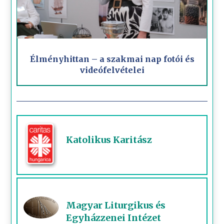
Élményhittan – a szakmai nap fotói és
videófelvételei
Katolikus Karitász
Magyar Liturgikus és
Egyházzenei Intézet