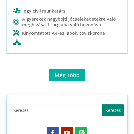
egy civil munkatárs
A gyerekek nagyböjti jócselekedetekre való
meghívása, liturgiába való bevonása
Kinyomtatott A4-es lapok, töviskorona
Még több