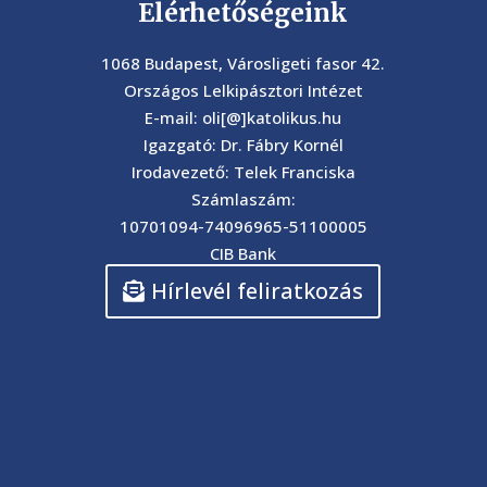
Elérhetőségeink
1068 Budapest, Városligeti fasor 42.
Országos Lelkipásztori Intézet
E-mail: oli[@]katolikus.hu
Igazgató: Dr. Fábry Kornél
Irodavezető: Telek Franciska
Számlaszám:
10701094-74096965-51100005
CIB Bank
Hírlevél feliratkozás