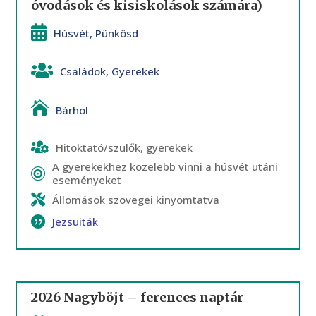
óvodások és kisiskolások számára)
Húsvét
,
Pünkösd
Családok
,
Gyerekek
Bárhol
Hitoktató/szülők, gyerekek
A gyerekekhez közelebb vinni a húsvét utáni
eseményeket
Állomások szövegei kinyomtatva
Jezsuiták
2026 Nagyböjt – ferences naptár