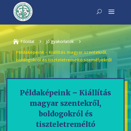

Főoldal
5
Jó gyakorlatok
5
Példaképeink – Kiállítás magyar szentekről,
boldogokról és tiszteletreméltó személyekről
Példaképeink – Kiállítás
magyar szentekről,
boldogokról és
tiszteletreméltó