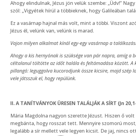
Ahogy elindulnak, Jézus jön velük szembe: „Üdv!” Nagy 
szól: „Vigyétek hírül a többieknek, hogy Galileá­ban tal
Ez a vasárnap hajnal más volt, mint a többi. Viszont a
Jézus él, velünk van, velünk is marad.
Vajon milyen alkalmat kínál egy-egy vasárnap a talál­kozás
Ahogy a kis hernyónak is szüksége van pár napra, amíg a b
céltalanul töltötte az időt halála és feltáma­dása között. 
pillangó: leguggolva kucorodjunk össze kicsire, majd szép l
vele játsszuk el, hogy repülünk.
II. A TANÍTVÁNYOK ÜRESEN TALÁLJÁK A SÍRT (Jn 20,1
Mária Magdolna nagyon szerette Jézust. Hiszen ő volt a
megbánta, hogy rosszat tett. Mennyire szomorú most,
legalább a sír mellett vele legyen kicsit. De jaj, nincs 