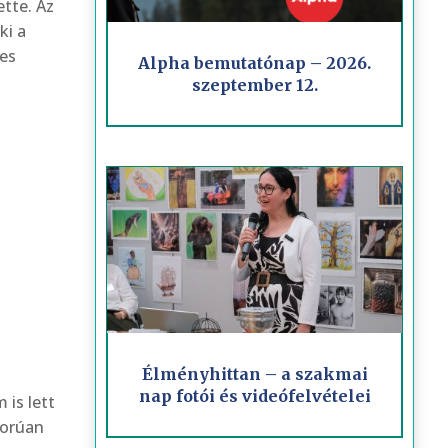
ette. Az
ki a
kes
Alpha bemutatónap – 2026.
szeptember 12.
Élményhittan – a szakmai
nap fotói és videófelvételei
 is lett
morúan