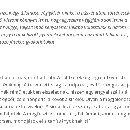
 tizennégy állomása végigkísér minket a húsvét utáni történések
, viszont könnyen lehet, hogy egyszerre végigjárva sok lenne a
t nyűggé, teljesítendő kényszerré! Inkább válasszunk ki három–
hogy a ránk bízott gyermekeket megérinti az adott bibliai rész, 
rtozó játékos gyakorlatokat.
 hajnal más, mint a többi. A földkerekség leg­rendkívülibb
énik épp. A teremtett világ is tudja ezt, és földrengéssel je
onák rémü­letükben elszaladnak, hiszen egy angyal száll alá,
 égből, és elhengeríti a követ a sír elől. Olyan a meg­jelenés
ki bírná ezt elviselni?! A sírnál lévő asszonyokat az angyal me
 ne félje­tek! A megfeszített nincs itt, feltámadt, amint meg
rsan, mondjátok el a tanítványoknak is!”