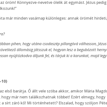
az öröm! Könnyezve-nevetve ölelik át egymást. Jézus pe­dig
álkozunk!”
z­óta már minden vasárnap különleges: annak örömét hir­deti
ra?
ábban pihen, hogy utána csodaszép pillangóvá válhas­son, Jézu
A következő állomásig játsszuk el, hogyan lesz a begubózott hern
assan nyújtózkodva álljunk fel, és tárjuk ki a karunkat, majd leg
–10)
z első barátja. Ő állt vele szóba akkor, amikor Mária Mag­d
 hogy már nem találkozhatnak többet! Ezért elmegy, hogy
ott a sírt záró kő! Mi történhetett? Elszalad, hogy szóljon Pét