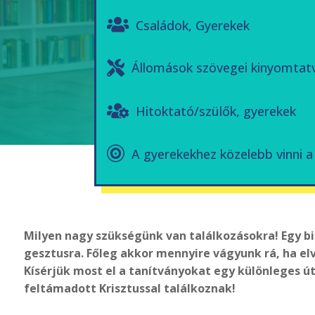
Családok
,
Gyerekek
Állomások szövegei kinyomtat
Hitoktató/szülők, gyerekek
A gyerekekhez közelebb vinni 
Milyen nagy szükségünk van találkozásokra! Egy bi
gesztusra. Főleg akkor mennyire vágyunk rá, ha elve
Kísérjük most el a tanítványokat egy különleges útr
feltámadott Krisztussal találkoznak!