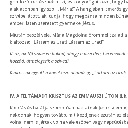
gondozó kertésznek hiszi, és könyörögni kezd, hogy ha 
alak azonban így szól: „Mária!” A hangjában ismerős gyen
szívébe látott, aki tudja, hogy megbánta minden bűnét,
ember, Isten szeretett gyermeke. Jézus.
Miután beszél vele, Mária Magdolna örömmel szalad a t
kiáltozza: „Láttam az Urat! Láttam az Urat!”
Ki az, akitől szívesen hallod, ahogy a neveden, beceneve­den
hozzád, átmelegszik a szíved?
Kiáltozzuk együtt a következő állomásig: „Láttam az Urat!
IV. A FELTÁMADT KRISZTUS AZ EMMAUSZI ÚTON (Lk 
Kleofás és barátja szomorúan baktatnak Jeruzsálembő
nakodnak, hogyan tovább, mit kezdjenek ezután az életü
volna, nem is jártak volna vele esőben vagy napsü­tésb