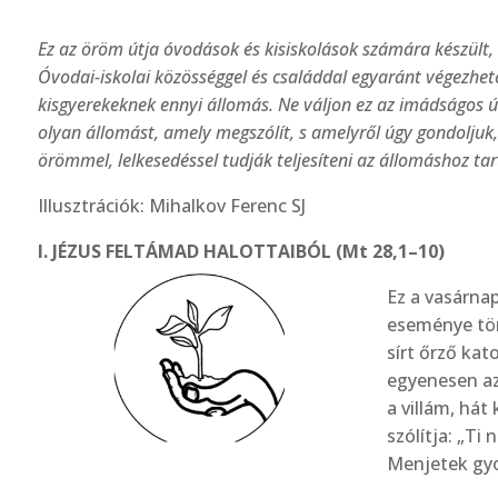
Ez az öröm útja óvodások és kisiskolások számára készült,
Óvodai-iskolai közösséggel és családdal egyaránt végezhető
kisgyerekeknek ennyi állomás. Ne váljon ez az imádságos ú
olyan állomást, amely megszólít, s amelyről úgy gondoljuk, 
örömmel, lelkesedéssel tudják teljesíteni az állomáshoz ta
Illusztrációk: Mihalkov Ferenc SJ
I. JÉZUS FELTÁMAD HALOTTAIBÓL (Mt 28,1–10)
Ez a vasárnap
eseménye tört
sírt őrző kat
egyene­sen az
a villám, hát 
szólítja: „Ti
Menjetek gyo