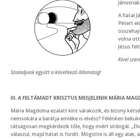
Jánosnak
A fiatal 
Pétert el
összehaj
volna ott
Jézus fel
Kivel sze
Szaladjunk együtt a következő állomásig!
III. A FELTÁMADT KRISZTUS MEGJELENIK MÁRIA MAG
Mária Magdolna ezalatt kint várakozik, és bizony kéts
nemsokára a barátja emléke is elvész? Félénken beku­kucs
rátságosan megkérdezik tőle, hogy miért sírdogál. „Elv
válaszul, majd hátat is fordít. Mögötte is áll egy alak, 