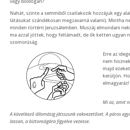
vagy boldogan?
Nahát, szinte a semmiből csatlakozik hozzájuk egy alak
látásukat szándékosan megzavarná valami). Mintha ne
minden történt Jeruzsálemben. Muszáj elmondani neki,
ma azzal jöttek, hogy feltámadt, de ők ketten ugyan ne
szomorúság.
Erre az ideg
nem hisznek
majd ezeket 
kerüljön. Ho
elmagyaráz!
Mi az, amit n
A következő állomásig játsszunk vakvezetőset. A páros egyi
lassan, a biztonságára figyelve vezesse.