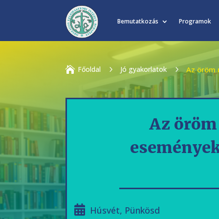
Bemutatkozás
Programok

Főoldal
5
Jó gyakorlatok
5
Az öröm 
Az öröm 
események 
Húsvét
,
Pünkösd