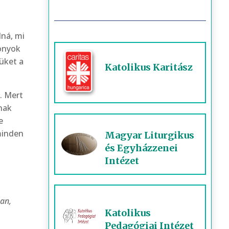
ná, mi
zonyok
züket a
Katolikus Karitász
. Mert
nak
e
minden
Magyar Liturgikus
és Egyházzenei
Intézet
san,
Katolikus
Pedagógiai Intézet