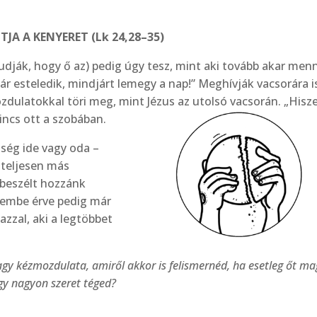
JA A KENYERET (Lk 24,28–35)
ák, hogy ő az) pedig úgy tesz, mint aki tovább akar menn
 esteledik, mindjárt lemegy a nap!” Meghívják vacsorára is
zdulatokkal töri meg, mint Jézus az utolsó va­csorán. „Hisz
incs ott a szobában.
­ség ide vagy oda –
 teljesen más
 beszélt hozzánk
álembe érve pedig már
azzal, aki a legtöbbet
gy kézmozdulata, amiről akkor is felismernéd, ha esetleg őt m
ogy nagyon szeret téged?