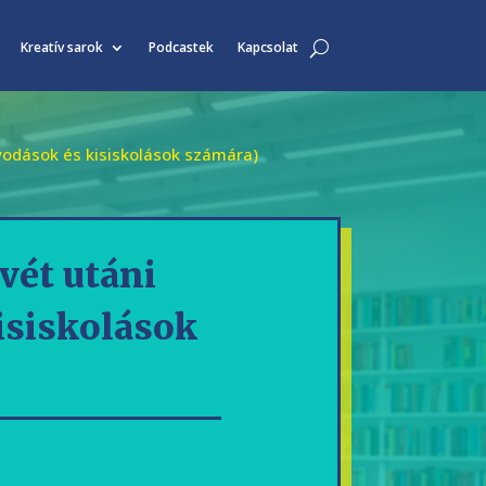
Kreatív sarok
Podcastek
Kapcsolat
vodások és kisiskolások számára)
vét utáni
isiskolások