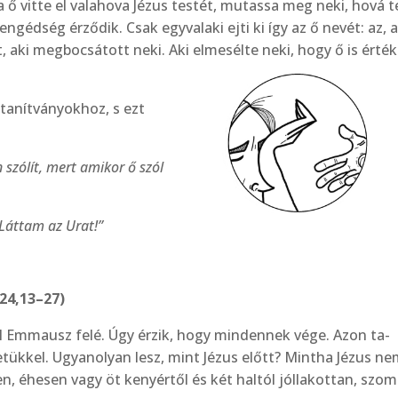
ő vitte el valahova Jézus testét, mutassa meg neki, hová t
gédség érződik. Csak egyvalaki ejti ki így az ő nevét: az, a
 aki megbocsátott neki. Aki elmesélte neki, hogy ő is érté
a­nítványokhoz, s ezt
 szólít, mert amikor ő szól
 Láttam az Urat!”
24,13–27)
l Emmausz felé. Úgy érzik, hogy mindennek vége. Azon ta­
k­kel. Ugyanolyan lesz, mint Jézus előtt? Mintha Jézus nem
en, éhesen vagy öt kenyértől és két haltól jóllakottan, szo