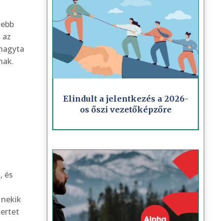
sebb
 az
 hagyta
nak.
Elindult a jelentkezés a 2026-
os őszi vezetőképzőre
, és
 nekik
kertet