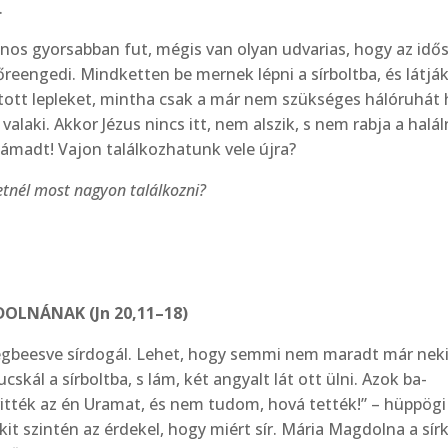
.
János gyorsabban fut, mégis van olyan udvarias, hogy az idő
őreengedi. Mindketten be mernek lépni a sírboltba, és látják
tott lepleket, mintha csak a már nem szükséges hálóruhát
 vala­ki. Akkor Jézus nincs itt, nem alszik, s nem rabja a halál
támadt! Vajon találkozhatunk vele újra?
retnél most nagyon találkozni?
DOLNÁNAK (Jn 20,11–18)
ég­beesve sírdogál. Lehet, hogy semmi nem maradt már neki
kál a sírboltba, s lám, két angyalt lát ott ülni. Azok ba­
it­ték az én Uramat, és nem tudom, hová tették!” – hüppögi
akit szintén az érdekel, hogy miért sír. Mária Magdolna a sír