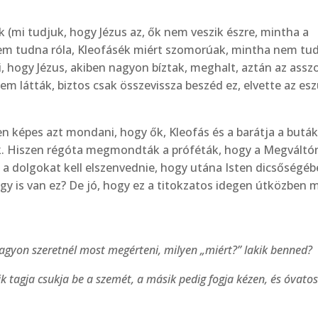
 (mi tudjuk, hogy Jézus az, ők nem veszik észre, mintha a
m tudna róla, Kleofásék miért szomorúak, mintha nem tud­
 hogy Jézus, akiben nagyon bíztak, meghalt, aztán az ass
m látták, biztos csak összevissza beszéd ez, elvet­te az es
en képes azt mondani, hogy ők, Kleofás és a barátja a buták
. Hiszen régóta meg­mondták a próféták, hogy a Megváltó
a dolgokat kell elszenvednie, hogy utána Isten dicsőségé­b
gy is van ez? De jó, hogy ez a titokzatos idegen útközben 
agyon szeretnél most megérteni, milyen „mi­ért?” lakik benned?
k tagja csukja be a szemét, a másik pedig fogja kézen, és óvato