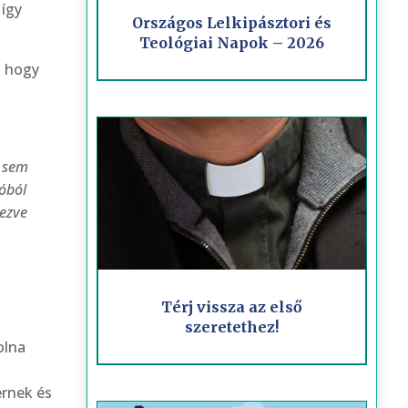
 így
Országos Lelkipásztori és
Teológiai Napok – 2026
, hogy
s sem
yóból
yezve
Térj vissza az első
szeretethez!
olna
ernek és