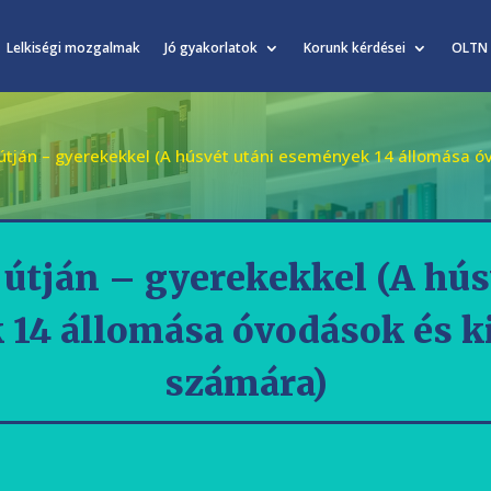
Lelkiségi mozgalmak
Jó gyakorlatok
Korunk kérdései
OLTN
útján – gyerekekkel (A húsvét utáni események 14 állomása ó
útján – gyerekekkel (A hús
14 állomása óvodások és k
számára)