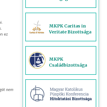
i.
MKPK Caritas in
.
Veritate Bizottsága
en ez
MKPK
Családbizottsága
agát nem