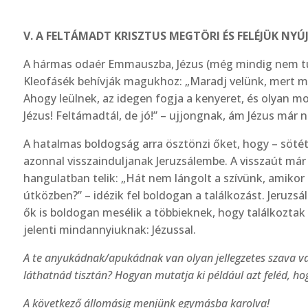
V. A FELTÁMADT KRISZTUS MEGTÖRI ÉS FELÉJÜK NYÚJT
A hármas odaér Emmauszba, Jézus (még mindig nem tudj
Kleofásék behívják magukhoz: „Maradj velünk, mert már
Ahogy leülnek, az idegen fogja a kenyeret, és olyan mo
Jézus! Feltámadtál, de jó!” – ujjongnak, ám Jézus már n
A hatalmas boldogság arra ösztönzi őket, hogy – sötét
azonnal visszainduljanak Jeruzsálembe. A visszaút már
hangulatban telik: „Hát nem lángolt a szívünk, amikor
útközben?” – idézik fel boldogan a találkozást. Jeruzs
ők is boldogan mesélik a többieknek, hogy találkoztak 
jelenti mindannyiuknak: Jézussal.
A te anyukádnak/apukádnak van olyan jellegzetes szava va
láthatnád tisztán? Hogyan mutatja ki példá­ul azt feléd, h
A következő állomásig menjünk egymásba karolva!