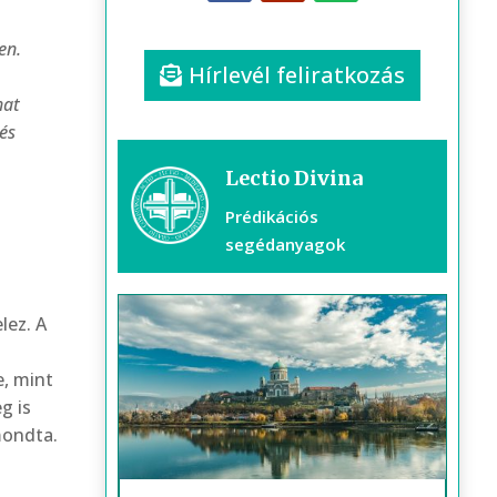
en.
Hírlevél feliratkozás
hat
és
Lectio Divina
Prédikációs
segédanyagok
lez. A
e, mint
g is
mond­ta.