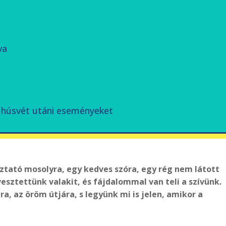
va
a húsvét utáni eseményeket
ztató mosolyra, egy kedves szóra, egy rég nem látott
sztettünk valakit, és fájdalom­mal van teli a szívünk.
a, az öröm útjára, s legyünk mi is jelen, amikor a