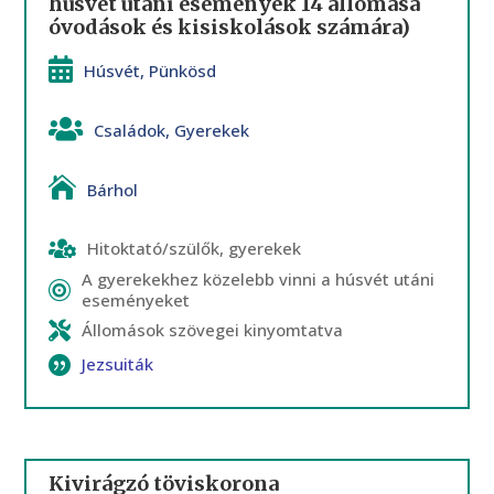
húsvét utáni események 14 állomása
óvodások és kisiskolások számára)
Húsvét
,
Pünkösd
Családok
,
Gyerekek
Bárhol
Hitoktató/szülők, gyerekek
A gyerekekhez közelebb vinni a húsvét utáni
eseményeket
Állomások szövegei kinyomtatva
Jezsuiták
Kivirágzó töviskorona