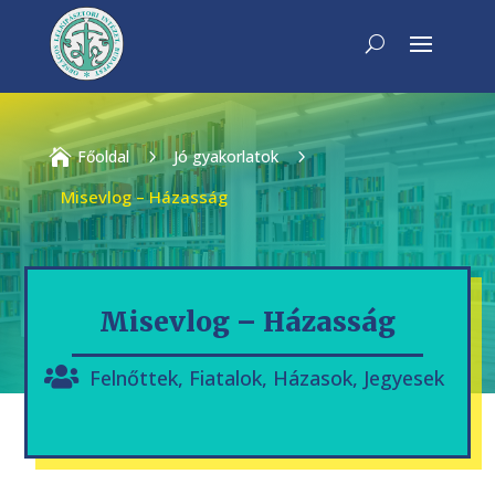

Főoldal
5
Jó gyakorlatok
5
Misevlog – Házasság
Misevlog – Házasság
Felnőttek
,
Fiatalok
,
Házasok
,
Jegyesek