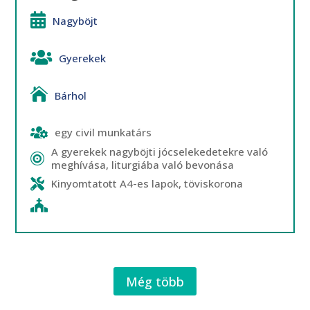
Nagyböjt
Gyerekek
Bárhol
egy civil munkatárs
A gyerekek nagyböjti jócselekedetekre való
meghívása, liturgiába való bevonása
Kinyomtatott A4-es lapok, töviskorona
Még több