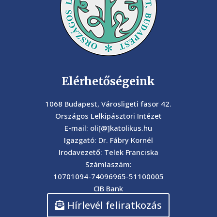
Elérhetőségeink
1068 Budapest, Városligeti fasor 42.
Országos Lelkipásztori Intézet
E-mail: oli[@]katolikus.hu
Igazgató: Dr. Fábry Kornél
Irodavezető: Telek Franciska
Számlaszám:
10701094-74096965-51100005
CIB Bank
Hírlevél feliratkozás