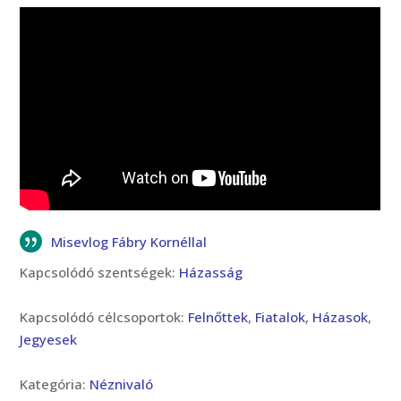
Misevlog Fábry Kornéllal
Kapcsolódó szentségek:
Házasság
Kapcsolódó célcsoportok:
Felnőttek
,
Fiatalok
,
Házasok
,
Jegyesek
Kategória:
Néznivaló