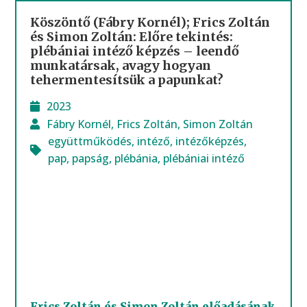
Köszöntő (Fábry Kornél); Frics Zoltán
és Simon Zoltán: Előre tekintés:
plébániai intéző képzés – leendő
munkatársak, avagy hogyan
tehermentesítsük a papunkat?
2023
Fábry Kornél
,
Frics Zoltán
,
Simon Zoltán
együttműködés
,
intéző
,
intézőképzés
,
pap
,
papság
,
plébánia
,
plébániai intéző
Frics Zoltán és Simon Zoltán előadásának