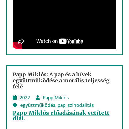
Papp Miklós: A pap és a hívek
együttműködése a morális teljesség
felé
2022
Papp Miklós
együttműködés
,
pap
,
szinodalitás
Papp Miklós előadásának vetített
diái.