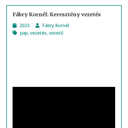
Fábry Kornél: Keresztény vezetés
2023
Fábry Kornél
pap
,
vezetés
,
vezető