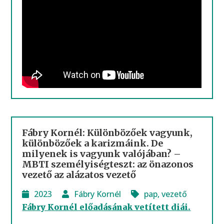
Fábry Kornél: Különbözőek vagyunk,
különbözőek a karizmáink. De
milyenek is vagyunk valójában? –
MBTI személyiségteszt: az önazonos
vezető az alázatos vezető
2023
Fábry Kornél
pap
,
vezető
Fábry Kornél előadásának vetített diái.