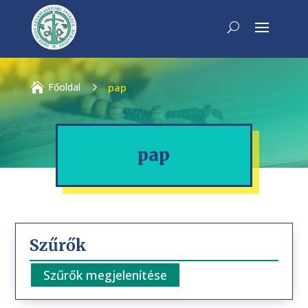

Főoldal
5
pap
pap
Szűrők
Szűrők megjelenítése