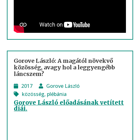
Gorove László: A magától növekvő
közösség, avagy hol a leggyengébb
láncszem?
2017
Gorove László
közösség
,
plébánia
Gorove László előadásának vetített
diái.