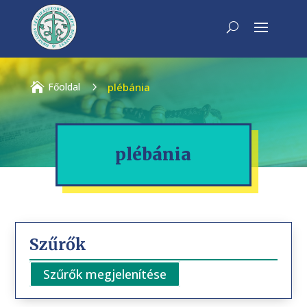

Főoldal
5
plébánia
plébánia
Szűrők
Szűrők megjelenítése