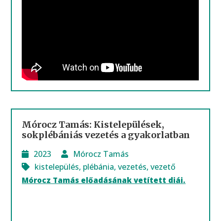
Mórocz Tamás: Kistelepülések,
sokplébániás vezetés a gyakorlatban
2023
Mórocz Tamás
kistelepülés
,
plébánia
,
vezetés
,
vezető
Mórocz Tamás előadásának vetített diái.