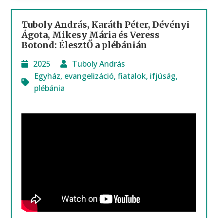
Tuboly András, Karáth Péter, Dévényi
Ágota, Mikesy Mária és Veress
Botond: ÉlesztŐ a plébánián
2025
Tuboly András
Egyház
,
evangelizáció
,
fiatalok
,
ifjúság
,
plébánia