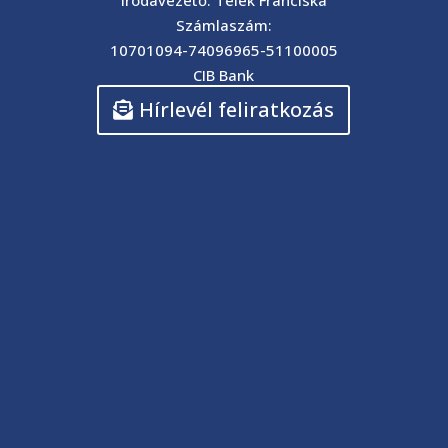
Irodavezető: Telek Franciska
Számlaszám:
10701094-74096965-51100005
CIB Bank
Hírlevél feliratkozás