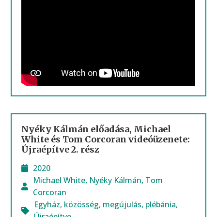
Nyéky Kálmán előadása, Michael
White és Tom Corcoran videóüzenete:
Újraépítve 2. rész
2020
Michael White
,
Nyéky Kálmán
,
Tom
Corcoran
Egyház
,
közösség
,
megújulás
,
plébánia
,
Újraépítve