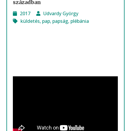
században
2017
Udvardy György
küldetés
,
pap
,
papság
,
plébánia