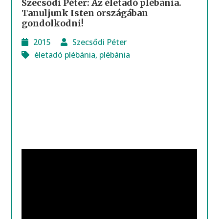
Szecsődi Péter: Az életadó plébánia.
Tanuljunk Isten országában
gondolkodni!
2015
Szecsődi Péter
életadó plébánia
,
plébánia