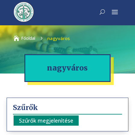

Főoldal
5
nagyváros
nagyváros
Szűrők
Szűrők megjelenítése