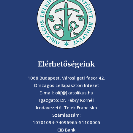
Elérhetőségeink
1068 Budapest, Városligeti fasor 42.
Országos Lelkipásztori Intézet
E-mail: oli[@]katolikus.hu
Igazgató: Dr. Fábry Kornél
Irodavezető: Telek Franciska
Számlaszám:
10701094-74096965-51100005
CIB Bank