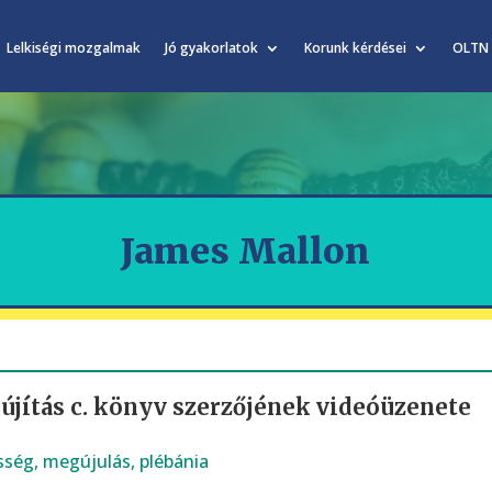
Lelkiségi mozgalmak
Jó gyakorlatok
Korunk kérdései
OLTN
James Mallon
újítás c. könyv szerzőjének videóüzenete
sség
,
megújulás
,
plébánia