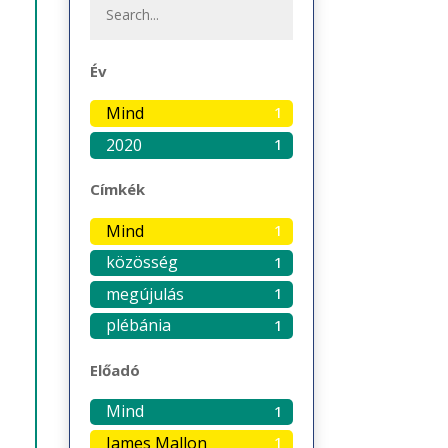
Év
Mind
1
2020
1
Címkék
Mind
1
közösség
1
megújulás
1
plébánia
1
Előadó
Mind
1
James Mallon
1