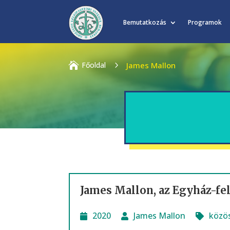
Bemutatkozás
Programok

Főoldal
5
James Mallon
James Mallon, az Egyház-fel
2020
James Mallon
közö