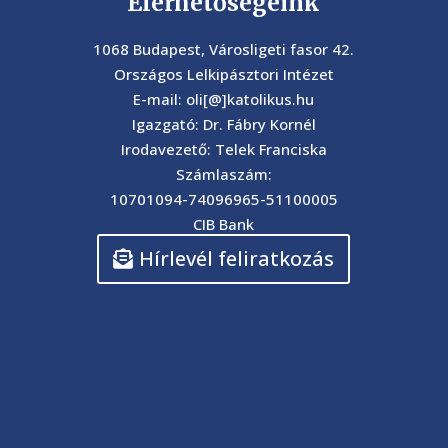
Elérhetőségeink
1068 Budapest, Városligeti fasor 42.
Országos Lelkipásztori Intézet
E-mail: oli[@]katolikus.hu
Igazgató: Dr. Fábry Kornél
Irodavezető: Telek Franciska
Számlaszám:
10701094-74096965-51100005
CIB Bank
Hírlevél feliratkozás