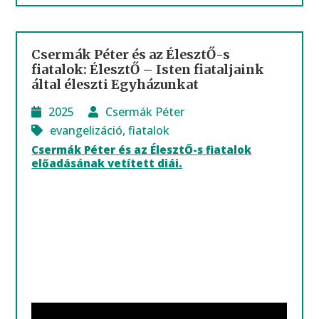
Csermák Péter és az ÉlesztŐ-s
fiatalok: ÉlesztŐ – Isten fiataljaink
által éleszti Egyházunkat
2025
Csermák Péter
evangelizáció
,
fiatalok
Csermák Péter és az ÉlesztŐ-s fiatalok
előadásának vetített diái.