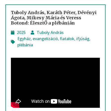
Tuboly András, Karáth Péter, Dévényi
Ágota, Mikesy Mária és Veress
Botond: ÉlesztŐ a plébánián
2025
Tuboly András
Egyház
,
evangelizáció
,
fiatalok
,
ifjúság
,
plébánia