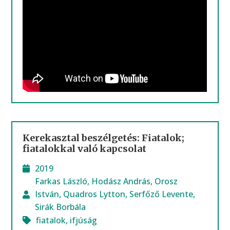
Kerekasztal beszélgetés: Fiatalok;
fiatalokkal való kapcsolat
2019
Farkas László
,
Hodász András
,
Orosz
István
,
Quadros Lytton
,
Serfőző Levente
,
Sirák Borbála
fiatalok
,
ifjúság