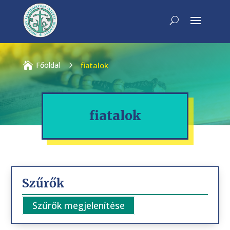

Főoldal
5
fiatalok
fiatalok
Szűrők
Szűrők megjelenítése