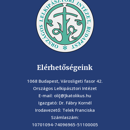
Elérhetőségeink
1068 Budapest, Városligeti fasor 42.
Országos Lelkipásztori Intézet
E-mail: oli[@]katolikus.hu
Igazgató: Dr. Fábry Kornél
Irodavezető: Telek Franciska
Számlaszám:
10701094-74096965-51100005