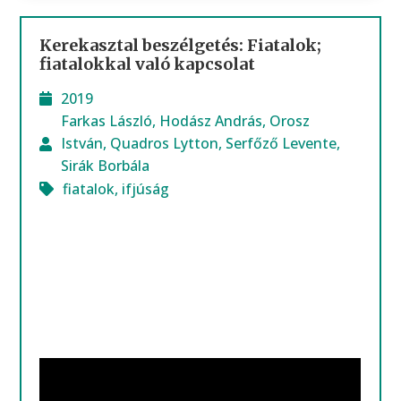
Kerekasztal beszélgetés: Fiatalok;
fiatalokkal való kapcsolat
2019
Farkas László
,
Hodász András
,
Orosz
István
,
Quadros Lytton
,
Serfőző Levente
,
Sirák Borbála
fiatalok
,
ifjúság