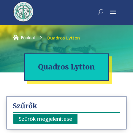

Főoldal
5
Quadros Lytton
Quadros Lytton
Szűrők
Szűrők megjelenítése