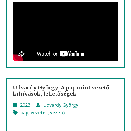
Udvardy György: A pap mint vezető –
kihívások, lehetőségek
2023
Udvardy György
pap
,
vezetés
,
vezető