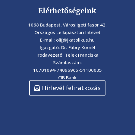
Elérhetőségeink
1068 Budapest, Városligeti fasor 42.
Országos Lelkipásztori Intézet
E-mail: oli[@]katolikus.hu
Igazgató: Dr. Fábry Kornél
Irodavezető: Telek Franciska
Számlaszám:
10701094-74096965-51100005
CIB Bank
Hírlevél feliratkozás