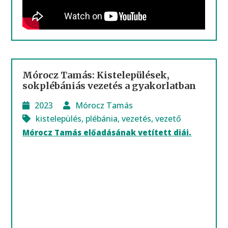
Mórocz Tamás: Kistelepülések,
sokplébániás vezetés a gyakorlatban
2023
Mórocz Tamás
kistelepülés
,
plébánia
,
vezetés
,
vezető
Mórocz Tamás előadásának vetített diái.