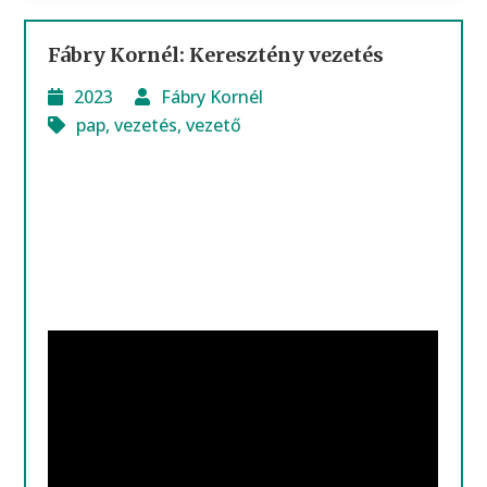
Fábry Kornél: Keresztény vezetés
2023
Fábry Kornél
pap
,
vezetés
,
vezető