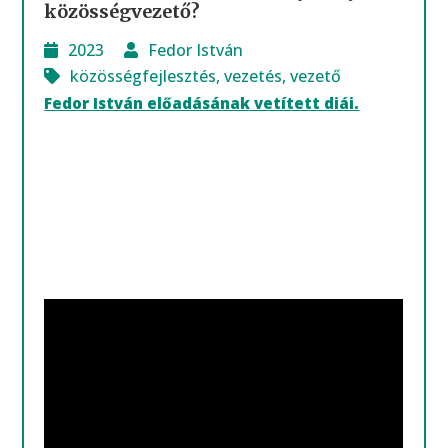
közösségvezető?
2023
Fedor István
közösségfejlesztés
,
vezetés
,
vezető
Fedor István előadásának vetített diái.