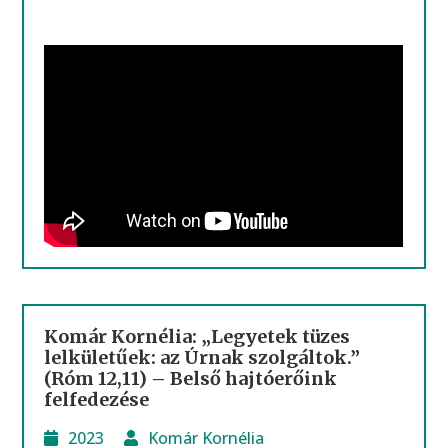
Komár Kornélia: „Legyetek tüzes
lelkületűek: az Úrnak szolgáltok.”
(Róm 12,11) – Belső hajtóerőink
felfedezése
2023
Komár Kornélia