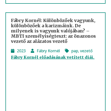
Fábry Kornél: Különbözőek vagyunk,
különbözőek a karizmáink. De
milyenek is vagyunk valójában? –
MBTI személyiségteszt: az önazonos
vezető az alázatos vezető
2023
Fábry Kornél
pap
,
vezető
Fábry Kornél előadásának vetített diái.