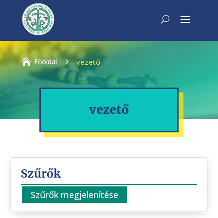

Főoldal
5
vezető
vezető
Szűrők
Szűrők megjelenítése