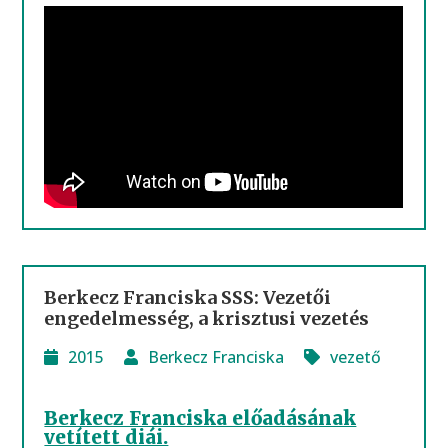
Berkecz Franciska SSS: Vezetői
engedelmesség, a krisztusi vezetés
2015
Berkecz Franciska
vezető
Berkecz Franciska előadásának
vetített diái.