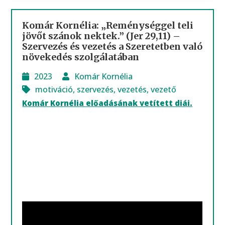
Komár Kornélia: „Reménységgel teli
jövőt szánok nektek.” (Jer 29,11) –
Szervezés és vezetés a Szeretetben való
növekedés szolgálatában
2023
Komár Kornélia
motiváció
,
szervezés
,
vezetés
,
vezető
Komár Kornélia előadásának vetített diái.