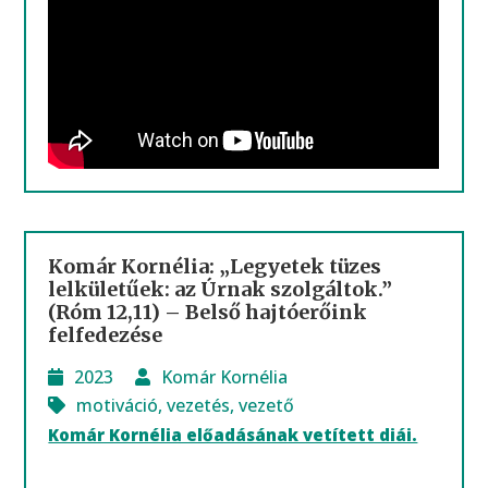
Komár Kornélia: „Legyetek tüzes
lelkületűek: az Úrnak szolgáltok.”
(Róm 12,11) – Belső hajtóerőink
felfedezése
2023
Komár Kornélia
motiváció
,
vezetés
,
vezető
Komár Kornélia előadásának vetített diái.