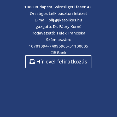
1068 Budapest, Városligeti fasor 42.
Országos Lelkipásztori Intézet
E-mail: oli[@]katolikus.hu
Igazgató: Dr. Fábry Kornél
Irodavezető: Telek Franciska
Számlaszám:
10701094-74096965-51100005
CIB Bank
Hírlevél feliratkozás