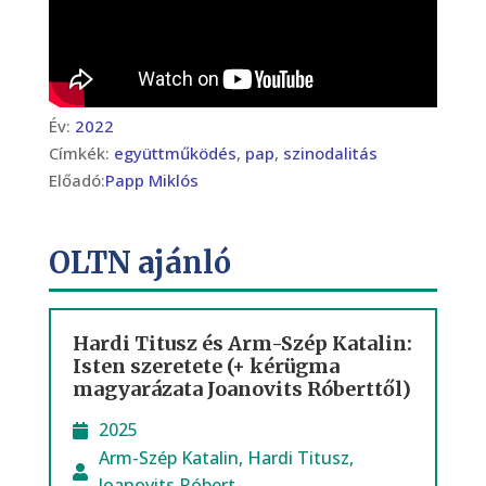
Év:
2022
Címkék:
együttműködés
,
pap
,
szinodalitás
Előadó:
Papp Miklós
OLTN ajánló
Hardi Titusz és Arm-Szép Katalin:
Isten szeretete (+ kérügma
magyarázata Joanovits Róberttől)
2025
Arm-Szép Katalin
,
Hardi Titusz
,
Joanovits Róbert