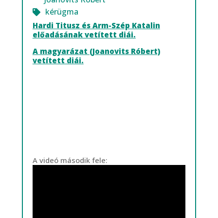
kérügma
Hardi Titusz és Arm-Szép Katalin
előadásának vetített diái.
A magyarázat (Joanovits Róbert)
vetített diái.
A videó második fele: