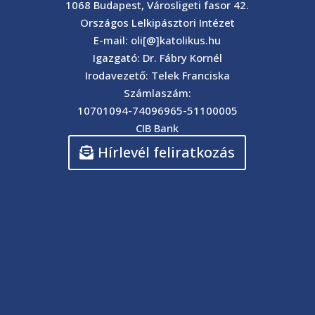
1068 Budapest, Városligeti fasor 42.
Országos Lelkipásztori Intézet
E-mail: oli[@]katolikus.hu
Igazgató: Dr. Fábry Kornél
Irodavezető: Telek Franciska
Számlaszám:
10701094-74096965-51100005
CIB Bank
Hírlevél feliratkozás