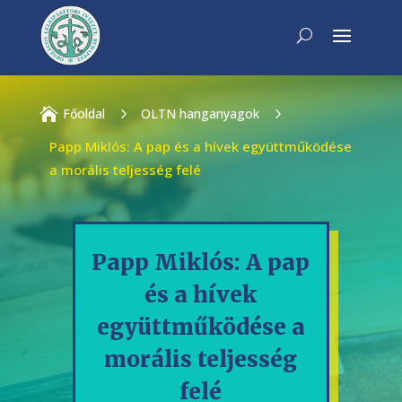

Főoldal
5
OLTN hanganyagok
5
Papp Miklós: A pap és a hívek együttműködése
a morális teljesség felé
Papp Miklós: A pap
és a hívek
együttműködése a
morális teljesség
felé