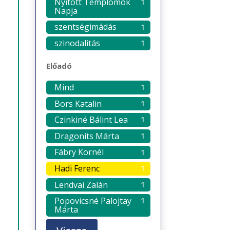
Nyitott Templomok
1
Napja
szentségimádás
1
szinodalitás
1
Előadó
Mind
1
Bors Katalin
1
Czinkiné Bálint Lea
1
Dragonits Márta
1
Fábry Kornél
1
Hadi Ferenc
1
Lendvai Zalán
1
Popovicsné Palojtay
1
Márta