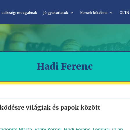
Lelkiségi mozgalmak
Jó gyakorlatok
Korunk kérdései
OLTN
Hadi Ferenc
ködésre világiak és papok között
ragonits Márta
,
Fábry Kornél
,
Hadi Ferenc
,
Lendvai Zalán
,