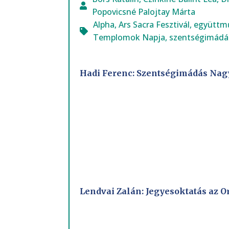
Popovicsné Palojtay Márta
Alpha
,
Ars Sacra Fesztivál
,
együttm
Templomok Napja
,
szentségimádá
Hadi Ferenc: Szentségimádás Na
Lendvai Zalán: Jegyesoktatás az O