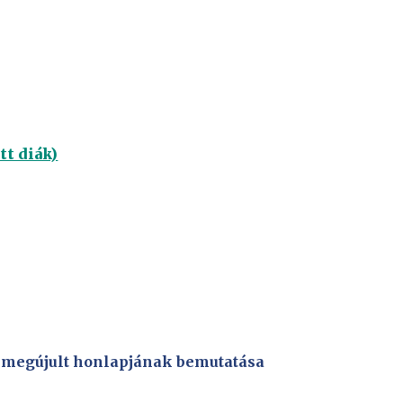
tt diák)
LI megújult honlapjának bemutatása