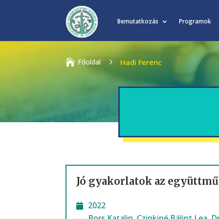
Bemutatkozás
Programok

Főoldal
5
Hadi Ferenc
Jó gyakorlatok az együttmű
2022
Bors Katalin
,
Czinkiné Bálint Lea
,
D