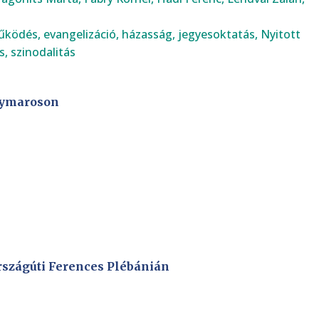
űködés
,
evangelizáció
,
házasság
,
jegyesoktatás
,
Nyitott
s
,
szinodalitás
gymaroson
rszágúti Ferences Plébánián