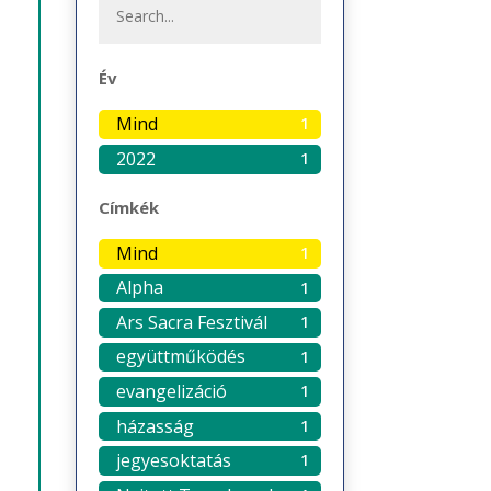
Év
Mind
1
2022
1
Címkék
Mind
1
Alpha
1
Ars Sacra Fesztivál
1
együttműködés
1
evangelizáció
1
házasság
1
jegyesoktatás
1