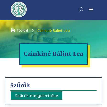

Főoldal
5
Czinkiné Bálint Lea
Czinkiné Bálint Lea
Szűrők
Szűrők megjelenítése