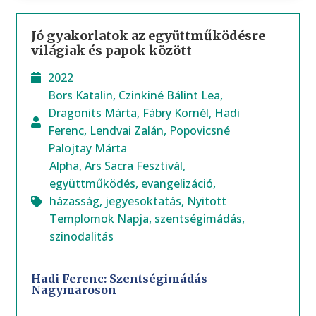
Jó gyakorlatok az együttműködésre
világiak és papok között
2022
Bors Katalin
,
Czinkiné Bálint Lea
,
Dragonits Márta
,
Fábry Kornél
,
Hadi
Ferenc
,
Lendvai Zalán
,
Popovicsné
Palojtay Márta
Alpha
,
Ars Sacra Fesztivál
,
együttműködés
,
evangelizáció
,
házasság
,
jegyesoktatás
,
Nyitott
Templomok Napja
,
szentségimádás
,
szinodalitás
Hadi Ferenc: Szentségimádás
Nagymaroson