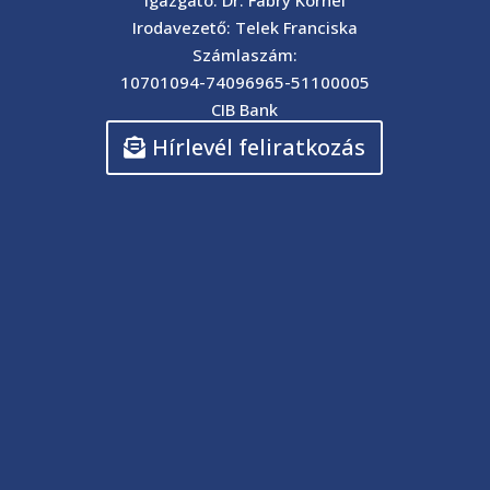
Igazgató: Dr. Fábry Kornél
Irodavezető: Telek Franciska
Számlaszám:
10701094-74096965-51100005
CIB Bank
Hírlevél feliratkozás