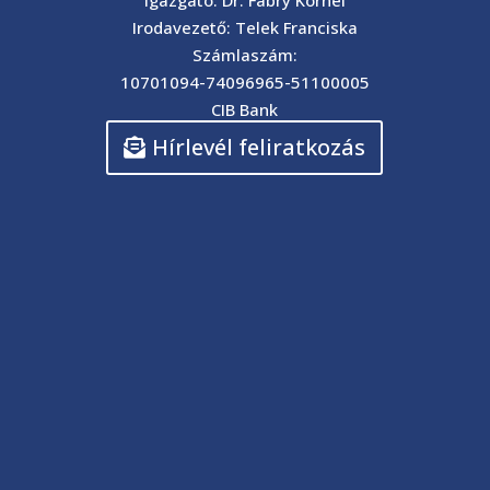
Igazgató: Dr. Fábry Kornél
Irodavezető: Telek Franciska
Számlaszám:
10701094-74096965-51100005
CIB Bank
Hírlevél feliratkozás