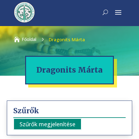

Főoldal
5
Dragonits Márta
Dragonits Márta
Szűrők
Szűrők megjelenítése