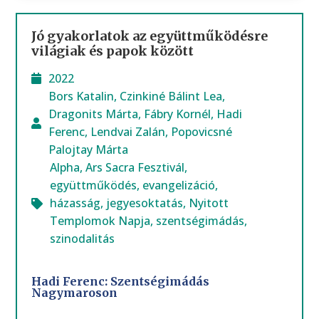
Jó gyakorlatok az együttműködésre
világiak és papok között
2022
Bors Katalin
,
Czinkiné Bálint Lea
,
Dragonits Márta
,
Fábry Kornél
,
Hadi
Ferenc
,
Lendvai Zalán
,
Popovicsné
Palojtay Márta
Alpha
,
Ars Sacra Fesztivál
,
együttműködés
,
evangelizáció
,
házasság
,
jegyesoktatás
,
Nyitott
Templomok Napja
,
szentségimádás
,
szinodalitás
Hadi Ferenc: Szentségimádás
Nagymaroson