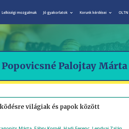
Lelkiségi mozgalmak
Jó gyakorlatok
Korunk kérdései
OLTN
Popovicsné Palojtay Márta
ködésre világiak és papok között
ragonits Márta
,
Fábry Kornél
,
Hadi Ferenc
,
Lendvai Zalán
,