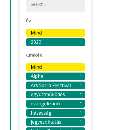
Év
Mind
1
2022
1
Címkék
Mind
1
Alpha
1
Ars Sacra Fesztivál
1
együttműködés
1
evangelizáció
1
házasság
1
jegyesoktatás
1