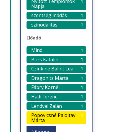
Nyitott Templomok
1
Napja
szentségimádás
1
szinodalitás
1
Előadó
Mind
1
Bors Katalin
1
Czinkiné Bálint Lea
1
Dragonits Márta
1
Fábry Kornél
1
Hadi Ferenc
1
Lendvai Zalán
1
Popovicsné Palojtay
1
Márta