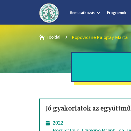
Bemutatkozás
Programok

Főoldal
5
Popovicsné Palojtay Márta
Jó gyakorlatok az együttmű
2022
Bors Katalin
,
Czinkiné Bálint Lea
,
D