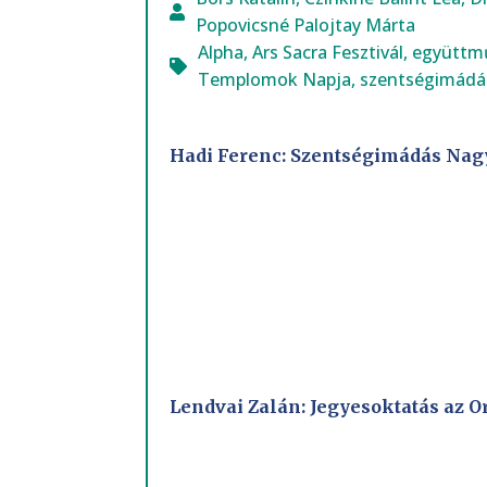
Popovicsné Palojtay Márta
Alpha
,
Ars Sacra Fesztivál
,
együttm
Templomok Napja
,
szentségimádá
Hadi Ferenc: Szentségimádás Na
Lendvai Zalán: Jegyesoktatás az O