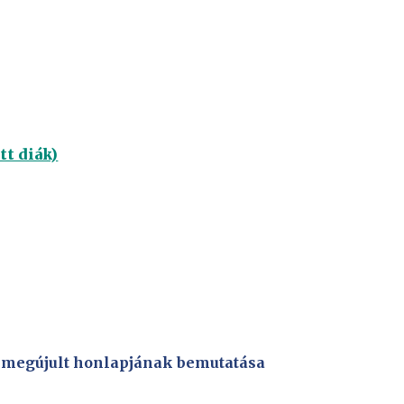
tt diák)
LI megújult honlapjának bemutatása