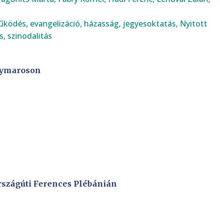
űködés
,
evangelizáció
,
házasság
,
jegyesoktatás
,
Nyitott
s
,
szinodalitás
gymaroson
rszágúti Ferences Plébánián