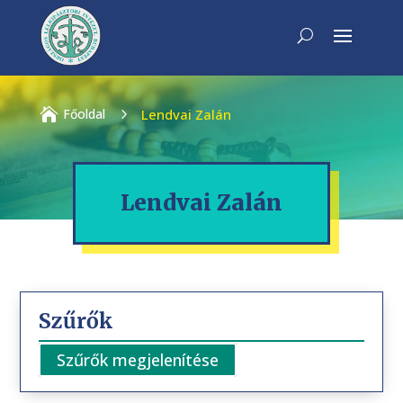

Főoldal
5
Lendvai Zalán
Lendvai Zalán
Szűrők
Szűrők megjelenítése