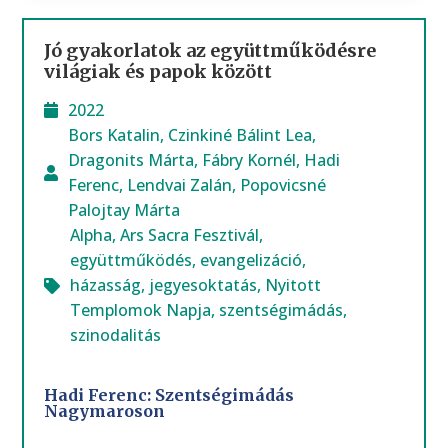
Jó gyakorlatok az együttműködésre
világiak és papok között
2022
Bors Katalin
,
Czinkiné Bálint Lea
,
Dragonits Márta
,
Fábry Kornél
,
Hadi
Ferenc
,
Lendvai Zalán
,
Popovicsné
Palojtay Márta
Alpha
,
Ars Sacra Fesztivál
,
együttműködés
,
evangelizáció
,
házasság
,
jegyesoktatás
,
Nyitott
Templomok Napja
,
szentségimádás
,
szinodalitás
Hadi Ferenc: Szentségimádás
Nagymaroson