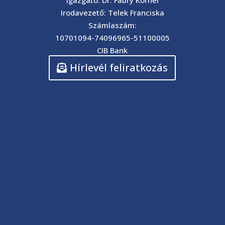
Igazgató: Dr. Fábry Kornél
Irodavezető: Telek Franciska
Számlaszám:
10701094-74096965-51100005
CIB Bank
Hírlevél feliratkozás