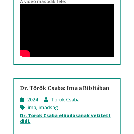
A videó második fele:
Dr. Török Csaba: Ima a Bibliában
2024
Török Csaba
ima
,
imádság
Dr. Török Csaba előadásának vetített
diái.