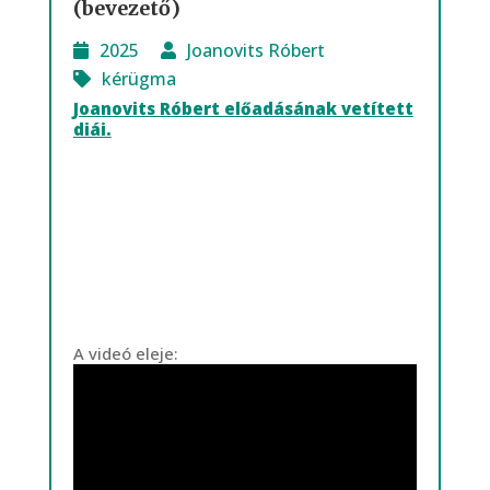
(bevezető)
2025
Joanovits Róbert
kérügma
Joanovits Róbert előadásának vetített
diái.
A videó eleje: