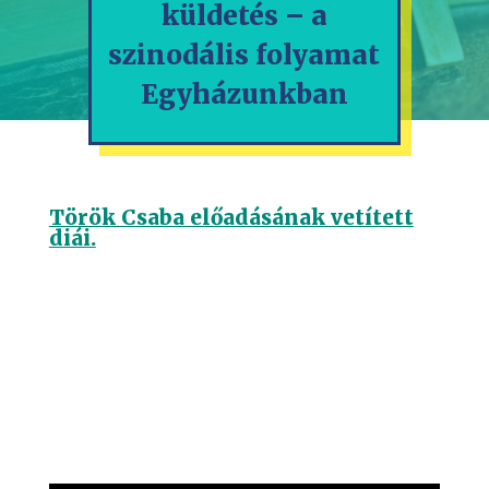
küldetés – a
szinodális folyamat
Egyházunkban
Török Csaba előadásának vetített
diái.