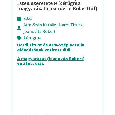
Isten szeretete (+ kérügma
magyarázata Joanovits Róberttől)
2025
Arm-Szép Katalin
,
Hardi Titusz
,
Joanovits Róbert
kérügma
Hardi Titusz és Arm-Szép Katalin
előadásának vetített diái.
A magyarázat (Joanovits Róbert)
vetített diái.