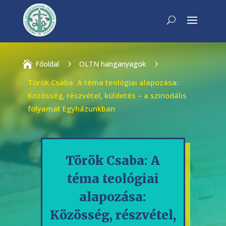

Főoldal
5
OLTN hanganyagok
5
Török Csaba: A téma teológiai alapozása:
Közösség, részvétel, küldetés – a szinodális
folyamat Egyházunkban
Török Csaba: A
téma teológiai
alapozása:
Közösség, részvétel,