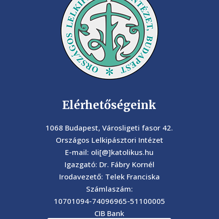
Elérhetőségeink
1068 Budapest, Városligeti fasor 42.
Országos Lelkipásztori Intézet
E-mail: oli[@]katolikus.hu
Igazgató: Dr. Fábry Kornél
Irodavezető: Telek Franciska
Számlaszám:
10701094-74096965-51100005
CIB Bank