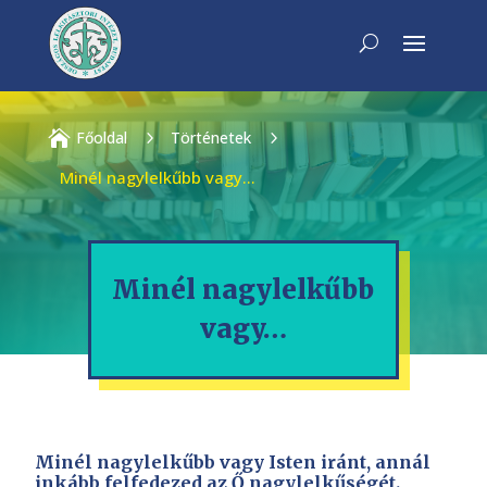

Főoldal
5
Történetek
5
Minél nagylelkűbb vagy…
Minél nagylelkűbb
vagy…
Minél nagylelkűbb vagy Isten iránt, annál
inkább felfedezed az Ő nagylelkűségét.