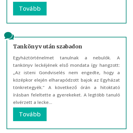
Tovább
Tankönyv után szabadon
Egyháztörténelmet tanulnak a nebulók. A
tankönyv leckéjének első mondata így hangzott:
„Az isteni Gondviselés nem engedte, hogy a
középkor elején elharapódzott bajok az Egyházat
tönkretegyék.” A következő órán a hitoktató
írásban feleltette a gyerekeket. A legtöbb tanuló
elvérzett a lecke...
Tovább