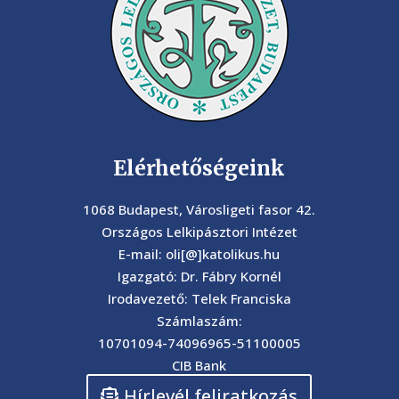
Elérhetőségeink
1068 Budapest, Városligeti fasor 42.
Országos Lelkipásztori Intézet
E-mail: oli[@]katolikus.hu
Igazgató: Dr. Fábry Kornél
Irodavezető: Telek Franciska
Számlaszám:
10701094-74096965-51100005
CIB Bank
Hírlevél feliratkozás