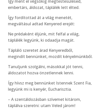
Így ment el végsőkig megtestesülésed,
embertárs, áldozat, táplálék lett élted.
Így fordítottad át a világ menetét,
megváltásul adtad Kenyered erejét:
Ne prédaként éljünk, mit felfal a világ,
táplálék legyünk, ki odaadja magát.
Tápláló szeretet árad Kenyeredből,
megindít bennünket, mozdít kényelmünkből.
Tanuljunk szolgálni, másokkal jót tenni,
áldozatot hozva önzetlennek lenni.
Így hívsz meg bennünket Istennek Szent Fia,
legyünk mi is kenyér, Eucharisztia.
– A szentáldozásban szívemet kitárom,
táplálva szeretni: utam Veled járom!