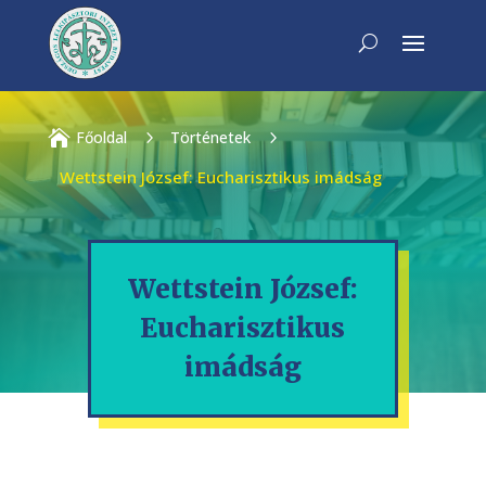

Főoldal
5
Történetek
5
Wettstein József: Eucharisztikus imádság
Wettstein József:
Eucharisztikus
imádság