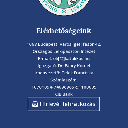
Elérhetőségeink
1068 Budapest, Városligeti fasor 42.
Országos Lelkipásztori Intézet
E-mail: oli[@]katolikus.hu
Igazgató: Dr. Fábry Kornél
Irodavezető: Telek Franciska
Számlaszám:
10701094-74096965-51100005
CIB Bank
Hírlevél feliratkozás