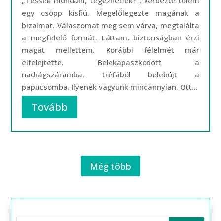
„Tessék mondani, tegezhetlek?”, kérdezte tőlem
egy csöpp kisfiú. Megelőlegezte magának a
bizalmat. Válaszomat meg sem várva, megtalálta
a megfelelő formát. Láttam, biztonságban érzi
magát mellettem. Korábbi félelmét már
elfelejtette. Belekapaszkodott a
nadrágszáramba, tréfából belebújt a
papucsomba. Ilyenek vagyunk mindannyian. Ott...
Tovább
Még több