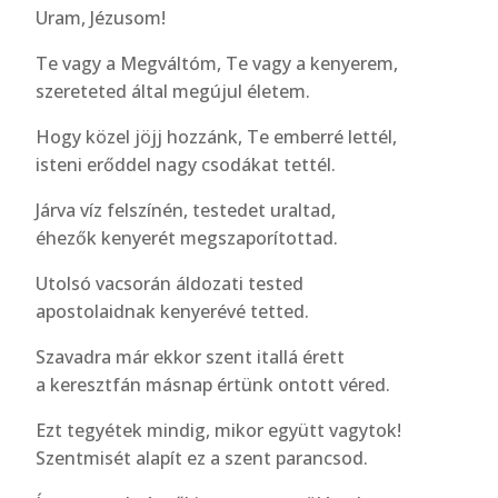
Uram, Jézusom!
Te vagy a Megváltóm, Te vagy a kenyerem,
szereteted által megújul életem.
Hogy közel jöjj hozzánk, Te emberré lettél,
isteni erőddel nagy csodákat tettél.
Járva víz felszínén, testedet uraltad,
éhezők kenyerét megszaporítottad.
Utolsó vacsorán áldozati tested
apostolaidnak kenyerévé tetted.
Szavadra már ekkor szent itallá érett
a keresztfán másnap értünk ontott véred.
Ezt tegyétek mindig, mikor együtt vagytok!
Szentmisét alapít ez a szent parancsod.