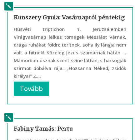
Kunszery Gyula: Vasárnaptól péntekig
Húsvéti triptichon 1. Jeruzsálemben
Virágvasárnap lelkes tömegek Messiást várnak,
drága ruhákat földre terítnek, soha ily lángja nem
volt a hitnek! Közeleg Jézus szamárnak hátán …
Mámorban úsznak szent színe láttán, s harsogják
szirmot dobálva rája: „Hozsanna Néked, zsidók
királya!” 2....
Tovább
Fabiny Tamás: Pertu