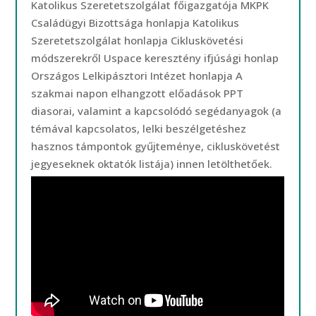
Katolikus Szeretetszolgálat főigazgatója MKPK
Családügyi Bizottsága honlapja Katolikus
Szeretetszolgálat honlapja Cikluskövetési
módszerekről Uspace keresztény ifjúsági honlap
Országos Lelkipásztori Intézet honlapja A
szakmai napon elhangzott előadások PPT
diasorai, valamint a kapcsolódó segédanyagok (a
témával kapcsolatos, lelki beszélgetéshez
hasznos támpontok gyűjteménye, cikluskövetést
jegyeseknek oktatók listája) innen letölthetőek.