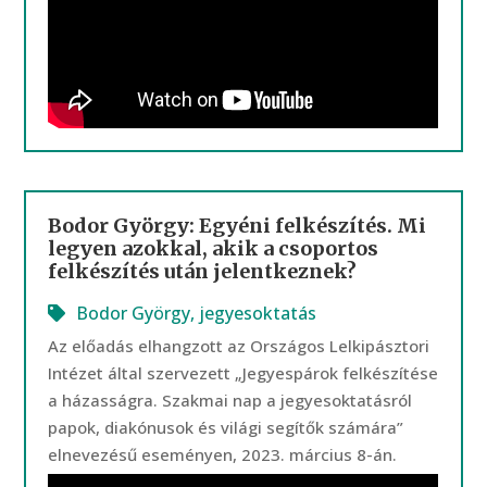
Bodor György: Egyéni felkészítés. Mi
legyen azokkal, akik a csoportos
felkészítés után jelentkeznek?
Bodor György
,
jegyesoktatás
Az előadás elhangzott az Országos Lelkipásztori
Intézet által szervezett „Jegyespárok felkészítése
a házasságra. Szakmai nap a jegyesoktatásról
papok, diakónusok és világi segítők számára”
elnevezésű eseményen, 2023. március 8-án.