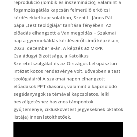
reprodukció (lombik és inszemináció), valamint a
fogamzásgátlás kapcsán felmerülő erkölcsi
kérdésekkel kapcsolatban, Szent II. János Pál
pápa „test teológiája” tanítása fényében. Az
előadás elhangzott a Van megoldás – Szakmai
nap a gyermekáldás kérdéseiről című képzésen,
2023. december 8-án. A képzés az MKPK
Családügyi Bizottsága, a Katolikus
Szeretetszolgálat és az Országos Lelkipásztori
Intézet közös rendezvénye volt. Bővebben a test
teológiájáról A szakmai napon elhangzott
előadások PPT diasorai, valamint a kapcsolódó
segédanyagok (a témával kapcsolatos, lelki
beszélgetéshez hasznos támpontok
gyűjteménye, cikluskövetést jegyeseknek oktatók
listája) innen letölthetőek.