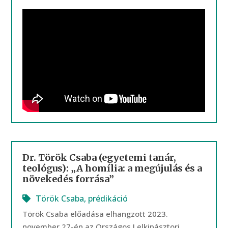
Dr. Török Csaba (egyetemi tanár,
teológus): „A homília: a megújulás és a
növekedés forrása”
Török Csaba
,
prédikáció
Török Csaba előadása elhangzott 2023.
november 27-én az Országos Lelkipásztori