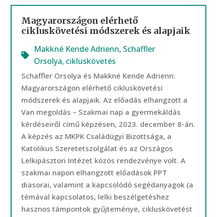
Magyarországon elérhető
cikluskövetési módszerek és alapjaik
Makkné Kende Adrienn
,
Schaffler
Orsolya
,
cikluskövetés
Schaffler Orsolya és Makkné Kende Adrienn:
Magyarországon elérhető cikluskövetési
módszerek és alapjaik. Az előadás elhangzott a
Van megoldás – Szakmai nap a gyermekáldás
kérdéseiről című képzésen, 2023. december 8-án.
A képzés az MKPK Családügyi Bizottsága, a
Katolikus Szeretetszolgálat és az Országos
Lelkipásztori Intézet közös rendezvénye volt. A
szakmai napon elhangzott előadások PPT
diasorai, valamint a kapcsolódó segédanyagok (a
témával kapcsolatos, lelki beszélgetéshez
hasznos támpontok gyűjteménye, cikluskövetést