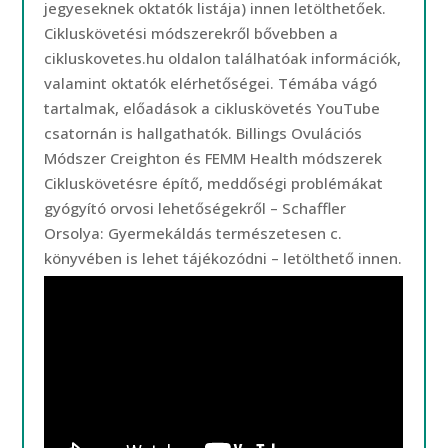
jegyeseknek oktatók listája) innen letölthetőek.
Cikluskövetési módszerekről bővebben a
cikluskovetes.hu oldalon találhatóak információk,
valamint oktatók elérhetőségei. Témába vágó
tartalmak, előadások a cikluskövetés YouTube
csatornán is hallgathatók. Billings Ovulációs
Módszer Creighton és FEMM Health módszerek
Cikluskövetésre építő, meddőségi problémákat
gyógyító orvosi lehetőségekről – Schaffler
Orsolya: Gyermekáldás természetesen c.
könyvében is lehet tájékozódni – letölthető innen.