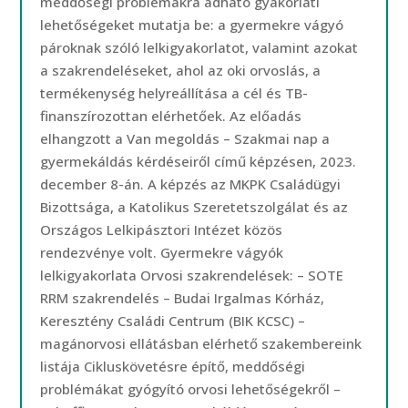
meddőségi problémákra adható gyakorlati
lehetőségeket mutatja be: a gyermekre vágyó
pároknak szóló lelkigyakorlatot, valamint azokat
a szakrendeléseket, ahol az oki orvoslás, a
termékenység helyreállítása a cél és TB-
finanszírozottan elérhetőek. Az előadás
elhangzott a Van megoldás – Szakmai nap a
gyermekáldás kérdéseiről című képzésen, 2023.
december 8-án. A képzés az MKPK Családügyi
Bizottsága, a Katolikus Szeretetszolgálat és az
Országos Lelkipásztori Intézet közös
rendezvénye volt. Gyermekre vágyók
lelkigyakorlata Orvosi szakrendelések: – SOTE
RRM szakrendelés – Budai Irgalmas Kórház,
Keresztény Családi Centrum (BIK KCSC) –
magánorvosi ellátásban elérhető szakembereink
listája Cikluskövetésre építő, meddőségi
problémákat gyógyító orvosi lehetőségekről –