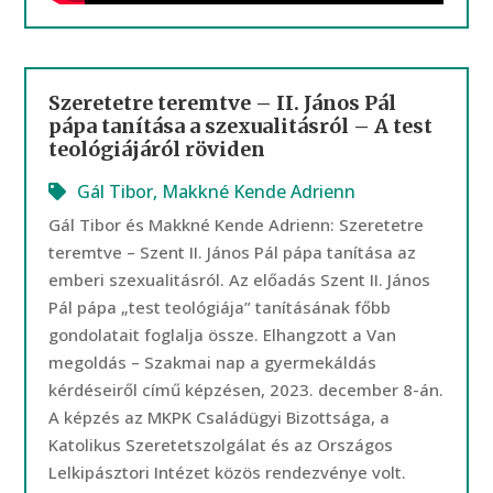
Szeretetre teremtve – II. János Pál
pápa tanítása a szexualitásról – A test
teológiájáról röviden
Gál Tibor
,
Makkné Kende Adrienn
Gál Tibor és Makkné Kende Adrienn: Szeretetre
teremtve – Szent II. János Pál pápa tanítása az
emberi szexualitásról. Az előadás Szent II. János
Pál pápa „test teológiája” tanításának főbb
gondolatait foglalja össze. Elhangzott a Van
megoldás – Szakmai nap a gyermekáldás
kérdéseiről című képzésen, 2023. december 8-án.
A képzés az MKPK Családügyi Bizottsága, a
Katolikus Szeretetszolgálat és az Országos
Lelkipásztori Intézet közös rendezvénye volt.