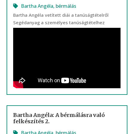
Bartha Angéla
,
bérmálás
Bartha Angéla vetített diái a tanúságtételről
Segédanyag a személyes tanúságtételhez
Bartha Angéla: A bérmálásra való
felkészítés 2.
Bartha Angéla
,
bérmálás