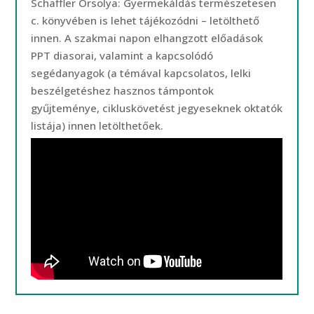
Schaffler Orsolya: Gyermekáldás természetesen
c. könyvében is lehet tájékozódni – letölthető
innen. A szakmai napon elhangzott előadások
PPT diasorai, valamint a kapcsolódó
segédanyagok (a témával kapcsolatos, lelki
beszélgetéshez hasznos támpontok
gyűjteménye, cikluskövetést jegyeseknek oktatók
listája) innen letölthetőek.