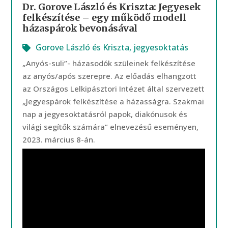
Dr. Gorove László és Kriszta: Jegyesek
felkészítése – egy működő modell
házaspárok bevonásával
Gorove László és Kriszta
,
jegyesoktatás
„Anyós-suli”- házasodók szüleinek felkészítése
az anyós/após szerepre. Az előadás elhangzott
az Országos Lelkipásztori Intézet által szervezett
„Jegyespárok felkészítése a házasságra. Szakmai
nap a jegyesoktatásról papok, diakónusok és
világi segítők számára” elnevezésű eseményen,
2023. március 8-án.