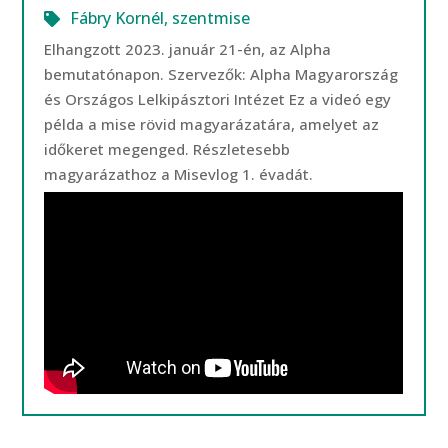
Fábry Kornél
,
szentmise
Elhangzott 2023. január 21-én, az Alpha
bemutatónapon. Szervezők: Alpha Magyarország
és Országos Lelkipásztori Intézet Ez a videó egy
példa a mise rövid magyarázatára, amelyet az
időkeret megenged. Részletesebb
magyarázathoz a Misevlog 1. évadát.