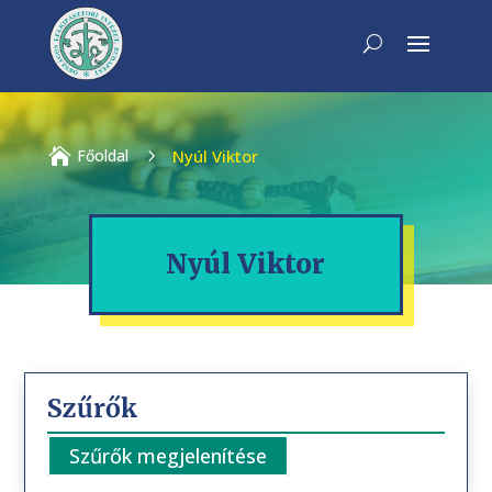

Főoldal
5
Nyúl Viktor
Nyúl Viktor
Szűrők
Szűrők megjelenítése