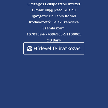
Országos Lelkipásztori Intézet
E-mail: oli[@]katolikus.hu
Igazgató: Dr. Fábry Kornél
Irodavezető: Telek Franciska
Számlaszám:
10701094-74096965-51100005
CIB Bank
Hírlevél feliratkozás