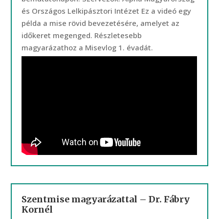
és Országos Lelkipásztori Intézet Ez a videó egy
példa a mise rövid bevezetésére, amelyet az
időkeret megenged. Részletesebb
magyarázathoz a Misevlog 1. évadát.
Szentmise magyarázattal – Dr. Fábry
Kornél