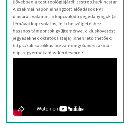
Bővebben a test teológiájáról: testteo.hu/kincstar
A szakmai napon elhangzott előadások PPT
diasorai, valamint a kapcsolódó segédanyagok (a
témával kapcsolatos, lelki beszélgetéshez
hasznos támpontok gyűjteménye, cikluskövetést
jegyeseknek oktatók listája) innen letölthetőek:
https://oli.katolikus.hu/van-megoldas-szakmai-
nap-a-gyermekaldas-kerdeseirol/