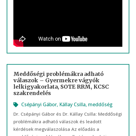
Meddőségi problémákra adható
válaszok – Gyermekre vágyók
lelkigyakorlata, SOTE RRM, KCSC
szakrendelés
Csépányi Gábor
,
Kállay Csilla
,
meddőség
Dr. Csépányi Gábor és Dr. Kállay Csilla: Meddőségi
problémákra adható válaszok és leadott
kérdések megválaszolása Az előadás a