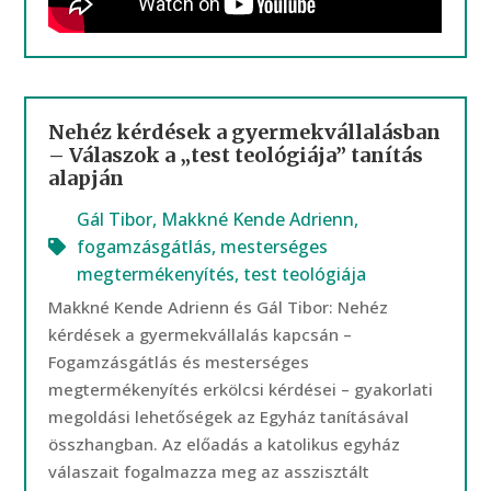
Nehéz kérdések a gyermekvállalásban
– Válaszok a „test teológiája” tanítás
alapján
Gál Tibor
,
Makkné Kende Adrienn
,
fogamzásgátlás
,
mesterséges
megtermékenyítés
,
test teológiája
Makkné Kende Adrienn és Gál Tibor: Nehéz
kérdések a gyermekvállalás kapcsán –
Fogamzásgátlás és mesterséges
megtermékenyítés erkölcsi kérdései – gyakorlati
megoldási lehetőségek az Egyház tanításával
összhangban. Az előadás a katolikus egyház
válaszait fogalmazza meg az asszisztált