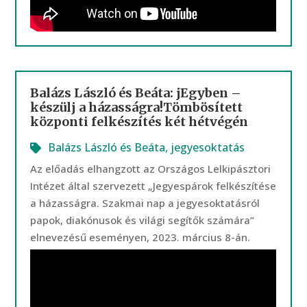
Balázs László és Beáta: jEgyben –
készülj a házasságra!Tömbösített
központi felkészítés két hétvégén
Balázs László és Beáta
,
jegyesoktatás
Az előadás elhangzott az Országos Lelkipásztori
Intézet által szervezett „Jegyespárok felkészítése
a házasságra. Szakmai nap a jegyesoktatásról
papok, diakónusok és világi segítők számára”
elnevezésű eseményen, 2023. március 8-án.