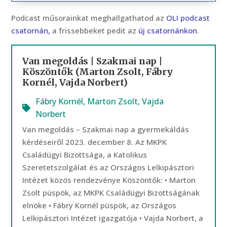
Podcast műsorainkat meghallgathatod az
OLI podcast
csatornán,
a frissebbeket pedit az
új csatornánkon
.
Van megoldás | Szakmai nap |
Köszöntők (Marton Zsolt, Fábry
Kornél, Vajda Norbert)
Fábry Kornél
,
Marton Zsolt
,
Vajda
Norbert
Van megoldás – Szakmai nap a gyermekáldás
kérdéseiről 2023. december 8. Az MKPK
Családügyi Bizottsága, a Katolikus
Szeretetszolgálat és az Országos Lelkipásztori
Intézet közös rendezvénye Köszöntők: • Marton
Zsolt püspök, az MKPK Családügyi Bizottságának
elnöke • Fábry Kornél püspök, az Országos
Lelkipásztori Intézet igazgatója • Vajda Norbert, a