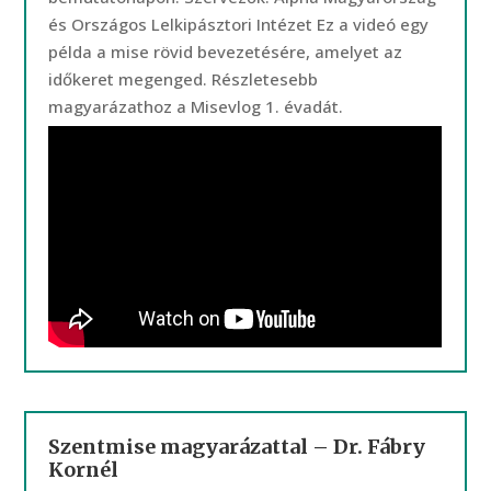
és Országos Lelkipásztori Intézet Ez a videó egy
példa a mise rövid bevezetésére, amelyet az
időkeret megenged. Részletesebb
magyarázathoz a Misevlog 1. évadát.
Szentmise magyarázattal – Dr. Fábry
Kornél