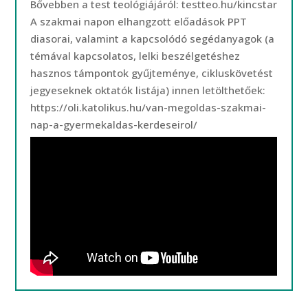
Bővebben a test teológiájáról: testteo.hu/kincstar
A szakmai napon elhangzott előadások PPT
diasorai, valamint a kapcsolódó segédanyagok (a
témával kapcsolatos, lelki beszélgetéshez
hasznos támpontok gyűjteménye, cikluskövetést
jegyeseknek oktatók listája) innen letölthetőek:
https://oli.katolikus.hu/van-megoldas-szakmai-
nap-a-gyermekaldas-kerdeseirol/