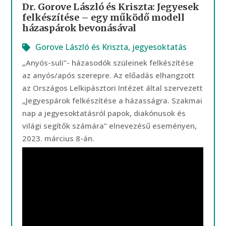
Dr. Gorove László és Kriszta: Jegyesek
felkészítése – egy működő modell
házaspárok bevonásával
Gorove László és Kriszta
,
jegyesoktatás
„Anyós-suli”- házasodók szüleinek felkészítése
az anyós/após szerepre. Az előadás elhangzott
az Országos Lelkipásztori Intézet által szervezett
„Jegyespárok felkészítése a házasságra. Szakmai
nap a jegyesoktatásról papok, diakónusok és
világi segítők számára” elnevezésű eseményen,
2023. március 8-án.