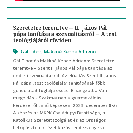
Szeretetre teremtve – II. János Pál
pápa tanítása a szexualitásról – A test
teológiájáról röviden
Gál Tibor
,
Makkné Kende Adrienn
Gál Tibor és Makkné Kende Adrienn: Szeretetre
teremtve – Szent II. János Pál pápa tanítása az
emberi szexualitásról. Az előadás Szent II. János
Pál pápa „test teológiája” tanításának főbb
gondolatait foglalja össze. Elhangzott a Van
megoldás – Szakmai nap a gyermekáldás
kérdéseiről című képzésen, 2023. december 8-án.
A képzés az MKPK Családügyi Bizottsága, a
Katolikus Szeretetszolgálat és az Országos
Lelkipásztori Intézet közös rendezvénye volt.