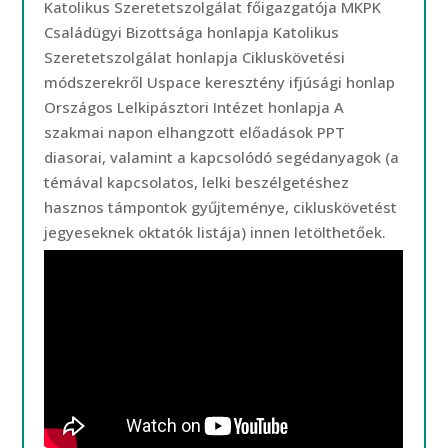
Katolikus Szeretetszolgálat főigazgatója MKPK
Családügyi Bizottsága honlapja Katolikus
Szeretetszolgálat honlapja Cikluskövetési
módszerekről Uspace keresztény ifjúsági honlap
Országos Lelkipásztori Intézet honlapja A
szakmai napon elhangzott előadások PPT
diasorai, valamint a kapcsolódó segédanyagok (a
témával kapcsolatos, lelki beszélgetéshez
hasznos támpontok gyűjteménye, cikluskövetést
jegyeseknek oktatók listája) innen letölthetőek.