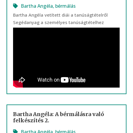
Bartha Angéla
,
bérmálás
Bartha Angéla vetített diái a tanúságtételről
Segédanyag a személyes tanúságtételhez
Bartha Angéla: A bérmálásra való
felkészítés 2.
Bartha Angéla
,
bérmálás