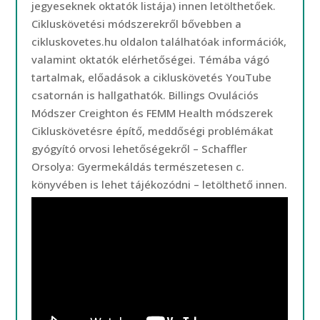
jegyeseknek oktatók listája) innen letölthetőek.
Cikluskövetési módszerekről bővebben a
cikluskovetes.hu oldalon találhatóak információk,
valamint oktatók elérhetőségei. Témába vágó
tartalmak, előadások a cikluskövetés YouTube
csatornán is hallgathatók. Billings Ovulációs
Módszer Creighton és FEMM Health módszerek
Cikluskövetésre építő, meddőségi problémákat
gyógyító orvosi lehetőségekről – Schaffler
Orsolya: Gyermekáldás természetesen c.
könyvében is lehet tájékozódni – letölthető innen.