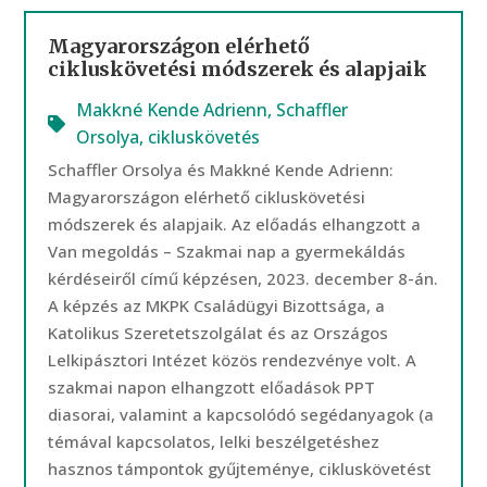
Magyarországon elérhető
cikluskövetési módszerek és alapjaik
Makkné Kende Adrienn
,
Schaffler
Orsolya
,
cikluskövetés
Schaffler Orsolya és Makkné Kende Adrienn:
Magyarországon elérhető cikluskövetési
módszerek és alapjaik. Az előadás elhangzott a
Van megoldás – Szakmai nap a gyermekáldás
kérdéseiről című képzésen, 2023. december 8-án.
A képzés az MKPK Családügyi Bizottsága, a
Katolikus Szeretetszolgálat és az Országos
Lelkipásztori Intézet közös rendezvénye volt. A
szakmai napon elhangzott előadások PPT
diasorai, valamint a kapcsolódó segédanyagok (a
témával kapcsolatos, lelki beszélgetéshez
hasznos támpontok gyűjteménye, cikluskövetést