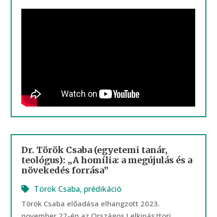
Dr. Török Csaba (egyetemi tanár,
teológus): „A homília: a megújulás és a
növekedés forrása”
Török Csaba
,
prédikáció
Török Csaba előadása elhangzott 2023.
november 27-én az Országos Lelkipásztori