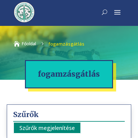

Főoldal
5
fogamzásgátlás
fogamzásgátlás
Szűrők
Szűrők megjelenítése