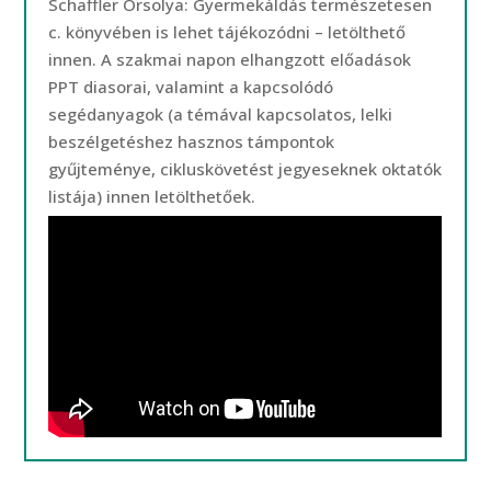
Schaffler Orsolya: Gyermekáldás természetesen
c. könyvében is lehet tájékozódni – letölthető
innen. A szakmai napon elhangzott előadások
PPT diasorai, valamint a kapcsolódó
segédanyagok (a témával kapcsolatos, lelki
beszélgetéshez hasznos támpontok
gyűjteménye, cikluskövetést jegyeseknek oktatók
listája) innen letölthetőek.