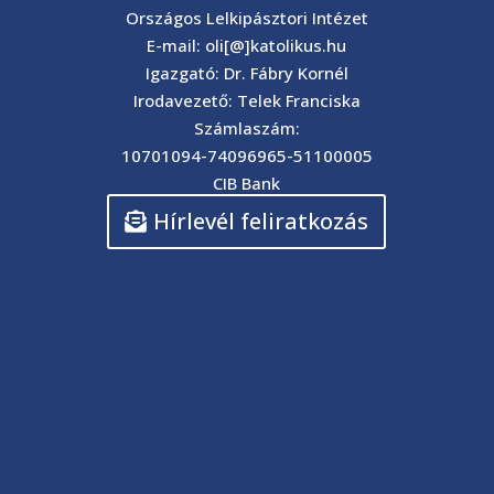
Országos Lelkipásztori Intézet
E-mail: oli[@]katolikus.hu
Igazgató: Dr. Fábry Kornél
Irodavezető: Telek Franciska
Számlaszám:
10701094-74096965-51100005
CIB Bank
Hírlevél feliratkozás