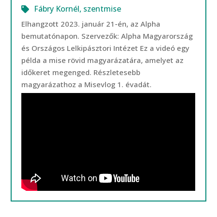
Fábry Kornél
,
szentmise
Elhangzott 2023. január 21-én, az Alpha
bemutatónapon. Szervezők: Alpha Magyarország
és Országos Lelkipásztori Intézet Ez a videó egy
példa a mise rövid magyarázatára, amelyet az
időkeret megenged. Részletesebb
magyarázathoz a Misevlog 1. évadát.