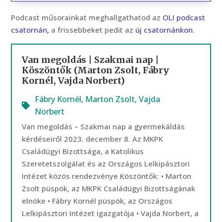
Podcast műsorainkat meghallgathatod az
OLI podcast
csatornán,
a frissebbeket pedit az
új csatornánkon
.
Van megoldás | Szakmai nap |
Köszöntők (Marton Zsolt, Fábry
Kornél, Vajda Norbert)
Fábry Kornél
,
Marton Zsolt
,
Vajda
Norbert
Van megoldás – Szakmai nap a gyermekáldás
kérdéseiről 2023. december 8. Az MKPK
Családügyi Bizottsága, a Katolikus
Szeretetszolgálat és az Országos Lelkipásztori
Intézet közös rendezvénye Köszöntők: • Marton
Zsolt püspök, az MKPK Családügyi Bizottságának
elnöke • Fábry Kornél püspök, az Országos
Lelkipásztori Intézet igazgatója • Vajda Norbert, a