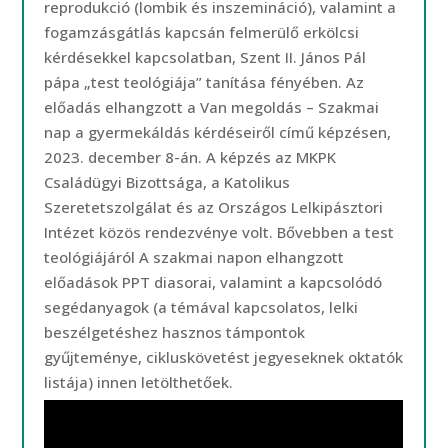
reprodukció (lombik és inszemináció), valamint a
fogamzásgátlás kapcsán felmerülő erkölcsi
kérdésekkel kapcsolatban, Szent II. János Pál
pápa „test teológiája” tanítása fényében. Az
előadás elhangzott a Van megoldás – Szakmai
nap a gyermekáldás kérdéseiről című képzésen,
2023. december 8-án. A képzés az MKPK
Családügyi Bizottsága, a Katolikus
Szeretetszolgálat és az Országos Lelkipásztori
Intézet közös rendezvénye volt. Bővebben a test
teológiájáról A szakmai napon elhangzott
előadások PPT diasorai, valamint a kapcsolódó
segédanyagok (a témával kapcsolatos, lelki
beszélgetéshez hasznos támpontok
gyűjteménye, cikluskövetést jegyeseknek oktatók
listája) innen letölthetőek.