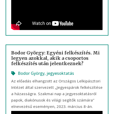
Bodor György: Egyéni felkészítés. Mi
legyen azokkal, akik a csoportos
felkészítés után jelentkeznek?
Bodor György
,
jegyesoktatás
Az előadás elhangzott az Országos Lelkipásztori
Intézet által szervezett „Jegyespárok felkészítése
a házasságra. Szakmai nap a jegyesoktatásról
papok, diakónusok és világi segítők számára”
elnevezésű eseményen, 2023. március 8-án.