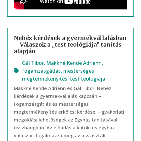
Nehéz kérdések a gyermekvállalásban
– Válaszok a „test teológiája” tanítás
alapján
Gál Tibor
,
Makkné Kende Adrienn
,
fogamzásgátlás
,
mesterséges
megtermékenyítés
,
test teológiája
Makkné Kende Adrienn és Gál Tibor: Nehéz
kérdések a gyermekvállalás kapcsán –
Fogamzásgátlás és mesterséges
megtermékenyítés erkölcsi kérdései – gyakorlati
megoldási lehetőségek az Egyház tanításával
összhangban. Az előadás a katolikus egyház
válaszait fogalmazza meg az asszisztált