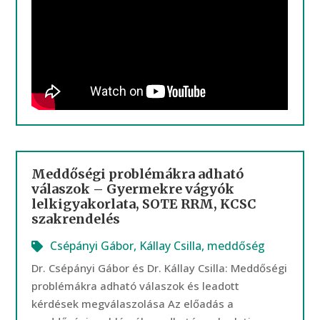
Meddőségi problémákra adható
válaszok – Gyermekre vágyók
lelkigyakorlata, SOTE RRM, KCSC
szakrendelés
Csépányi Gábor
,
Kállay Csilla
,
meddőség
Dr. Csépányi Gábor és Dr. Kállay Csilla: Meddőségi
problémákra adható válaszok és leadott
kérdések megválaszolása Az előadás a