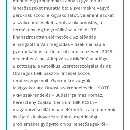
meddőségi problémákra adható gyakorlati
lehetőségeket mutatja be: a gyermekre vágyó
pároknak szóló lelkigyakorlatot, valamint azokat
a szakrendeléseket, ahol az oki orvoslás, a
termékenység helyreállítása a cél és TB-
finanszírozottan elérhetőek. Az előadás
elhangzott a Van megoldás – Szakmai nap a
gyermekáldás kérdéseiről című képzésen, 2023.
december 8-án. A képzés az MKPK Családügyi
Bizottsága, a Katolikus Szeretetszolgálat és az
Országos Lelkipásztori Intézet közös
rendezvénye volt. Gyermekre vágyók
lelkigyakorlata Orvosi szakrendelések: – SOTE
RRM szakrendelés – Budai Irgalmas Kórház,
Keresztény Családi Centrum (BIK KCSC) –
magánorvosi ellátásban elérhető szakembereink
listája Cikluskövetésre építő, meddőségi
problémákat gyógyító orvosi lehetőségekről –