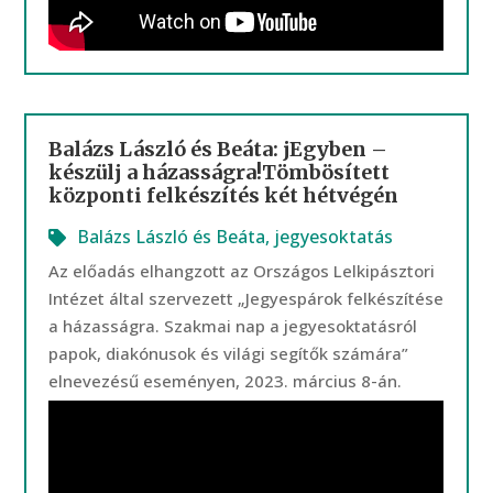
Balázs László és Beáta: jEgyben –
készülj a házasságra!Tömbösített
központi felkészítés két hétvégén
Balázs László és Beáta
,
jegyesoktatás
Az előadás elhangzott az Országos Lelkipásztori
Intézet által szervezett „Jegyespárok felkészítése
a házasságra. Szakmai nap a jegyesoktatásról
papok, diakónusok és világi segítők számára”
elnevezésű eseményen, 2023. március 8-án.