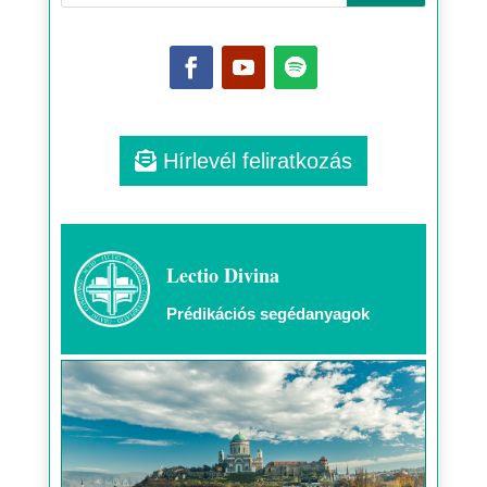
Hírlevél feliratkozás
Lectio Divina
Prédikációs segédanyagok