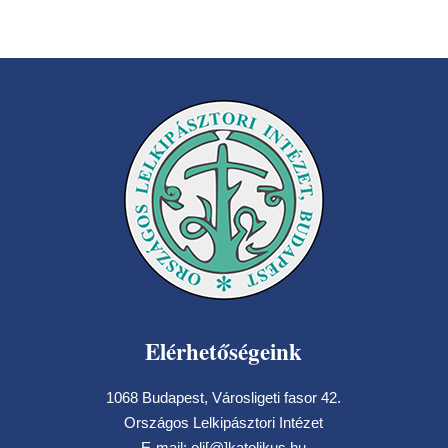
Elérhetőségeink
1068 Budapest, Városligeti fasor 42.
Országos Lelkipásztori Intézet
E-mail: oli[@]katolikus.hu