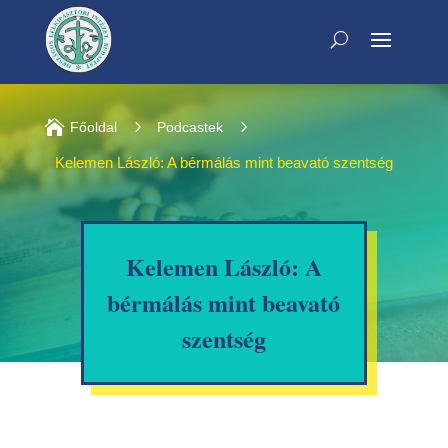

5
5
Főoldal
Podcastek
Kelemen László: A bérmálás mint beavató szentség
Kelemen László: A
bérmálás mint beavató
szentség