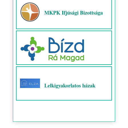
MKPK Ifjúsági Bizottsága
Lelkigyakorlatos házak