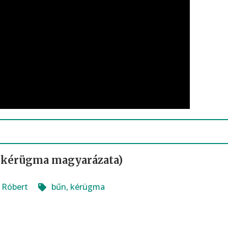
(+ kérügma magyarázata)
 Róbert
bűn
,
kérügma