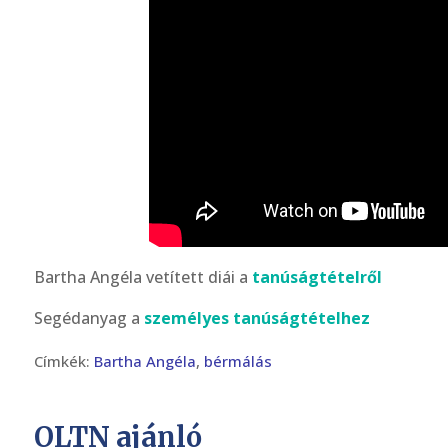
Bartha Angéla vetített diái a
tanúságtételről
Segédanyag a
személyes tanúságtételhez
Címkék:
Bartha Angéla
,
bérmálás
OLTN ajánló