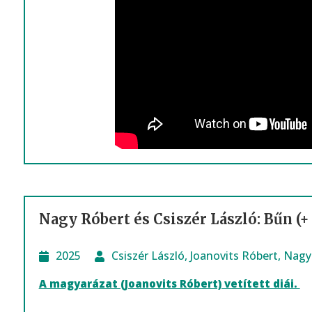
Nagy Róbert és Csiszér László: Bűn 
2025
Csiszér László
,
Joanovits Róbert
,
Nagy
A magyarázat (Joanovits Róbert) vetített diái.