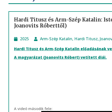
Hardi Titusz és Arm-Szép Katalin: Is
Joanovits Róberttől)
2025
Arm-Szép Katalin
,
Hardi Titusz
,
Joanov
Hardi Titusz és Arm-Szép Katalin előadásának vet
A magyarázat (Joanovits Róbert) vetített diái.
A videó második fele: