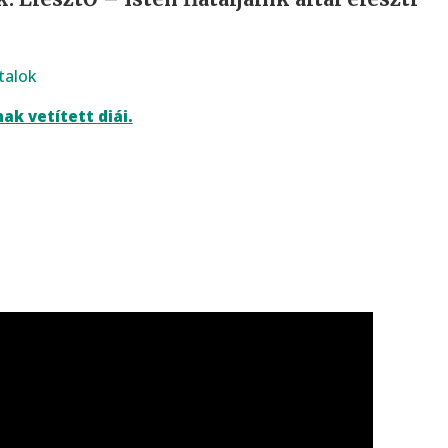
atalok
ak vetített diái.