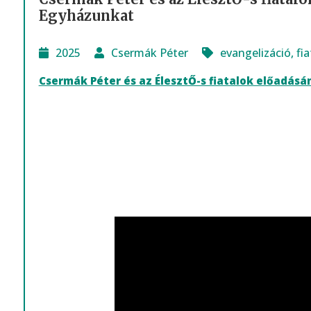
Egyházunkat
2025
Csermák Péter
evangelizáció
,
fi
Csermák Péter és az ÉlesztŐ-s fiatalok előadásán