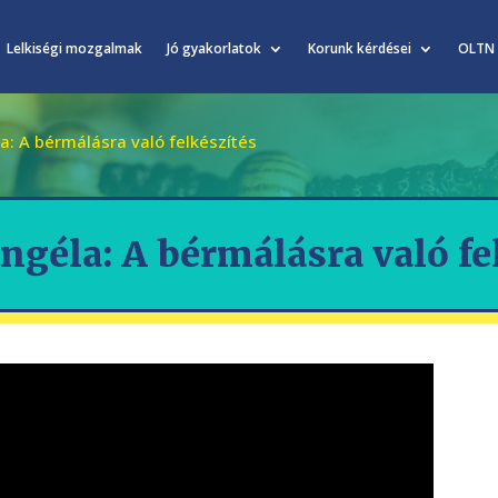
Lelkiségi mozgalmak
Jó gyakorlatok
Korunk kérdései
OLTN
a: A bérmálásra való felkészítés
ngéla: A bérmálásra való fe