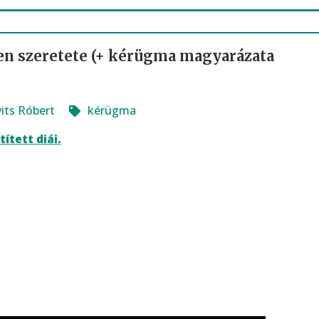
ten szeretete (+ kérügma magyarázata
its Róbert
kérügma
ített diái.