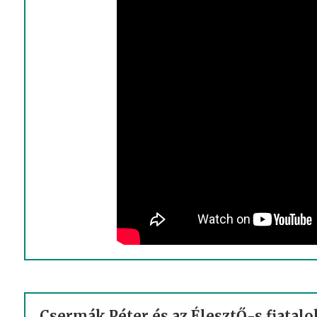
Csermák Péter és az ÉlesztŐ-s fiatalok: