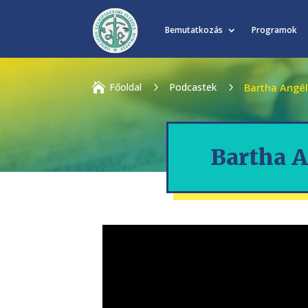
Bemutatkozás
Programok

Főoldal
5
Podcastek
5
Bartha Angél
Bartha A