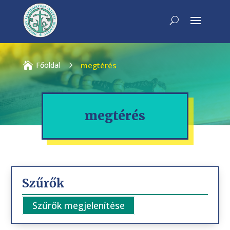

Főoldal
5
megtérés
megtérés
Szűrők
Szűrők megjelenítése