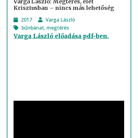
Varga László: Megtérés, élet
Krisztusban – nincs más lehetőség
2017
Varga László
bűnbánat
,
megtérés
Varga László előadása pdf-ben.