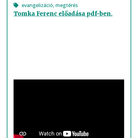
evangelizáció
,
megtérés
Tomka Ferenc előadása pdf-ben.