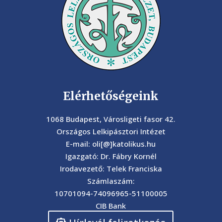
Elérhetőségeink
1068 Budapest, Városligeti fasor 42.
Országos Lelkipásztori Intézet
E-mail: oli[@]katolikus.hu
Igazgató: Dr. Fábry Kornél
Irodavezető: Telek Franciska
Számlaszám:
10701094-74096965-51100005
CIB Bank