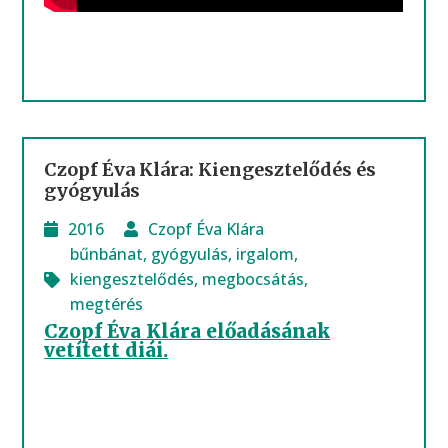
Czopf Éva Klára: Kiengesztelődés és
gyógyulás
2016
Czopf Éva Klára
bűnbánat
,
gyógyulás
,
irgalom
,
kiengesztelődés
,
megbocsátás
,
megtérés
Czopf Éva Klára előadásának
vetített diái.