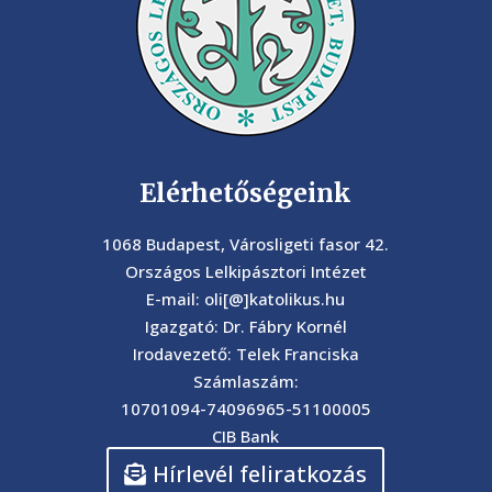
Elérhetőségeink
1068 Budapest, Városligeti fasor 42.
Országos Lelkipásztori Intézet
E-mail: oli[@]katolikus.hu
Igazgató: Dr. Fábry Kornél
Irodavezető: Telek Franciska
Számlaszám:
10701094-74096965-51100005
CIB Bank
Hírlevél feliratkozás