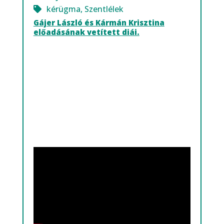
kérügma
,
Szentlélek
Gájer László és Kármán Krisztina
előadásának vetített diái.