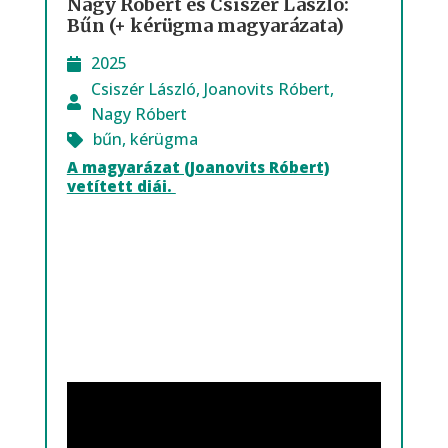
Nagy Róbert és Csiszér László:
Bűn (+ kérügma magyarázata)
2025
Csiszér László
,
Joanovits Róbert
,
Nagy Róbert
bűn
,
kérügma
A magyarázat (Joanovits Róbert)
vetített diái.