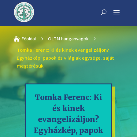

Főoldal
5
OLTN hanganyagok
5
Tomka Ferenc: Ki és kinek evangelizáljon?
Egyházkép, papok és világiak egysége, saját
megtérésük
Tomka Ferenc: Ki
és kinek
evangelizáljon?
Egyházkép, papok