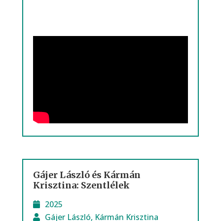
Gájer László és Kármán
Krisztina: Szentlélek
2025
Gájer László
,
Kármán Krisztina