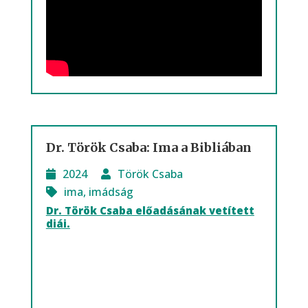
Dr. Török Csaba: Ima a Bibliában
2024
Török Csaba
ima
,
imádság
Dr. Török Csaba előadásának vetített
diái.