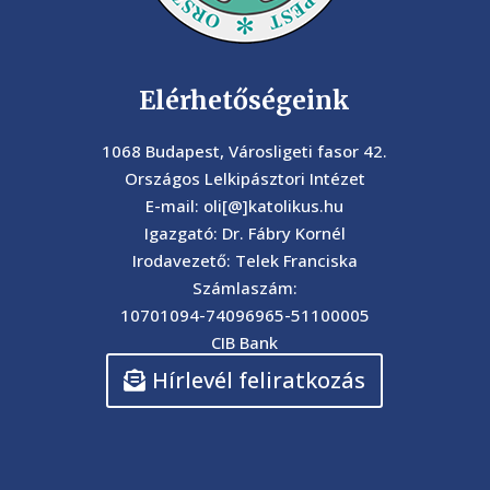
Elérhetőségeink
1068 Budapest, Városligeti fasor 42.
Országos Lelkipásztori Intézet
E-mail: oli[@]katolikus.hu
Igazgató: Dr. Fábry Kornél
Irodavezető: Telek Franciska
Számlaszám:
10701094-74096965-51100005
CIB Bank
Hírlevél feliratkozás