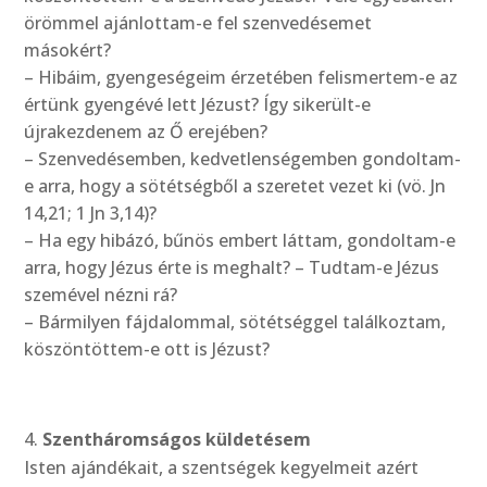
örömmel ajánlottam-e fel szenvedésemet
másokért?
– Hibáim, gyengeségeim érzetében felismertem-e az
értünk gyengévé lett Jézust? Így sikerült-e
újrakezdenem az Ő erejében?
– Szenvedésemben, kedvetlenségemben gondoltam-
e arra, hogy a sötétségből a szeretet vezet ki (vö. Jn
14,21; 1 Jn 3,14)?
– Ha egy hibázó, bűnös embert láttam, gondoltam-e
arra, hogy Jézus érte is meghalt? – Tudtam-e Jézus
szemével nézni rá?
– Bármilyen fájdalommal, sötétséggel találkoztam,
köszöntöttem-e ott is Jézust?
Szentháromságos küldetésem
Isten ajándékait, a szentségek kegyelmeit azért