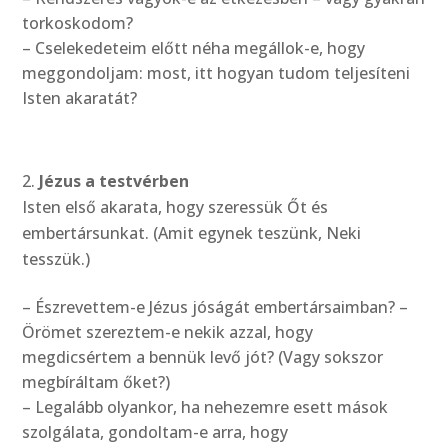
torkoskodom?
– Cselekedeteim előtt néha megállok-e, hogy
meggondoljam: most, itt hogyan tudom teljesíteni
Isten akaratát?
Jézus a testvérben
Isten első akarata, hogy szeressük Őt és
embertársunkat. (Amit egynek teszünk, Neki
tesszük.)
– Észrevettem-e Jézus jóságát embertársaimban? –
Örömet szereztem-e nekik azzal, hogy
megdicsértem a bennük levő jót? (Vagy sokszor
megbíráltam őket?)
– Legalább olyankor, ha nehezemre esett mások
szolgálata, gondoltam-e arra, hogy