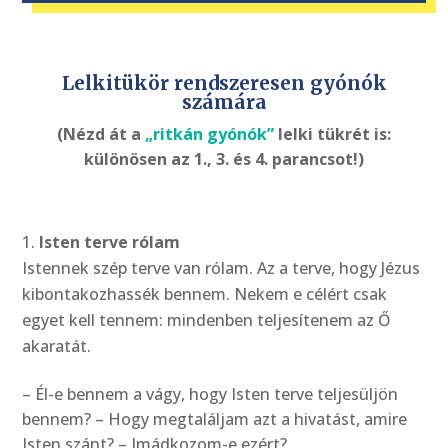
Lelkitükör rendszeresen gyónók
számára
(Nézd át a
„ritkán gyónók”
lelki tükrét is:
különösen az 1., 3. és 4. parancsot!)
Isten terve rólam
Istennek szép terve van rólam. Az a terve, hogy Jézus
kibontakozhassék bennem. Nekem e célért csak
egyet kell tennem: mindenben teljesítenem az Ő
akaratát.
– Él-e bennem a vágy, hogy Isten terve teljesüljön
bennem? – Hogy megtaláljam azt a hivatást, amire
Isten szánt? – Imádkozom-e ezért?