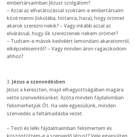
embertársaimban Jézust szolgálom?
– Azzal az elhatározással szoktam-e embertársaim
közé menni (iskolába, hittanra, haza), hogy örömet
akarok szerezni nekik? – Vagy inkább azzal az
elvárással, hogy ők szerezzenek nekem örömet?
– Tudtam-e mások kedvéért lemondani akaratomról,
elképzelésemről? – Vagy minden áron ragaszkodom
ahhoz?
Jézus a szenvedésben
Jézus a kereszten, majd elhagyottságában magára
vette szenvedésünket. Azóta minden fájdalomban
felismerhetjük Őt. Ha vele egyesülünk, minden
szenvedés a feltámadásba vezet.
– Testi és lelki fájdalmaimban felismertem és
köszöntöttem-e a szenvedő Jézust? Vele egyesülten