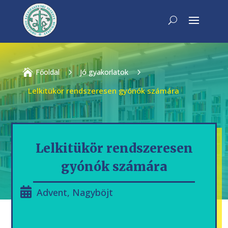

Főoldal
5
Jó gyakorlatok
5
Lelkitükör rendszeresen gyónók számára
Lelkitükör rendszeresen
gyónók számára
Advent
,
Nagyböjt