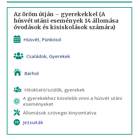
Az öröm útján – gyerekekkel (A
húsvét utáni események 14 állomása
óvodások és kisiskolások számára)
Húsvét
,
Pünkösd
Családok
,
Gyerekek
Bárhol
Hitoktató/szülők, gyerekek
A gyerekekhez közelebb vinni a húsvét utáni
eseményeket
Állomások szövegei kinyomtatva
Jezsuiták