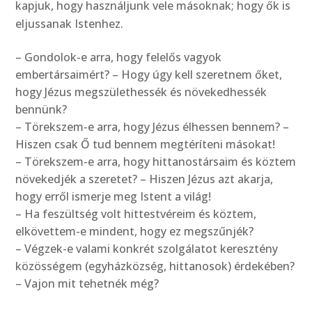
kapjuk, hogy használjunk vele másoknak; hogy ők is
eljussanak Istenhez.
– Gondolok-e arra, hogy felelős vagyok
embertársaimért? – Hogy úgy kell szeretnem őket,
hogy Jézus megszülethessék és növekedhessék
bennünk?
– Törekszem-e arra, hogy Jézus élhessen bennem? –
Hiszen csak Ő tud bennem megtéríteni másokat!
– Törekszem-e arra, hogy hittanostársaim és köztem
növekedjék a szeretet? – Hiszen Jézus azt akarja,
hogy erről ismerje meg Istent a világ!
– Ha feszültség volt hittestvéreim és köztem,
elkövettem-e mindent, hogy ez megszűnjék?
– Végzek-e valami konkrét szolgálatot keresztény
közösségem (egyházközség, hittanosok) érdekében?
– Vajon mit tehetnék még?