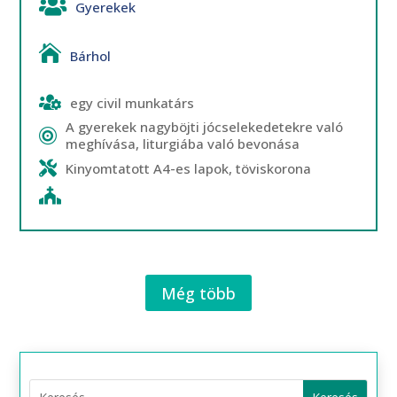
Gyerekek
Bárhol
egy civil munkatárs
A gyerekek nagyböjti jócselekedetekre való
meghívása, liturgiába való bevonása
Kinyomtatott A4-es lapok, töviskorona
Még több