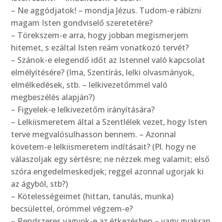
– Ne aggódjatok! – mondja Jézus. Tudom-e rábízni
magam Isten gondviselő szeretetére?
– Törekszem-e arra, hogy jobban megismerjem
hitemet, s ezáltal Isten reám vonatkozó tervét?
– Szánok-e elegendő időt az Istennel való kapcsolat
elmélyítésére? (Ima, Szentírás, lelki olvasmányok,
elmélkedések, stb. – lelkivezetőmmel való
megbeszélés alapján?)
– Figyelek-e lelkivezetőm irányítására?
– Lelkiismeretem által a Szentlélek vezet, hogy Isten
terve megvalósulhasson bennem. – Azonnal
követem-e lelkiismeretem indításait? (Pl. hogy ne
válaszoljak egy sértésre; ne nézzek meg valamit; első
szóra engedelmeskedjek; reggel azonnal ugorjak ki
az ágyból, stb?)
– Kötelességeimet (hittan, tanulás, munka)
becsülettel, örömmel végzem-e?
– Rendszeres vagyok-e az étkezésben – vagy gyakran