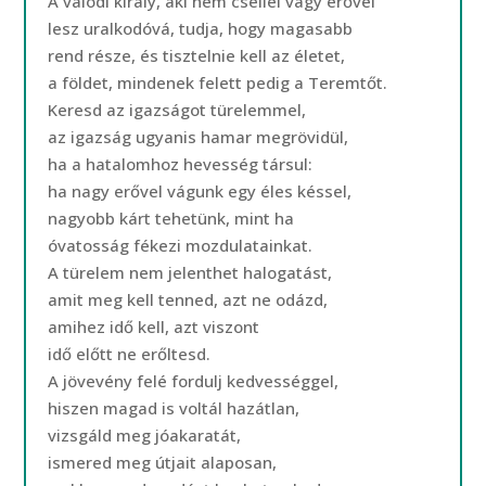
A valódi király, aki nem csellel vagy erővel
lesz uralkodóvá, tudja, hogy magasabb
rend része, és tisztelnie kell az életet,
a földet, mindenek felett pedig a Teremtőt.
Keresd az igazságot türelemmel,
az igazság ugyanis hamar megrövidül,
ha a hatalomhoz hevesség társul:
ha nagy erővel vágunk egy éles késsel,
nagyobb kárt tehetünk, mint ha
óvatosság fékezi mozdulatainkat.
A türelem nem jelenthet halogatást,
amit meg kell tenned, azt ne odázd,
amihez idő kell, azt viszont
idő előtt ne erőltesd.
A jövevény felé fordulj kedvességgel,
hiszen magad is voltál hazátlan,
vizsgáld meg jóakaratát,
ismered meg útjait alaposan,