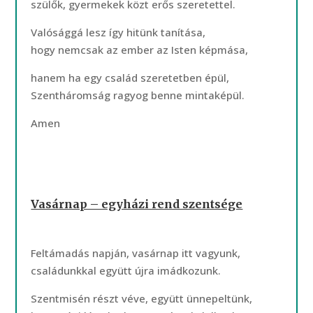
szülők, gyermekek közt erős szeretettel.
Valósággá lesz így hitünk tanítása,
hogy nemcsak az ember az Isten képmása,
hanem ha egy család szeretetben épül,
Szentháromság ragyog benne mintaképül.
Amen
Vasárnap – egyházi rend szentsége
Feltámadás napján, vasárnap itt vagyunk,
családunkkal együtt újra imádkozunk.
Szentmisén részt véve, együtt ünnepeltünk,