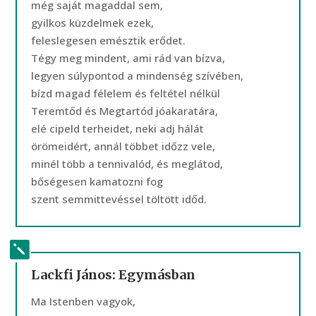
még saját magaddal sem,
gyilkos küzdelmek ezek,
feleslegesen emésztik erődet.
Tégy meg mindent, ami rád van bízva,
legyen súlypontod a mindenség szívében,
bízd magad félelem és feltétel nélkül
Teremtőd és Megtartód jóakaratára,
elé cipeld terheidet, neki adj hálát
örömeidért, annál többet időzz vele,
minél több a tennivalód, és meglátod,
bőségesen kamatozni fog
szent semmittevéssel töltött időd.
Lackfi János: Egymásban
Ma Istenben vagyok,