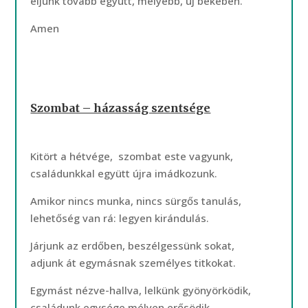
éljünk tovább együtt, mélyebb, új békében.
Amen
Szombat – házasság szentsége
Kitört a hétvége, szombat este vagyunk,
családunkkal együtt újra imádkozunk.
Amikor nincs munka, nincs sürgős tanulás,
lehetőség van rá: legyen kirándulás.
Járjunk az erdőben, beszélgessünk sokat,
adjunk át egymásnak személyes titkokat.
Egymást nézve-hallva, lelkünk gyönyörködik,
családunk egysége mélyen erősödik.