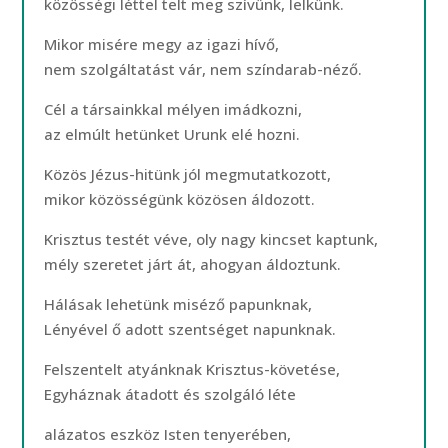
közösségi léttel telt meg szívünk, lelkünk.
Mikor misére megy az igazi hívő,
nem szolgáltatást vár, nem színdarab-néző.
Cél a társainkkal mélyen imádkozni,
az elmúlt hetünket Urunk elé hozni.
Közös Jézus-hitünk jól megmutatkozott,
mikor közösségünk közösen áldozott.
Krisztus testét véve, oly nagy kincset kaptunk,
mély szeretet járt át, ahogyan áldoztunk.
Hálásak lehetünk miséző papunknak,
Lényével ő adott szentséget napunknak.
Felszentelt atyánknak Krisztus-követése,
Egyháznak átadott és szolgáló léte
alázatos eszköz Isten tenyerében,