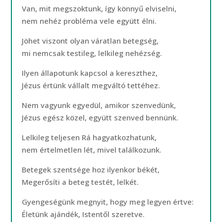
Van, mit megszoktunk, így könnyű elviselni,
nem nehéz probléma vele együtt élni.
Jöhet viszont olyan váratlan betegség,
mi nemcsak testileg, lelkileg nehézség.
Ilyen állapotunk kapcsol a kereszthez,
Jézus értünk vállalt megváltó tettéhez.
Nem vagyunk egyedül, amikor szenvedünk,
Jézus egész közel, együtt szenved bennünk.
Lelkileg teljesen Rá hagyatkozhatunk,
nem értelmetlen lét, mivel találkozunk.
Betegek szentsége hoz ilyenkor békét,
Megerősíti a beteg testét, lelkét.
Gyengeségünk megnyit, hogy meg legyen értve:
Életünk ajándék, Istentől szeretve.