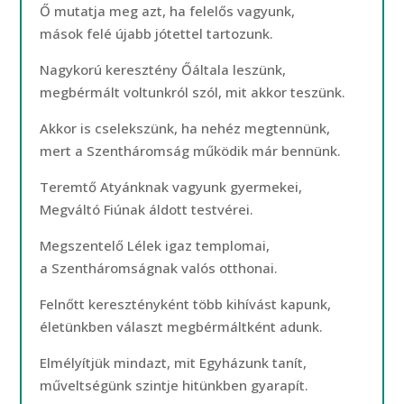
Ő mutatja meg azt, ha felelős vagyunk,
mások felé újabb jótettel tartozunk.
Nagykorú keresztény Őáltala leszünk,
megbérmált voltunkról szól, mit akkor teszünk.
Akkor is cselekszünk, ha nehéz megtennünk,
mert a Szentháromság működik már bennünk.
Teremtő Atyánknak vagyunk gyermekei,
Megváltó Fiúnak áldott testvérei.
Megszentelő Lélek igaz templomai,
a Szentháromságnak valós otthonai.
Felnőtt keresztényként több kihívást kapunk,
életünkben választ megbérmáltként adunk.
Elmélyítjük mindazt, mit Egyházunk tanít,
műveltségünk szintje hitünkben gyarapít.