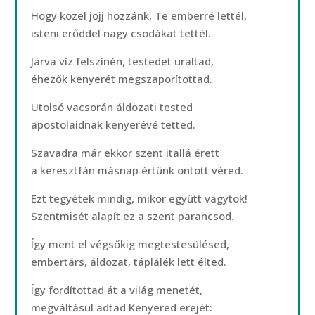
Hogy közel jöjj hozzánk, Te emberré lettél,
isteni erőddel nagy csodákat tettél.
Járva víz felszínén, testedet uraltad,
éhezők kenyerét megszaporítottad.
Utolsó vacsorán áldozati tested
apostolaidnak kenyerévé tetted.
Szavadra már ekkor szent itallá érett
a keresztfán másnap értünk ontott véred.
Ezt tegyétek mindig, mikor együtt vagytok!
Szentmisét alapít ez a szent parancsod.
Így ment el végsőkig megtestesülésed,
embertárs, áldozat, táplálék lett élted.
Így fordítottad át a világ menetét,
megváltásul adtad Kenyered erejét: