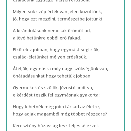
Milyen sok szép érték van jelen közöttünk,
jó, hogy ezt megélni, természetbe jöttünk!
A kirándulásunk nemcsak örömöt ad,
a jövő hetünkre ebből erő fakad.
Elkötelez jobban, hogy egymást segítsük,
család-életünket mélyen erősítsük.
Átéljük, egymásra mily nagy szükségünk van,
önátadásunkat hogy tehetjük jobban.
Gyermekek és szülők, Jézustól indítva,
e kérdést teszik fel egymásnak gyakorta:
Hogy lehetnék még jobb társad az életre,
hogy adjak magamból még többet részedre?
Keresztény házasság lesz teljessé ezzel,