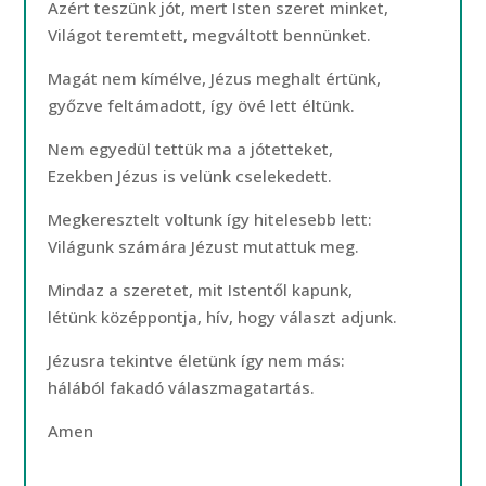
Azért teszünk jót, mert Isten szeret minket,
Világot teremtett, megváltott bennünket.
Magát nem kímélve, Jézus meghalt értünk,
győzve feltámadott, így övé lett éltünk.
Nem egyedül tettük ma a jótetteket,
Ezekben Jézus is velünk cselekedett.
Megkeresztelt voltunk így hitelesebb lett:
Világunk számára Jézust mutattuk meg.
Mindaz a szeretet, mit Istentől kapunk,
létünk középpontja, hív, hogy választ adjunk.
Jézusra tekintve életünk így nem más:
hálából fakadó válaszmagatartás.
Amen