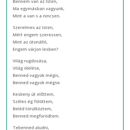
Bennem van az Isten,
Ma egymásban vagyunk,
Mint a van s a nincsen.
Szerelmes az Isten,
Mért engem szeressen,
Mint az útonálló,
Engem várjon lesben?
Világ rugdosása,
Világ ölelése,
Benned vagyok mégis,
Benned vagyok mégse.
Keskeny út előttem,
Széles ég fölöttem,
Beléd törülköztem,
Benned megfürödtem.
Tebenned aludni,