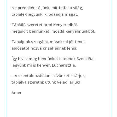
Ne prédaként éljünk, mit felfal a világ,
táplálék legyünk, ki odaadja magát.
Tápláló szeretet árad Kenyeredből,
megindít bennünket, mozdít kényelmünkből.
Tanuljunk szolgálni, másokkal jót tenni,
áldozatot hozva önzetlennek lenni.
Így hívsz meg bennünket Istennek Szent Fia,
legyünk mi is kenyér, Eucharisztia.
– A szentáldozásban szívünket kitárjuk,
táplálva szeretni: utunk Veled járjuk!
Amen