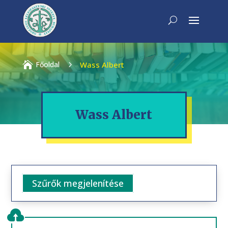

Főoldal
5
Wass Albert
Wass Albert
Szűrők megjelenítése