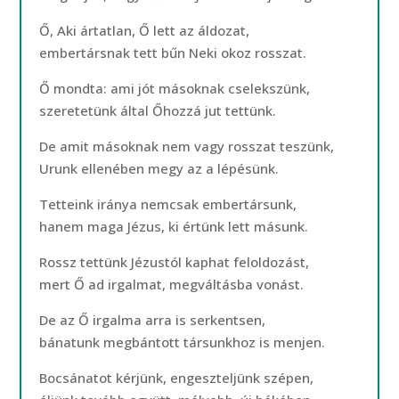
Ő, Aki ártatlan, Ő lett az áldozat,
embertársnak tett bűn Neki okoz rosszat.
Ő mondta: ami jót másoknak cselekszünk,
szeretetünk által Őhozzá jut tettünk.
De amit másoknak nem vagy rosszat teszünk,
Urunk ellenében megy az a lépésünk.
Tetteink iránya nemcsak embertársunk,
hanem maga Jézus, ki értünk lett másunk.
Rossz tettünk Jézustól kaphat feloldozást,
mert Ő ad irgalmat, megváltásba vonást.
De az Ő irgalma arra is serkentsen,
bánatunk megbántott társunkhoz is menjen.
Bocsánatot kérjünk, engeszteljünk szépen,