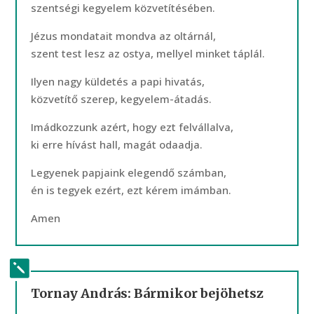
szentségi kegyelem közvetítésében.
Jézus mondatait mondva az oltárnál,
szent test lesz az ostya, mellyel minket táplál.
Ilyen nagy küldetés a papi hivatás,
közvetítő szerep, kegyelem-átadás.
Imádkozzunk azért, hogy ezt felvállalva,
ki erre hívást hall, magát odaadja.
Legyenek papjaink elegendő számban,
én is tegyek ezért, ezt kérem imámban.
Amen
Tornay András: Bármikor bejöhetsz