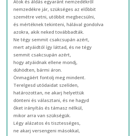
Átok és áldás egyaránt nemzedékről
nemzedékre jár, szükséges az előbbit
szemétre vetni, utóbbit megbecsülni,
és mértéknek tekinteni, hálával gondolva
azokra, akik neked továbbadták.
Ne tégy semmit csakcsupán azért,
mert atyáidtól így láttad, és ne tégy
semmit csakcsupán azért,
hogy atyáidnak ellene mondj,
dühödten, bármi áron.
Önmagáért fontolj meg mindent.
Terelgesd utódaidat szelíden,
határozottan, ne akarj helyettük
dönteni és választani, és ne hagyd
őket irányítás és támasz nélkül,
mikor arra van szükségük.
Légy alázatos és tisztességes,
ne akarj versengeni másokkal,