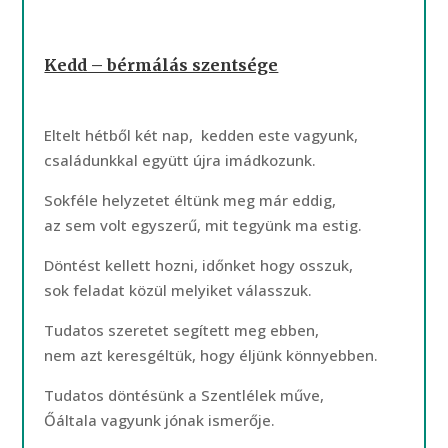
Kedd – bérmálás szentsége
Eltelt hétből két nap, kedden este vagyunk,
családunkkal együtt újra imádkozunk.
Sokféle helyzetet éltünk meg már eddig,
az sem volt egyszerű, mit tegyünk ma estig.
Döntést kellett hozni, időnket hogy osszuk,
sok feladat közül melyiket válasszuk.
Tudatos szeretet segített meg ebben,
nem azt keresgéltük, hogy éljünk könnyebben.
Tudatos döntésünk a Szentlélek műve,
Őáltala vagyunk jónak ismerője.