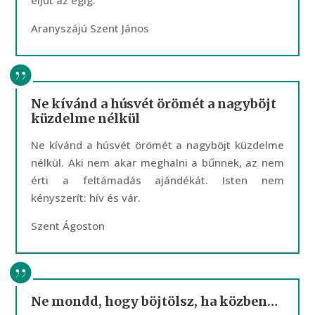
eljut az égig.
Aranyszájú Szent János
Ne kívánd a húsvét örömét a nagyböjt
küzdelme nélkül
Ne kívánd a húsvét örömét a nagyböjt küzdelme
nélkül. Aki nem akar meghalni a bűnnek, az nem
érti a feltámadás ajándékát. Isten nem
kényszerít: hív és vár.
Szent Ágoston
Ne mondd, hogy böjtölsz, ha közben…