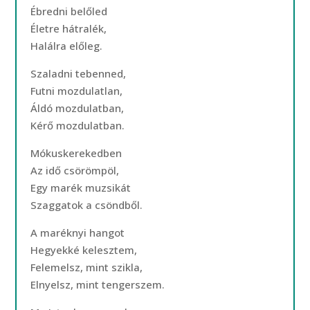
Ébredni belőled
Életre hátralék,
Halálra előleg.
Szaladni tebenned,
Futni mozdulatlan,
Áldó mozdulatban,
Kérő mozdulatban.
Mókuskerekedben
Az idő csörömpöl,
Egy marék muzsikát
Szaggatok a csöndből.
A maréknyi hangot
Hegyekké kelesztem,
Felemelsz, mint szikla,
Elnyelsz, mint tengerszem.