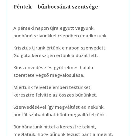
Péntek – bűnbocsánat szentsége
A pénteki napon újra együtt vagyunk,
bűnbánó szívünkkel csendben imádkozunk.
Krisztus Urunk értünk e napon szenvedett,
Golgota keresztjén értünk áldozat lett.
Kínszenvedése és gyötrelmes halála
szeretete végső megvalósulása.
Miértünk felvette emberi testünket,
keresztre felvitte az összes bűnünket.
Szenvedésével így megváltást ad nekünk,
bűntől szabadulhat bűnt megvalló lelkünk.
Bűnbánatunk hittel a keresztre tekint,
meglátjuk, hogy bűnünk Jézust bántja megint.