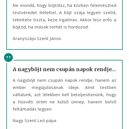
Ne mondd, hogy böjtölsz, ha közben felemészted
testvéredet ítélettel. A böjt szája legyen szelíd,
tekintete tiszta, keze irgalmas. Akkor lesz erős a
böjtöd, ha mások terhét is hordozod.
Aranyszájú Szent János
A nagyböjt nem csupán napok rendje…
A nagyböjt nem csupán napok rendje, hanem az
ember megújulásának ideje. Amit testben
vállalunk, azt lélekben kell beteljesítenünk, hogy
a húsvéti öröm ne külső ünnep, hanem belső
feltámadás legyen.
Nagy Szent Leó pápa