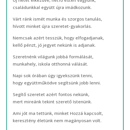
Új hetet elkezdve, hétfő estén vagyunk,
családunkkal együtt újra imádkozunk.
Várt ránk ismét munka és szorgos tanulás,
hívott minket újra szeretet-gyakorlás.
Nemcsak azért tesszük, hogy elfogadjanak,
kellő pénzt, jó jegyet nekünk is adjanak.
Szeretnénk világunk jobbá formálását,
munkahely, iskola otthonná válását.
Napi sok órában úgy igyekszünk tenni,
hogy együttműködve segítsünk jobb lenni.
Segítő szeretet azért fontos nekünk,
mert mireánk tekint szerető Istenünk.
Ami jót ma tettünk, minket Hozzá kapcsolt,
keresztény életünk nem magányosan volt.