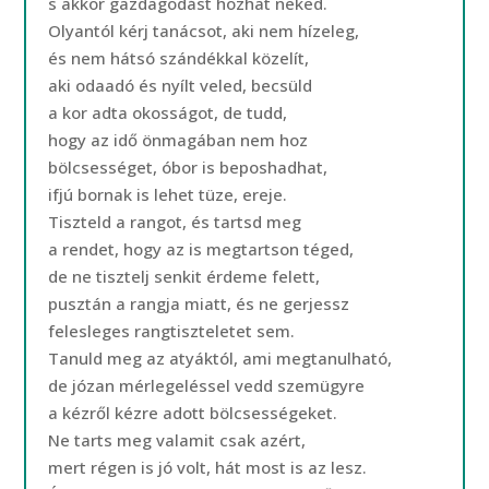
s akkor gazdagodást hozhat neked.
Olyantól kérj tanácsot, aki nem hízeleg,
és nem hátsó szándékkal közelít,
aki odaadó és nyílt veled, becsüld
a kor adta okosságot, de tudd,
hogy az idő önmagában nem hoz
bölcsességet, óbor is beposhadhat,
ifjú bornak is lehet tüze, ereje.
Tiszteld a rangot, és tartsd meg
a rendet, hogy az is megtartson téged,
de ne tisztelj senkit érdeme felett,
pusztán a rangja miatt, és ne gerjessz
felesleges rangtiszteletet sem.
Tanuld meg az atyáktól, ami megtanulható,
de józan mérlegeléssel vedd szemügyre
a kézről kézre adott bölcsességeket.
Ne tarts meg valamit csak azért,
mert régen is jó volt, hát most is az lesz.