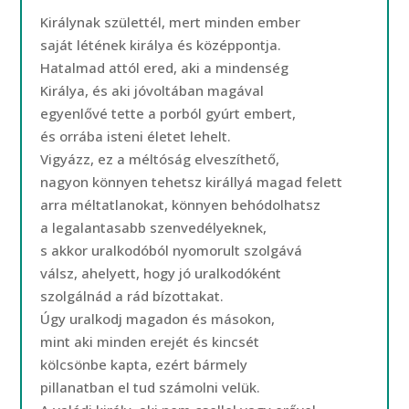
Királynak születtél, mert minden ember
saját létének királya és középpontja.
Hatalmad attól ered, aki a mindenség
Királya, és aki jóvoltában magával
egyenlővé tette a porból gyúrt embert,
és orrába isteni életet lehelt.
Vigyázz, ez a méltóság elveszíthető,
nagyon könnyen tehetsz királlyá magad felett
arra méltatlanokat, könnyen behódolhatsz
a legalantasabb szenvedélyeknek,
s akkor uralkodóból nyomorult szolgává
válsz, ahelyett, hogy jó uralkodóként
szolgálnád a rád bízottakat.
Úgy uralkodj magadon és másokon,
mint aki minden erejét és kincsét
kölcsönbe kapta, ezért bármely
pillanatban el tud számolni velük.