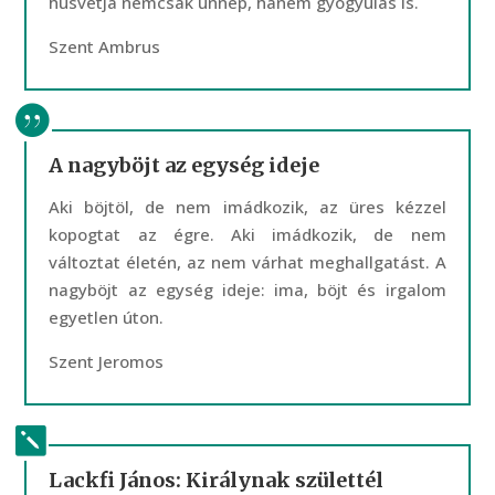
húsvétja nemcsak ünnep, hanem gyógyulás is.
Szent Ambrus
A nagyböjt az egység ideje
Aki böjtöl, de nem imádkozik, az üres kézzel
kopogtat az égre. Aki imádkozik, de nem
változtat életén, az nem várhat meghallgatást. A
nagyböjt az egység ideje: ima, böjt és irgalom
egyetlen úton.
Szent Jeromos
Lackfi János: Királynak születtél