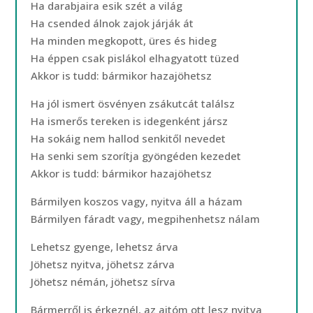
Ha darabjaira esik szét a világ
Ha csended álnok zajok járják át
Ha minden megkopott, üres és hideg
Ha éppen csak pislákol elhagyatott tüzed
Akkor is tudd: bármikor hazajöhetsz
Ha jól ismert ösvényen zsákutcát találsz
Ha ismerős tereken is idegenként jársz
Ha sokáig nem hallod senkitől nevedet
Ha senki sem szorítja gyöngéden kezedet
Akkor is tudd: bármikor hazajöhetsz
Bármilyen koszos vagy, nyitva áll a házam
Bármilyen fáradt vagy, megpihenhetsz nálam
Lehetsz gyenge, lehetsz árva
Jöhetsz nyitva, jöhetsz zárva
Jöhetsz némán, jöhetsz sírva
Bármerről is érkeznél, az ajtóm ott lesz nyitva