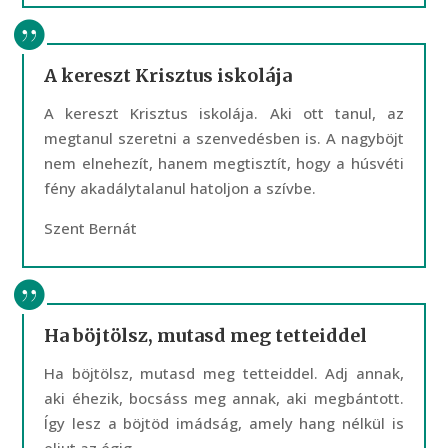
A kereszt Krisztus iskolája
A kereszt Krisztus iskolája. Aki ott tanul, az
megtanul szeretni a szenvedésben is. A nagyböjt
nem elnehezít, hanem megtisztít, hogy a húsvéti
fény akadálytalanul hatoljon a szívbe.
Szent Bernát
Ha böjtölsz, mutasd meg tetteiddel
Ha böjtölsz, mutasd meg tetteiddel. Adj annak,
aki éhezik, bocsáss meg annak, aki megbántott.
Így lesz a böjtöd imádság, amely hang nélkül is