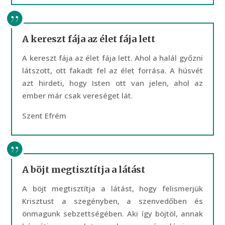
A kereszt fája az élet fája lett
A kereszt fája az élet fája lett. Ahol a halál győzni
látszott, ott fakadt fel az élet forrása. A húsvét
azt hirdeti, hogy Isten ott van jelen, ahol az
ember már csak vereséget lát.
Szent Efrém
A böjt megtisztítja a látást
A böjt megtisztítja a látást, hogy felismerjük
Krisztust a szegényben, a szenvedőben és
önmagunk sebzettségében. Aki így böjtöl, annak