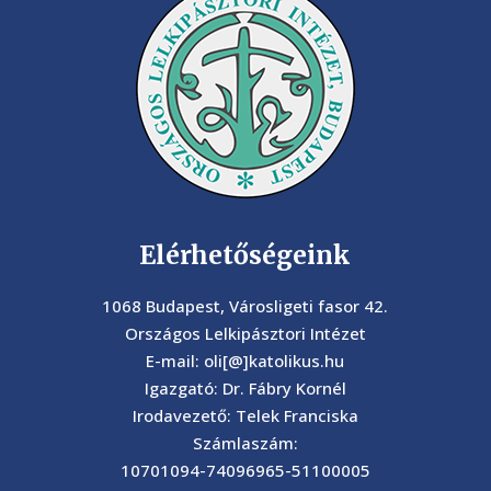
Elérhetőségeink
1068 Budapest, Városligeti fasor 42.
Országos Lelkipásztori Intézet
E-mail: oli[@]katolikus.hu
Igazgató: Dr. Fábry Kornél
Irodavezető: Telek Franciska
Számlaszám:
10701094-74096965-51100005