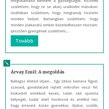
megtalálhasd Bennem a gazdagságot. Kicsinek
születtem, hogy te se akarj uralkodni másokon.
Istállóban születtem, hogy megtanulj tisztelni
minden helyet. Barlangban születtem, hogy
minden jóakaratú ember közeledhessen Hozzám.
Ijesztően gyengének születtem,...
Tovább
Árvay Emil: A megoldás
Ballagsz életed útjain… Egy titkos kamera figyel,
szavaid, gondolataid rejtett mikrofon veszi fel.
Kiskorból emléked kevés; talán rád nyomta
bélyegét, tudat alatt hordozod és anélkül tán,
hogy értenéd. Aztán gyerekkor, ifjúkor, szülők,