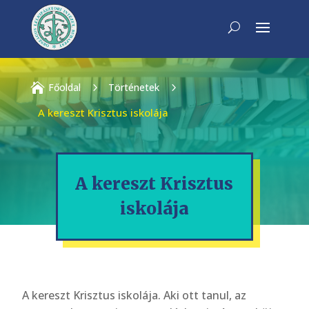

Főoldal
5
Történetek
5
A kereszt Krisztus iskolája
A kereszt Krisztus
iskolája
A kereszt Krisztus iskolája. Aki ott tanul, az