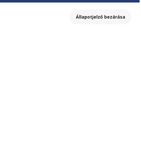
Állapotjelző bezárása