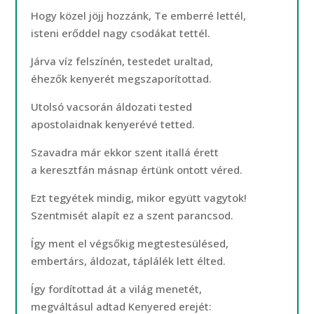
Hogy közel jöjj hozzánk, Te emberré lettél,
isteni erőddel nagy csodákat tettél.
Járva víz felszínén, testedet uraltad,
éhezők kenyerét megszaporítottad.
Utolsó vacsorán áldozati tested
apostolaidnak kenyerévé tetted.
Szavadra már ekkor szent itallá érett
a keresztfán másnap értünk ontott véred.
Ezt tegyétek mindig, mikor együtt vagytok!
Szentmisét alapít ez a szent parancsod.
Így ment el végsőkig megtestesülésed,
embertárs, áldozat, táplálék lett élted.
Így fordítottad át a világ menetét,
megváltásul adtad Kenyered erejét: