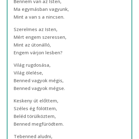
Bennem van az Isten,
Ma egymásban vagyunk,
Mint a van s a nincsen.
Szerelmes az Isten,
Mért engem szeressen,
Mint az útonálló,
Engem várjon lesben?
Világ rugdosása,
Világ ölelése,
Benned vagyok mégis,
Benned vagyok mégse.
Keskeny út előttem,
Széles ég fölöttem,
Beléd törülköztem,
Benned megfürödtem.
Tebenned aludni,