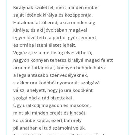
Királynak születtél, mert minden ember
saját létének királya és középpontja.
Hatalmad attól ered, aki a mindenség
Királya, és aki jóvoltában magával
egyenlővé tette a porból gyúrt embert,
és orrába isteni életet lehelt.
Vigyázz, ez a méltóság elveszíthető,
nagyon könnyen tehetsz királlyá magad felett
arra méltatlanokat, könnyen behódolhatsz
a legalantasabb szenvedélyeknek,
s akkor uralkodóból nyomorult szolgává
válsz, ahelyett, hogy jó uralkodóként
szolgálnád a rád bízottakat.
Úgy uralkodj magadon és másokon,
mint aki minden erejét és kincsét
kölcsönbe kapta, ezért bármely
pillanatban el tud számolni velük.