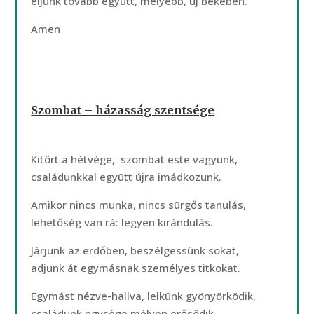
éljünk tovább együtt, mélyebb, új békében.
Amen
Szombat – házasság szentsége
Kitört a hétvége, szombat este vagyunk,
családunkkal együtt újra imádkozunk.
Amikor nincs munka, nincs sürgős tanulás,
lehetőség van rá: legyen kirándulás.
Járjunk az erdőben, beszélgessünk sokat,
adjunk át egymásnak személyes titkokat.
Egymást nézve-hallva, lelkünk gyönyörködik,
családunk egysége mélyen erősödik.