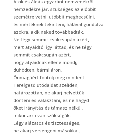
Átok és áldás egyaránt nemzedékről
nemzedékre jár, szükséges az előbbit
szemétre vetni, utóbbit megbecsülni,
és mértéknek tekinteni, hálával gondolva
azokra, akik neked továbbadták.
Ne tégy semmit csakcsupán azért,
mert atyáidtól így láttad, és ne tégy
semmit csakcsupán azért,
hogy atyáidnak ellene mondj,
dühödten, bármi áron.
Önmagáért fontolj meg mindent.
Terelgesd utódaidat szelíden,
határozottan, ne akarj helyettük
dönteni és választani, és ne hagyd
őket irányítás és támasz nélkül,
mikor arra van szükségük.
Légy alázatos és tisztességes,
ne akarj versengeni másokkal,