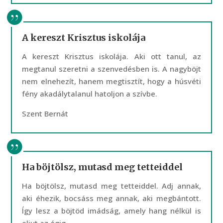
A kereszt Krisztus iskolája
A kereszt Krisztus iskolája. Aki ott tanul, az
megtanul szeretni a szenvedésben is. A nagyböjt
nem elnehezít, hanem megtisztít, hogy a húsvéti
fény akadálytalanul hatoljon a szívbe.
Szent Bernát
Ha böjtölsz, mutasd meg tetteiddel
Ha böjtölsz, mutasd meg tetteiddel. Adj annak,
aki éhezik, bocsáss meg annak, aki megbántott.
Így lesz a böjtöd imádság, amely hang nélkül is