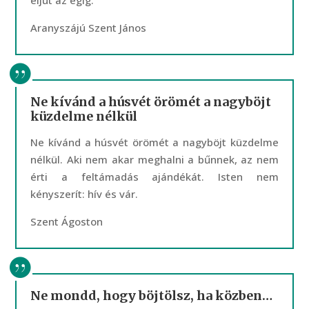
eljut az égig.
Aranyszájú Szent János
Ne kívánd a húsvét örömét a nagyböjt
küzdelme nélkül
Ne kívánd a húsvét örömét a nagyböjt küzdelme
nélkül. Aki nem akar meghalni a bűnnek, az nem
érti a feltámadás ajándékát. Isten nem
kényszerít: hív és vár.
Szent Ágoston
Ne mondd, hogy böjtölsz, ha közben…