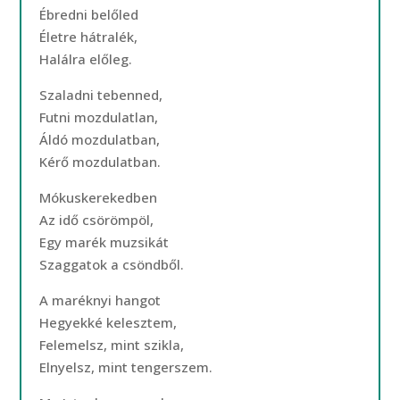
Ébredni belőled
Életre hátralék,
Halálra előleg.
Szaladni tebenned,
Futni mozdulatlan,
Áldó mozdulatban,
Kérő mozdulatban.
Mókuskerekedben
Az idő csörömpöl,
Egy marék muzsikát
Szaggatok a csöndből.
A maréknyi hangot
Hegyekké kelesztem,
Felemelsz, mint szikla,
Elnyelsz, mint tengerszem.