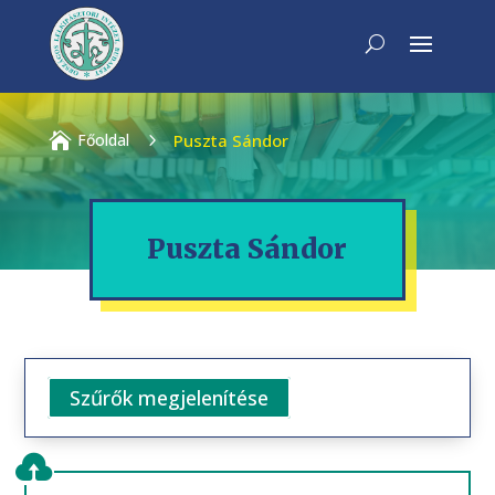

Főoldal
5
Puszta Sándor
Puszta Sándor
Szűrők megjelenítése