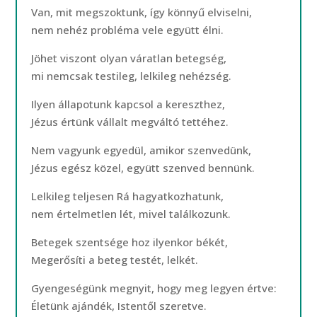
Van, mit megszoktunk, így könnyű elviselni,
nem nehéz probléma vele együtt élni.
Jöhet viszont olyan váratlan betegség,
mi nemcsak testileg, lelkileg nehézség.
Ilyen állapotunk kapcsol a kereszthez,
Jézus értünk vállalt megváltó tettéhez.
Nem vagyunk egyedül, amikor szenvedünk,
Jézus egész közel, együtt szenved bennünk.
Lelkileg teljesen Rá hagyatkozhatunk,
nem értelmetlen lét, mivel találkozunk.
Betegek szentsége hoz ilyenkor békét,
Megerősíti a beteg testét, lelkét.
Gyengeségünk megnyit, hogy meg legyen értve:
Életünk ajándék, Istentől szeretve.