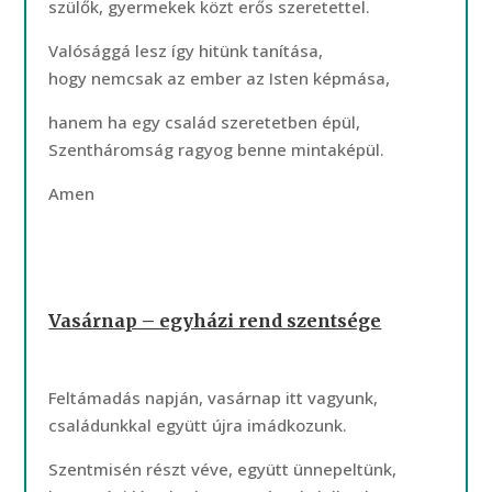
szülők, gyermekek közt erős szeretettel.
Valósággá lesz így hitünk tanítása,
hogy nemcsak az ember az Isten képmása,
hanem ha egy család szeretetben épül,
Szentháromság ragyog benne mintaképül.
Amen
Vasárnap – egyházi rend szentsége
Feltámadás napján, vasárnap itt vagyunk,
családunkkal együtt újra imádkozunk.
Szentmisén részt véve, együtt ünnepeltünk,