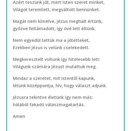
Azért teszünk jót, mert Isten szeret minket,
Világot teremtett, megváltott bennünket.
Magát nem kímélve, Jézus meghalt értünk,
győzve feltámadott, így övé lett éltünk.
Nem egyedül tettük ma a jótetteket,
Ezekben Jézus is velünk cselekedett.
Megkeresztelt voltunk így hitelesebb lett:
Világunk számára Jézust mutattuk meg.
Mindaz a szeretet, mit Istentől kapunk,
létünk középpontja, hív, hogy választ adjunk.
Jézusra tekintve életünk így nem más:
hálából fakadó válaszmagatartás.
Amen