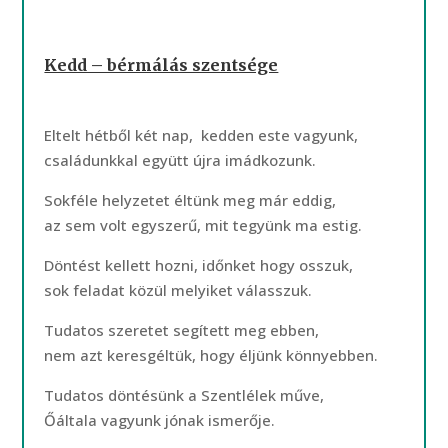
Kedd – bérmálás szentsége
Eltelt hétből két nap, kedden este vagyunk,
családunkkal együtt újra imádkozunk.
Sokféle helyzetet éltünk meg már eddig,
az sem volt egyszerű, mit tegyünk ma estig.
Döntést kellett hozni, időnket hogy osszuk,
sok feladat közül melyiket válasszuk.
Tudatos szeretet segített meg ebben,
nem azt keresgéltük, hogy éljünk könnyebben.
Tudatos döntésünk a Szentlélek műve,
Őáltala vagyunk jónak ismerője.