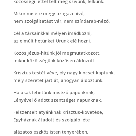
közösségi léttel telt meg szívünk, lelkünk.
Mikor misére megy az igazi hívő,
nem szolgáltatást vár, nem színdarab-néző.
Cél a társainkkal mélyen imádkozni,
az elmúlt hetünket Urunk elé hozni.
Közös Jézus-hitünk jól megmutatkozott,
mikor közösségünk közösen áldozott.
Krisztus testét véve, oly nagy kincset kaptunk,
mély szeretet járt át, ahogyan áldoztunk.
Hálásak lehetünk miséző papunknak,
Lényével ő adott szentséget napunknak.
Felszentelt atyánknak Krisztus-követése,
Egyháznak átadott és szolgáló léte
alázatos eszköz Isten tenyerében,