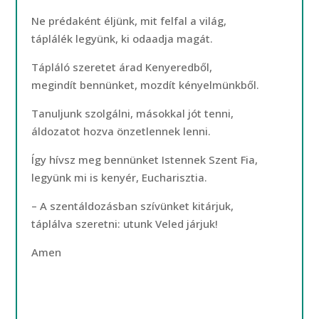
Ne prédaként éljünk, mit felfal a világ,
táplálék legyünk, ki odaadja magát.
Tápláló szeretet árad Kenyeredből,
megindít bennünket, mozdít kényelmünkből.
Tanuljunk szolgálni, másokkal jót tenni,
áldozatot hozva önzetlennek lenni.
Így hívsz meg bennünket Istennek Szent Fia,
legyünk mi is kenyér, Eucharisztia.
– A szentáldozásban szívünket kitárjuk,
táplálva szeretni: utunk Veled járjuk!
Amen