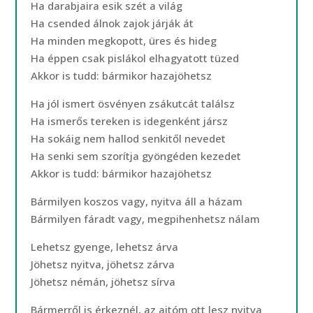
Ha darabjaira esik szét a világ
Ha csended álnok zajok járják át
Ha minden megkopott, üres és hideg
Ha éppen csak pislákol elhagyatott tüzed
Akkor is tudd: bármikor hazajöhetsz
Ha jól ismert ösvényen zsákutcát találsz
Ha ismerős tereken is idegenként jársz
Ha sokáig nem hallod senkitől nevedet
Ha senki sem szorítja gyöngéden kezedet
Akkor is tudd: bármikor hazajöhetsz
Bármilyen koszos vagy, nyitva áll a házam
Bármilyen fáradt vagy, megpihenhetsz nálam
Lehetsz gyenge, lehetsz árva
Jöhetsz nyitva, jöhetsz zárva
Jöhetsz némán, jöhetsz sírva
Bármerről is érkeznél, az ajtóm ott lesz nyitva