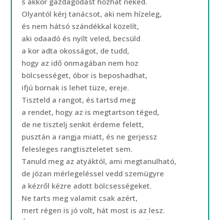
s akkor gazdagodást hozhat neked.
Olyantól kérj tanácsot, aki nem hízeleg,
és nem hátsó szándékkal közelít,
aki odaadó és nyílt veled, becsüld
a kor adta okosságot, de tudd,
hogy az idő önmagában nem hoz
bölcsességet, óbor is beposhadhat,
ifjú bornak is lehet tüze, ereje.
Tiszteld a rangot, és tartsd meg
a rendet, hogy az is megtartson téged,
de ne tisztelj senkit érdeme felett,
pusztán a rangja miatt, és ne gerjessz
felesleges rangtiszteletet sem.
Tanuld meg az atyáktól, ami megtanulható,
de józan mérlegeléssel vedd szemügyre
a kézről kézre adott bölcsességeket.
Ne tarts meg valamit csak azért,
mert régen is jó volt, hát most is az lesz.