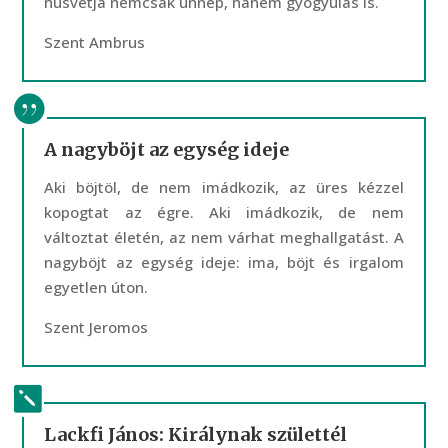
húsvétja nemcsak ünnep, hanem gyógyulás is.
Szent Ambrus
A nagyböjt az egység ideje
Aki böjtöl, de nem imádkozik, az üres kézzel
kopogtat az égre. Aki imádkozik, de nem
változtat életén, az nem várhat meghallgatást. A
nagyböjt az egység ideje: ima, böjt és irgalom
egyetlen úton.
Szent Jeromos
Lackfi János: Királynak születtél