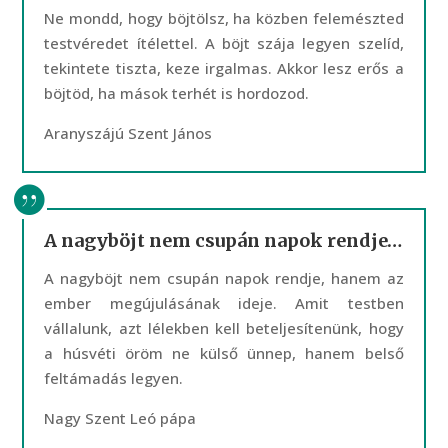
Ne mondd, hogy böjtölsz, ha közben felemészted
testvéredet ítélettel. A böjt szája legyen szelíd,
tekintete tiszta, keze irgalmas. Akkor lesz erős a
böjtöd, ha mások terhét is hordozod.
Aranyszájú Szent János
A nagyböjt nem csupán napok rendje…
A nagyböjt nem csupán napok rendje, hanem az
ember megújulásának ideje. Amit testben
vállalunk, azt lélekben kell beteljesítenünk, hogy
a húsvéti öröm ne külső ünnep, hanem belső
feltámadás legyen.
Nagy Szent Leó pápa