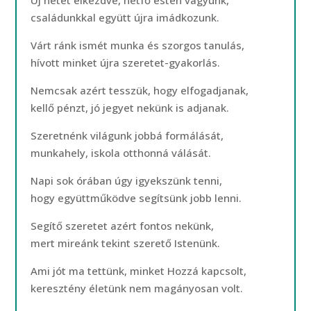
Új hetet elkezdve, hétfő estén vagyunk,
családunkkal együtt újra imádkozunk.
Várt ránk ismét munka és szorgos tanulás,
hívott minket újra szeretet-gyakorlás.
Nemcsak azért tesszük, hogy elfogadjanak,
kellő pénzt, jó jegyet nekünk is adjanak.
Szeretnénk világunk jobbá formálását,
munkahely, iskola otthonná válását.
Napi sok órában úgy igyekszünk tenni,
hogy együttműködve segítsünk jobb lenni.
Segítő szeretet azért fontos nekünk,
mert mireánk tekint szerető Istenünk.
Ami jót ma tettünk, minket Hozzá kapcsolt,
keresztény életünk nem magányosan volt.