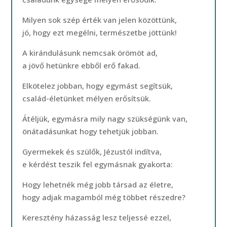
Milyen sok szép érték van jelen közöttünk,
jó, hogy ezt megélni, természetbe jöttünk!
A kirándulásunk nemcsak örömöt ad,
a jövő hetünkre ebből erő fakad.
Elkötelez jobban, hogy egymást segítsük,
család-életünket mélyen erősítsük.
Átéljük, egymásra mily nagy szükségünk van,
önátadásunkat hogy tehetjük jobban.
Gyermekek és szülők, Jézustól indítva,
e kérdést teszik fel egymásnak gyakorta:
Hogy lehetnék még jobb társad az életre,
hogy adjak magamból még többet részedre?
Keresztény házasság lesz teljessé ezzel,