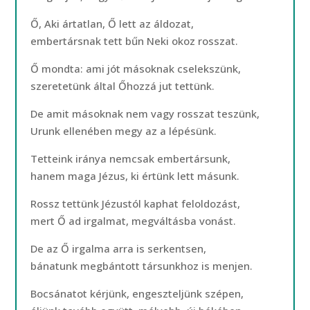
Ő, Aki ártatlan, Ő lett az áldozat,
embertársnak tett bűn Neki okoz rosszat.
Ő mondta: ami jót másoknak cselekszünk,
szeretetünk által Őhozzá jut tettünk.
De amit másoknak nem vagy rosszat teszünk,
Urunk ellenében megy az a lépésünk.
Tetteink iránya nemcsak embertársunk,
hanem maga Jézus, ki értünk lett másunk.
Rossz tettünk Jézustól kaphat feloldozást,
mert Ő ad irgalmat, megváltásba vonást.
De az Ő irgalma arra is serkentsen,
bánatunk megbántott társunkhoz is menjen.
Bocsánatot kérjünk, engeszteljünk szépen,