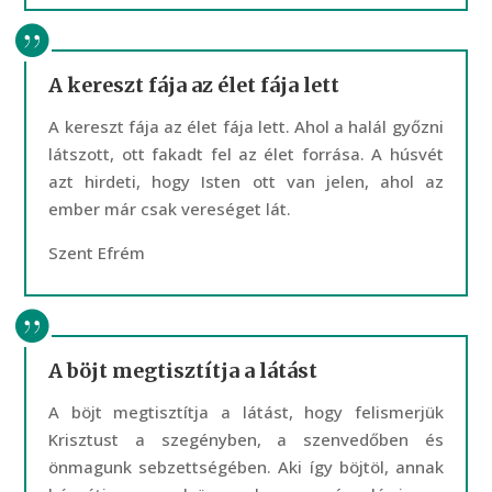
A kereszt fája az élet fája lett
A kereszt fája az élet fája lett. Ahol a halál győzni
látszott, ott fakadt fel az élet forrása. A húsvét
azt hirdeti, hogy Isten ott van jelen, ahol az
ember már csak vereséget lát.
Szent Efrém
A böjt megtisztítja a látást
A böjt megtisztítja a látást, hogy felismerjük
Krisztust a szegényben, a szenvedőben és
önmagunk sebzettségében. Aki így böjtöl, annak