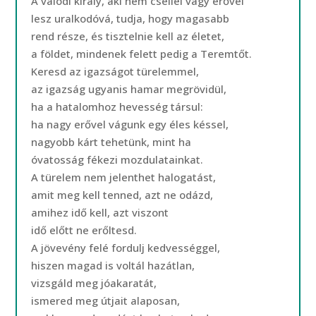
A valódi király, aki nem csellel vagy erővel
lesz uralkodóvá, tudja, hogy magasabb
rend része, és tisztelnie kell az életet,
a földet, mindenek felett pedig a Teremtőt.
Keresd az igazságot türelemmel,
az igazság ugyanis hamar megrövidül,
ha a hatalomhoz hevesség társul:
ha nagy erővel vágunk egy éles késsel,
nagyobb kárt tehetünk, mint ha
óvatosság fékezi mozdulatainkat.
A türelem nem jelenthet halogatást,
amit meg kell tenned, azt ne odázd,
amihez idő kell, azt viszont
idő előtt ne erőltesd.
A jövevény felé fordulj kedvességgel,
hiszen magad is voltál hazátlan,
vizsgáld meg jóakaratát,
ismered meg útjait alaposan,