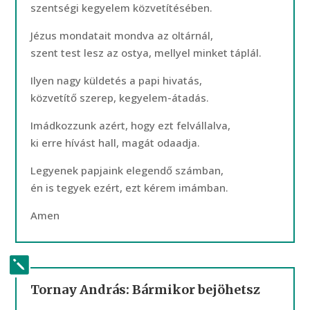
szentségi kegyelem közvetítésében.
Jézus mondatait mondva az oltárnál,
szent test lesz az ostya, mellyel minket táplál.
Ilyen nagy küldetés a papi hivatás,
közvetítő szerep, kegyelem-átadás.
Imádkozzunk azért, hogy ezt felvállalva,
ki erre hívást hall, magát odaadja.
Legyenek papjaink elegendő számban,
én is tegyek ezért, ezt kérem imámban.
Amen
Tornay András: Bármikor bejöhetsz