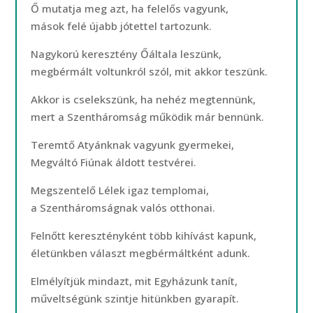
Ő mutatja meg azt, ha felelős vagyunk,
mások felé újabb jótettel tartozunk.
Nagykorú keresztény Őáltala leszünk,
megbérmált voltunkról szól, mit akkor teszünk.
Akkor is cselekszünk, ha nehéz megtennünk,
mert a Szentháromság működik már bennünk.
Teremtő Atyánknak vagyunk gyermekei,
Megváltó Fiúnak áldott testvérei.
Megszentelő Lélek igaz templomai,
a Szentháromságnak valós otthonai.
Felnőtt keresztényként több kihívást kapunk,
életünkben választ megbérmáltként adunk.
Elmélyítjük mindazt, mit Egyházunk tanít,
műveltségünk szintje hitünkben gyarapít.