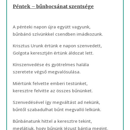
Péntek – bűnbocsánat szentsége
A pénteki napon újra együtt vagyunk,
bűnbánó szívünkkel csendben imádkozunk.
Krisztus Urunk értünk e napon szenvedett,
Golgota keresztjén értünk áldozat lett.
Kínszenvedése és gyötrelmes halála
szeretete végső megvalósulása.
Miértünk felvette emberi testünket,
keresztre felvitte az összes bűnünket.
Szenvedésével így megváltást ad nekünk,
bűntől szabadulhat bűnt megvalló lelkünk.
Bűnbánatunk hittel a keresztre tekint,
meglátjuk, hogy bűnünk Jézust bántja megint.