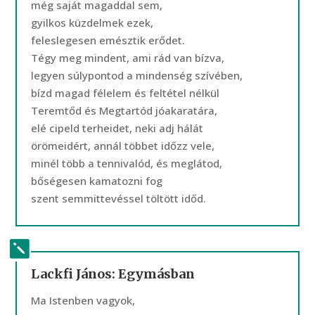
még saját magaddal sem,
gyilkos küzdelmek ezek,
feleslegesen emésztik erődet.
Tégy meg mindent, ami rád van bízva,
legyen súlypontod a mindenség szívében,
bízd magad félelem és feltétel nélkül
Teremtőd és Megtartód jóakaratára,
elé cipeld terheidet, neki adj hálát
örömeidért, annál többet időzz vele,
minél több a tennivalód, és meglátod,
bőségesen kamatozni fog
szent semmittevéssel töltött időd.
Lackfi János: Egymásban
Ma Istenben vagyok,