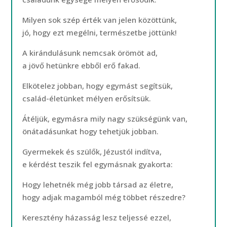
Milyen sok szép érték van jelen közöttünk,
jó, hogy ezt megélni, természetbe jöttünk!
A kirándulásunk nemcsak örömöt ad,
a jövő hetünkre ebből erő fakad.
Elkötelez jobban, hogy egymást segítsük,
család-életünket mélyen erősítsük.
Átéljük, egymásra mily nagy szükségünk van,
önátadásunkat hogy tehetjük jobban.
Gyermekek és szülők, Jézustól indítva,
e kérdést teszik fel egymásnak gyakorta:
Hogy lehetnék még jobb társad az életre,
hogy adjak magamból még többet részedre?
Keresztény házasság lesz teljessé ezzel,