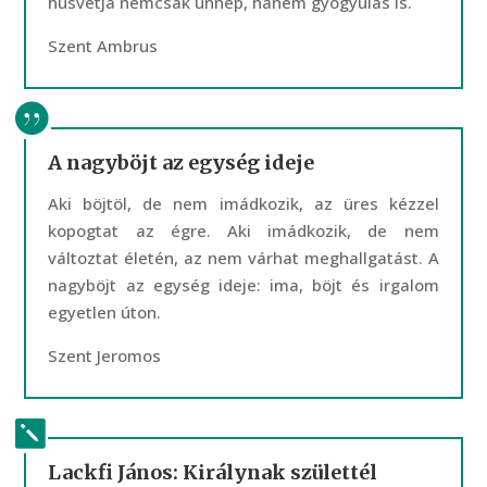
húsvétja nemcsak ünnep, hanem gyógyulás is.
Szent Ambrus
A nagyböjt az egység ideje
Aki böjtöl, de nem imádkozik, az üres kézzel
kopogtat az égre. Aki imádkozik, de nem
változtat életén, az nem várhat meghallgatást. A
nagyböjt az egység ideje: ima, böjt és irgalom
egyetlen úton.
Szent Jeromos
Lackfi János: Királynak születtél