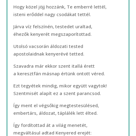
Hogy közel jöjj hozzánk, Te emberré lettél,
isteni erőddel nagy csodákat tettél.
Járva víz felszínén, testedet uraltad,
éhezők kenyerét megszaporítottad.
Utolsó vacsorán áldozati tested
apostolaidnak kenyerévé tetted.
Szavadra már ekkor szent itallá érett
a keresztfán másnap értünk ontott véred.
Ezt tegyétek mindig, mikor együtt vagytok!
Szentmisét alapít ez a szent parancsod.
Így ment el végsőkig megtestesülésed,
embertárs, áldozat, táplálék lett élted.
Így fordítottad át a világ menetét,
megváltásul adtad Kenyered erejét: