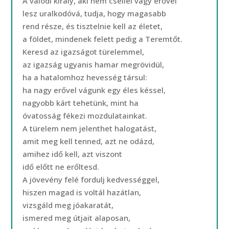
A valódi király, aki nem csellel vagy erővel
lesz uralkodóvá, tudja, hogy magasabb
rend része, és tisztelnie kell az életet,
a földet, mindenek felett pedig a Teremtőt.
Keresd az igazságot türelemmel,
az igazság ugyanis hamar megrövidül,
ha a hatalomhoz hevesség társul:
ha nagy erővel vágunk egy éles késsel,
nagyobb kárt tehetünk, mint ha
óvatosság fékezi mozdulatainkat.
A türelem nem jelenthet halogatást,
amit meg kell tenned, azt ne odázd,
amihez idő kell, azt viszont
idő előtt ne erőltesd.
A jövevény felé fordulj kedvességgel,
hiszen magad is voltál hazátlan,
vizsgáld meg jóakaratát,
ismered meg útjait alaposan,