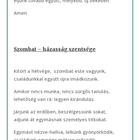
éljünk tovább együtt, mélyebb, új békében.
Amen
Szombat – házasság szentsége
Kitört a hétvége, szombat este vagyunk,
családunkkal együtt újra imádkozunk.
Amikor nincs munka, nincs sürgős tanulás,
lehetőség van rá: legyen kirándulás.
Járjunk az erdőben, beszélgessünk sokat,
adjunk át egymásnak személyes titkokat.
Egymást nézve-hallva, lelkünk gyönyörködik,
családunk egysége mélyen erősödik.