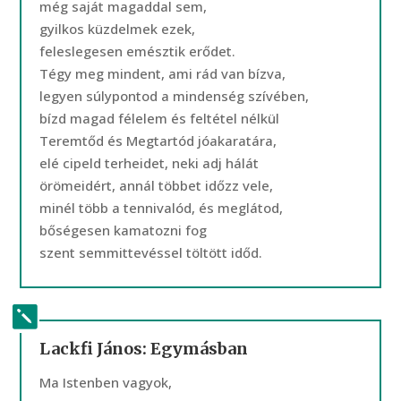
még saját magaddal sem,
gyilkos küzdelmek ezek,
feleslegesen emésztik erődet.
Tégy meg mindent, ami rád van bízva,
legyen súlypontod a mindenség szívében,
bízd magad félelem és feltétel nélkül
Teremtőd és Megtartód jóakaratára,
elé cipeld terheidet, neki adj hálát
örömeidért, annál többet időzz vele,
minél több a tennivalód, és meglátod,
bőségesen kamatozni fog
szent semmittevéssel töltött időd.
Lackfi János: Egymásban
Ma Istenben vagyok,