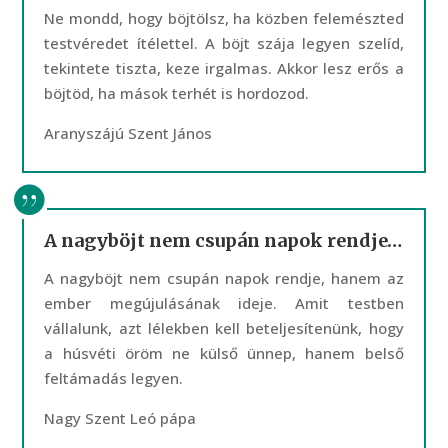
Ne mondd, hogy böjtölsz, ha közben felemészted
testvéredet ítélettel. A böjt szája legyen szelíd,
tekintete tiszta, keze irgalmas. Akkor lesz erős a
böjtöd, ha mások terhét is hordozod.
Aranyszájú Szent János
A nagyböjt nem csupán napok rendje…
A nagyböjt nem csupán napok rendje, hanem az
ember megújulásának ideje. Amit testben
vállalunk, azt lélekben kell beteljesítenünk, hogy
a húsvéti öröm ne külső ünnep, hanem belső
feltámadás legyen.
Nagy Szent Leó pápa