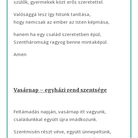
szülők, gyermekek közt erős szeretettel.
Valósággá lesz így hitünk tanítása,
hogy nemcsak az ember az Isten képmása,
hanem ha egy család szeretetben épül,
Szentháromság ragyog benne mintaképül.
Amen
Vasárnap – egyházi rend szentsége
Feltámadás napján, vasárnap itt vagyunk,
családunkkal együtt újra imádkozunk.
Szentmisén részt véve, együtt ünnepeltünk,