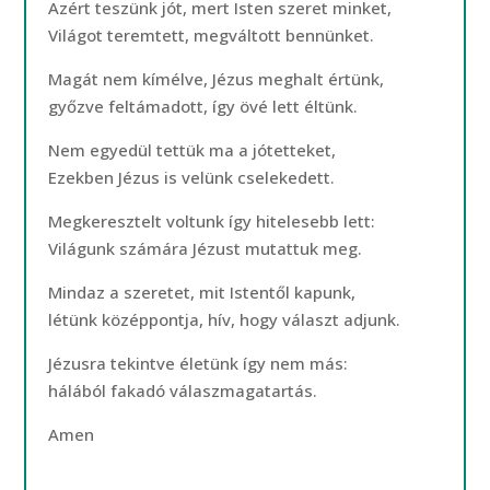
Azért teszünk jót, mert Isten szeret minket,
Világot teremtett, megváltott bennünket.
Magát nem kímélve, Jézus meghalt értünk,
győzve feltámadott, így övé lett éltünk.
Nem egyedül tettük ma a jótetteket,
Ezekben Jézus is velünk cselekedett.
Megkeresztelt voltunk így hitelesebb lett:
Világunk számára Jézust mutattuk meg.
Mindaz a szeretet, mit Istentől kapunk,
létünk középpontja, hív, hogy választ adjunk.
Jézusra tekintve életünk így nem más:
hálából fakadó válaszmagatartás.
Amen