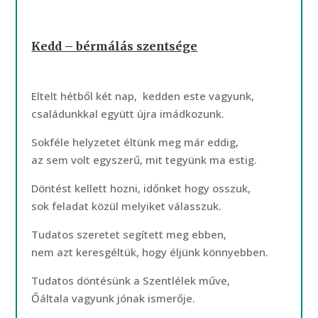
Kedd – bérmálás szentsége
Eltelt hétből két nap, kedden este vagyunk,
családunkkal együtt újra imádkozunk.
Sokféle helyzetet éltünk meg már eddig,
az sem volt egyszerű, mit tegyünk ma estig.
Döntést kellett hozni, időnket hogy osszuk,
sok feladat közül melyiket válasszuk.
Tudatos szeretet segített meg ebben,
nem azt keresgéltük, hogy éljünk könnyebben.
Tudatos döntésünk a Szentlélek műve,
Őáltala vagyunk jónak ismerője.