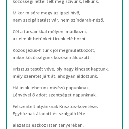
közösségi léttel telt meg szívünk, lelkünk.
Mikor misére megy az igazi hívő,
nem szolgáltatást vár, nem színdarab-néző.
Cél a társainkkal mélyen imádkozni,
az elmúlt hetünket Urunk elé hozni.
Közös Jézus-hitünk jól megmutatkozott,
mikor közösségünk közösen áldozott.
Krisztus testét véve, oly nagy kincset kaptunk,
mély szeretet járt át, ahogyan áldoztunk.
Hálásak lehetünk miséző papunknak,
Lényével ő adott szentséget napunknak.
Felszentelt atyánknak Krisztus-követése,
Egyháznak átadott és szolgáló léte
alázatos eszköz Isten tenyerében,