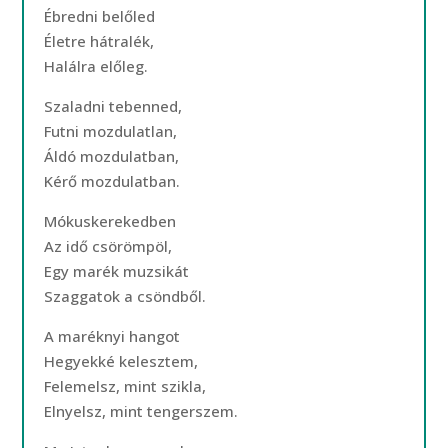
Ébredni belőled
Életre hátralék,
Halálra előleg.
Szaladni tebenned,
Futni mozdulatlan,
Áldó mozdulatban,
Kérő mozdulatban.
Mókuskerekedben
Az idő csörömpöl,
Egy marék muzsikát
Szaggatok a csöndből.
A maréknyi hangot
Hegyekké kelesztem,
Felemelsz, mint szikla,
Elnyelsz, mint tengerszem.