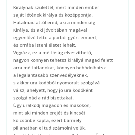
Királynak születtél, mert minden ember
saját létének királya és középpontja.
Hatalmad attól ered, aki a mindenség
Királya, és aki jóvoltában magával
egyenlővé tette a porból gyúrt embert,
és orrába isteni életet lehelt.
Vigyázz, ez a méltóság elveszíthető,
nagyon könnyen tehetsz királlyá magad felett
arra méltatlanokat, könnyen behódolhatsz
a legalantasabb szenvedélyeknek,
s akkor uralkodóból nyomorult szolgává
válsz, ahelyett, hogy jó uralkodóként
szolgálnád a rád bízottakat.
Úgy uralkodj magadon és másokon,
mint aki minden erejét és kincsét
kölcsönbe kapta, ezért bármely
pillanatban el tud számolni velük.