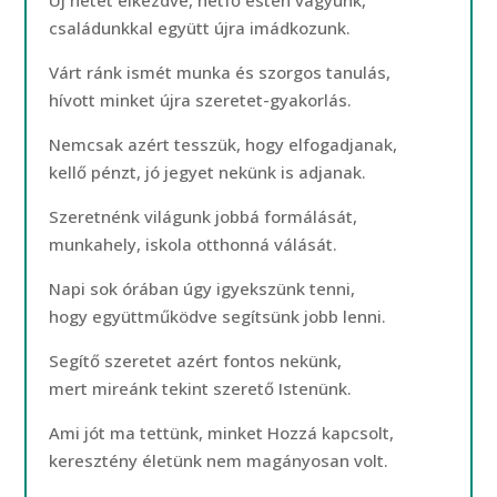
Új hetet elkezdve, hétfő estén vagyunk,
családunkkal együtt újra imádkozunk.
Várt ránk ismét munka és szorgos tanulás,
hívott minket újra szeretet-gyakorlás.
Nemcsak azért tesszük, hogy elfogadjanak,
kellő pénzt, jó jegyet nekünk is adjanak.
Szeretnénk világunk jobbá formálását,
munkahely, iskola otthonná válását.
Napi sok órában úgy igyekszünk tenni,
hogy együttműködve segítsünk jobb lenni.
Segítő szeretet azért fontos nekünk,
mert mireánk tekint szerető Istenünk.
Ami jót ma tettünk, minket Hozzá kapcsolt,
keresztény életünk nem magányosan volt.