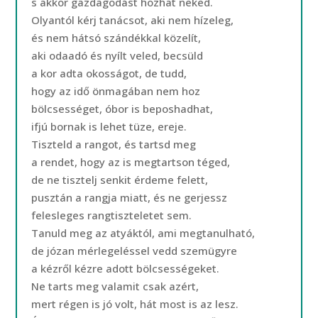
s akkor gazdagodást hozhat neked.
Olyantól kérj tanácsot, aki nem hízeleg,
és nem hátsó szándékkal közelít,
aki odaadó és nyílt veled, becsüld
a kor adta okosságot, de tudd,
hogy az idő önmagában nem hoz
bölcsességet, óbor is beposhadhat,
ifjú bornak is lehet tüze, ereje.
Tiszteld a rangot, és tartsd meg
a rendet, hogy az is megtartson téged,
de ne tisztelj senkit érdeme felett,
pusztán a rangja miatt, és ne gerjessz
felesleges rangtiszteletet sem.
Tanuld meg az atyáktól, ami megtanulható,
de józan mérlegeléssel vedd szemügyre
a kézről kézre adott bölcsességeket.
Ne tarts meg valamit csak azért,
mert régen is jó volt, hát most is az lesz.