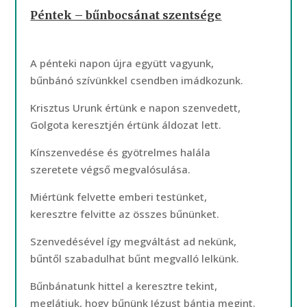
Péntek – bűnbocsánat szentsége
A pénteki napon újra együtt vagyunk,
bűnbánó szívünkkel csendben imádkozunk.
Krisztus Urunk értünk e napon szenvedett,
Golgota keresztjén értünk áldozat lett.
Kínszenvedése és gyötrelmes halála
szeretete végső megvalósulása.
Miértünk felvette emberi testünket,
keresztre felvitte az összes bűnünket.
Szenvedésével így megváltást ad nekünk,
bűntől szabadulhat bűnt megvalló lelkünk.
Bűnbánatunk hittel a keresztre tekint,
meglátjuk, hogy bűnünk Jézust bántja megint.