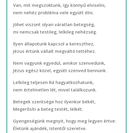
Van, mit megszoktunk, így könnyű elviselni,
nem nehéz probléma vele együtt élni.
Jöhet viszont olyan váratlan betegség,
mi nemcsak testileg, lelkileg nehézség.
Ilyen állapotunk kapcsol a kereszthez,
Jézus értünk vállalt megváltó tettéhez.
Nem vagyunk egyedül, amikor szenvedünk,
Jézus egész közel, együtt szenved bennünk.
Lelkileg teljesen Rá hagyatkozhatunk,
nem értelmetlen lét, mivel találkozunk.
Betegek szentsége hoz ilyenkor békét,
Megerősíti a beteg testét, lelkét.
Gyengeségünk megnyit, hogy meg legyen értve:
Életünk ajándék, Istentől szeretve.