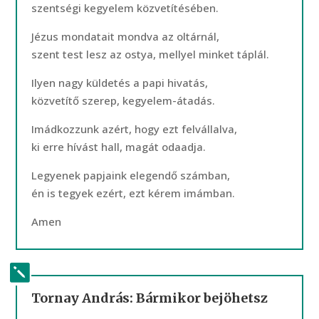
szentségi kegyelem közvetítésében.
Jézus mondatait mondva az oltárnál,
szent test lesz az ostya, mellyel minket táplál.
Ilyen nagy küldetés a papi hivatás,
közvetítő szerep, kegyelem-átadás.
Imádkozzunk azért, hogy ezt felvállalva,
ki erre hívást hall, magát odaadja.
Legyenek papjaink elegendő számban,
én is tegyek ezért, ezt kérem imámban.
Amen
Tornay András: Bármikor bejöhetsz