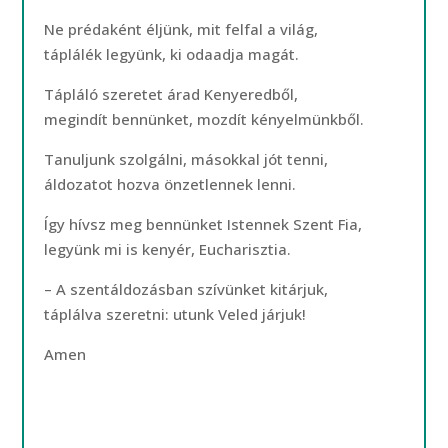
Ne prédaként éljünk, mit felfal a világ,
táplálék legyünk, ki odaadja magát.
Tápláló szeretet árad Kenyeredből,
megindít bennünket, mozdít kényelmünkből.
Tanuljunk szolgálni, másokkal jót tenni,
áldozatot hozva önzetlennek lenni.
Így hívsz meg bennünket Istennek Szent Fia,
legyünk mi is kenyér, Eucharisztia.
– A szentáldozásban szívünket kitárjuk,
táplálva szeretni: utunk Veled járjuk!
Amen