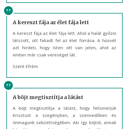
A kereszt fája az élet fája lett
A kereszt fája az élet fája lett. Ahol a halál győzni
látszott, ott fakadt fel az élet forrása. A húsvét
azt hirdeti, hogy Isten ott van jelen, ahol az
ember már csak vereséget lát.
Szent Efrém
A böjt megtisztítja a látást
A böjt megtisztítja a látást, hogy felismerjük
Krisztust a szegényben, a szenvedőben és
önmagunk sebzettségében. Aki így böjtöl, annak