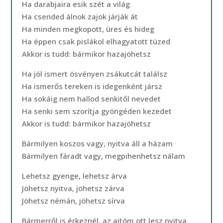
Ha darabjaira esik szét a világ
Ha csended álnok zajok járják át
Ha minden megkopott, üres és hideg
Ha éppen csak pislákol elhagyatott tüzed
Akkor is tudd: bármikor hazajöhetsz
Ha jól ismert ösvényen zsákutcát találsz
Ha ismerős tereken is idegenként jársz
Ha sokáig nem hallod senkitől nevedet
Ha senki sem szorítja gyöngéden kezedet
Akkor is tudd: bármikor hazajöhetsz
Bármilyen koszos vagy, nyitva áll a házam
Bármilyen fáradt vagy, megpihenhetsz nálam
Lehetsz gyenge, lehetsz árva
Jöhetsz nyitva, jöhetsz zárva
Jöhetsz némán, jöhetsz sírva
Bármerről is érkeznél, az ajtóm ott lesz nyitva