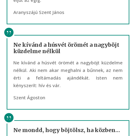
eljut az égig.
Aranyszájú Szent János
Ne kívánd a húsvét örömét a nagyböjt
küzdelme nélkül
Ne kívánd a húsvét örömét a nagyböjt küzdelme
nélkül. Aki nem akar meghalni a bűnnek, az nem
érti a feltámadás ajándékát. Isten nem
kényszerít: hív és vár.
Szent Ágoston
Ne mondd, hogy böjtölsz, ha közben…