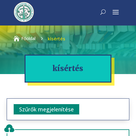

Főoldal
5
kísértés
kísértés
Szűrők megjelenítése