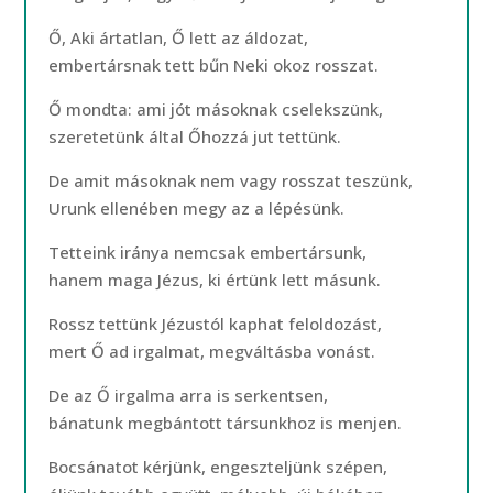
Ő, Aki ártatlan, Ő lett az áldozat,
embertársnak tett bűn Neki okoz rosszat.
Ő mondta: ami jót másoknak cselekszünk,
szeretetünk által Őhozzá jut tettünk.
De amit másoknak nem vagy rosszat teszünk,
Urunk ellenében megy az a lépésünk.
Tetteink iránya nemcsak embertársunk,
hanem maga Jézus, ki értünk lett másunk.
Rossz tettünk Jézustól kaphat feloldozást,
mert Ő ad irgalmat, megváltásba vonást.
De az Ő irgalma arra is serkentsen,
bánatunk megbántott társunkhoz is menjen.
Bocsánatot kérjünk, engeszteljünk szépen,