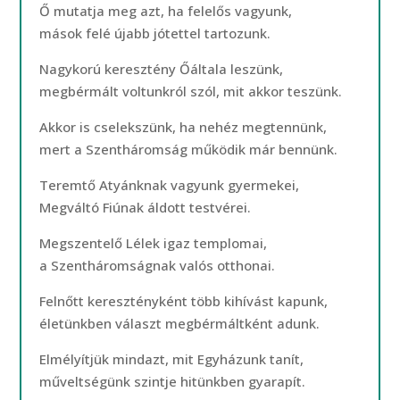
Ő mutatja meg azt, ha felelős vagyunk,
mások felé újabb jótettel tartozunk.
Nagykorú keresztény Őáltala leszünk,
megbérmált voltunkról szól, mit akkor teszünk.
Akkor is cselekszünk, ha nehéz megtennünk,
mert a Szentháromság működik már bennünk.
Teremtő Atyánknak vagyunk gyermekei,
Megváltó Fiúnak áldott testvérei.
Megszentelő Lélek igaz templomai,
a Szentháromságnak valós otthonai.
Felnőtt keresztényként több kihívást kapunk,
életünkben választ megbérmáltként adunk.
Elmélyítjük mindazt, mit Egyházunk tanít,
műveltségünk szintje hitünkben gyarapít.