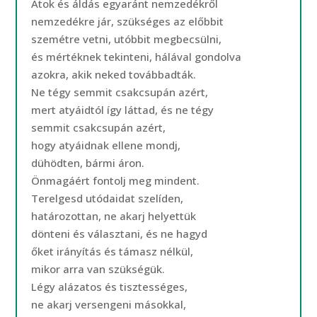
Átok és áldás egyaránt nemzedékről
nemzedékre jár, szükséges az előbbit
szemétre vetni, utóbbit megbecsülni,
és mértéknek tekinteni, hálával gondolva
azokra, akik neked továbbadták.
Ne tégy semmit csakcsupán azért,
mert atyáidtól így láttad, és ne tégy
semmit csakcsupán azért,
hogy atyáidnak ellene mondj,
dühödten, bármi áron.
Önmagáért fontolj meg mindent.
Terelgesd utódaidat szelíden,
határozottan, ne akarj helyettük
dönteni és választani, és ne hagyd
őket irányítás és támasz nélkül,
mikor arra van szükségük.
Légy alázatos és tisztességes,
ne akarj versengeni másokkal,