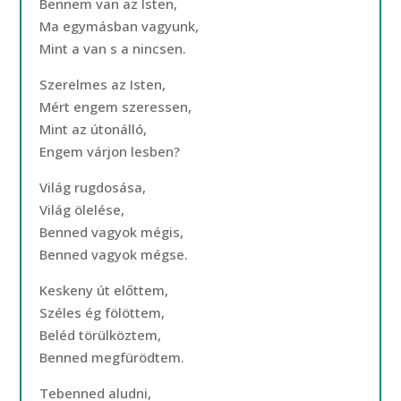
Bennem van az Isten,
Ma egymásban vagyunk,
Mint a van s a nincsen.
Szerelmes az Isten,
Mért engem szeressen,
Mint az útonálló,
Engem várjon lesben?
Világ rugdosása,
Világ ölelése,
Benned vagyok mégis,
Benned vagyok mégse.
Keskeny út előttem,
Széles ég fölöttem,
Beléd törülköztem,
Benned megfürödtem.
Tebenned aludni,