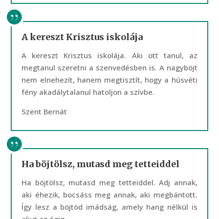
A kereszt Krisztus iskolája
A kereszt Krisztus iskolája. Aki ott tanul, az
megtanul szeretni a szenvedésben is. A nagyböjt
nem elnehezít, hanem megtisztít, hogy a húsvéti
fény akadálytalanul hatoljon a szívbe.
Szent Bernát
Ha böjtölsz, mutasd meg tetteiddel
Ha böjtölsz, mutasd meg tetteiddel. Adj annak,
aki éhezik, bocsáss meg annak, aki megbántott.
Így lesz a böjtöd imádság, amely hang nélkül is