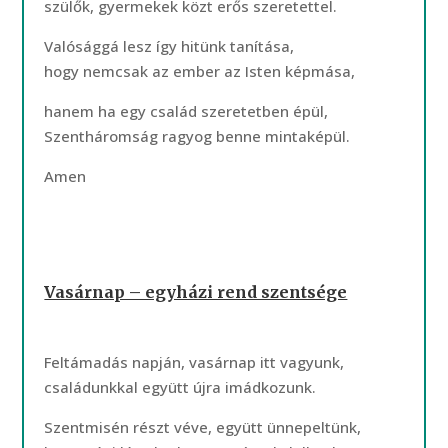
szülők, gyermekek közt erős szeretettel.
Valósággá lesz így hitünk tanítása,
hogy nemcsak az ember az Isten képmása,
hanem ha egy család szeretetben épül,
Szentháromság ragyog benne mintaképül.
Amen
Vasárnap – egyházi rend szentsége
Feltámadás napján, vasárnap itt vagyunk,
családunkkal együtt újra imádkozunk.
Szentmisén részt véve, együtt ünnepeltünk,