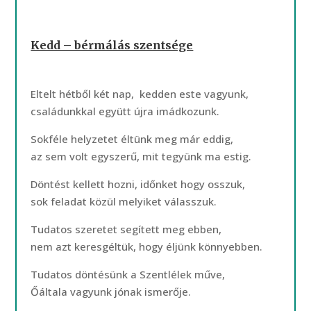
Kedd – bérmálás szentsége
Eltelt hétből két nap, kedden este vagyunk,
családunkkal együtt újra imádkozunk.
Sokféle helyzetet éltünk meg már eddig,
az sem volt egyszerű, mit tegyünk ma estig.
Döntést kellett hozni, időnket hogy osszuk,
sok feladat közül melyiket válasszuk.
Tudatos szeretet segített meg ebben,
nem azt keresgéltük, hogy éljünk könnyebben.
Tudatos döntésünk a Szentlélek műve,
Őáltala vagyunk jónak ismerője.