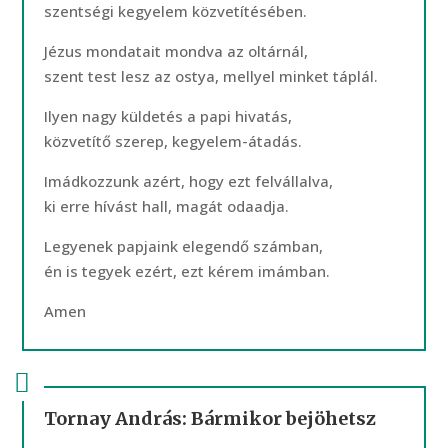
szentségi kegyelem közvetítésében.
Jézus mondatait mondva az oltárnál,
szent test lesz az ostya, mellyel minket táplál.
Ilyen nagy küldetés a papi hivatás,
közvetítő szerep, kegyelem-átadás.
Imádkozzunk azért, hogy ezt felvállalva,
ki erre hívást hall, magát odaadja.
Legyenek papjaink elegendő számban,
én is tegyek ezért, ezt kérem imámban.
Amen
Tornay András: Bármikor bejöhetsz