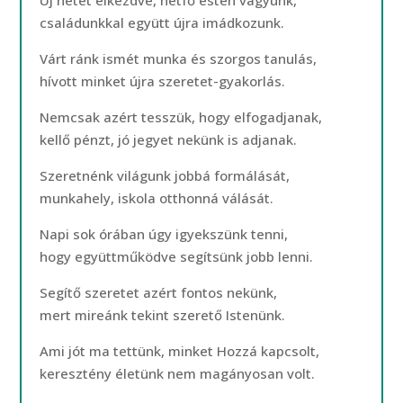
Új hetet elkezdve, hétfő estén vagyunk,
családunkkal együtt újra imádkozunk.
Várt ránk ismét munka és szorgos tanulás,
hívott minket újra szeretet-gyakorlás.
Nemcsak azért tesszük, hogy elfogadjanak,
kellő pénzt, jó jegyet nekünk is adjanak.
Szeretnénk világunk jobbá formálását,
munkahely, iskola otthonná válását.
Napi sok órában úgy igyekszünk tenni,
hogy együttműködve segítsünk jobb lenni.
Segítő szeretet azért fontos nekünk,
mert mireánk tekint szerető Istenünk.
Ami jót ma tettünk, minket Hozzá kapcsolt,
keresztény életünk nem magányosan volt.