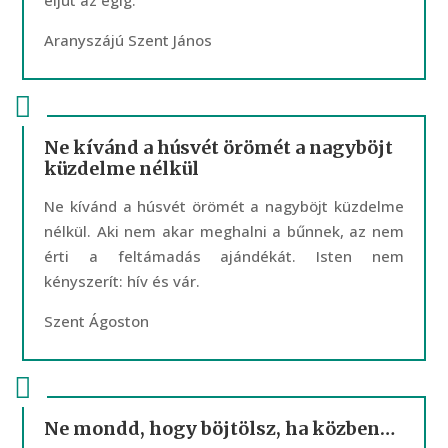
eljut az égig.
Aranyszájú Szent János
Ne kívánd a húsvét örömét a nagyböjt
küzdelme nélkül
Ne kívánd a húsvét örömét a nagyböjt küzdelme
nélkül. Aki nem akar meghalni a bűnnek, az nem
érti a feltámadás ajándékát. Isten nem
kényszerít: hív és vár.
Szent Ágoston
Ne mondd, hogy böjtölsz, ha közben…