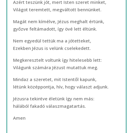
Azért teszünk jót, mert Isten szeret minket,
Világot teremtett, megváltott bennünket.
Magát nem kímélve, Jézus meghalt értünk,
győzve feltámadott, így övé lett éltünk.
Nem egyedül tettük ma a jótetteket,
Ezekben Jézus is velünk cselekedett.
Megkeresztelt voltunk így hitelesebb lett:
Világunk számára Jézust mutattuk meg.
Mindaz a szeretet, mit Istentől kapunk,
létünk középpontja, hív, hogy választ adjunk.
Jézusra tekintve életünk így nem más:
hálából fakadó válaszmagatartás.
Amen