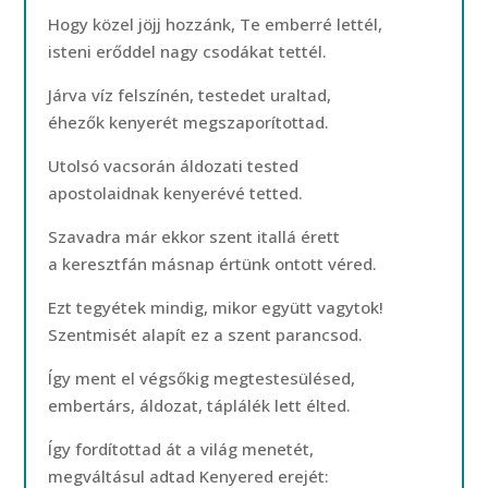
Hogy közel jöjj hozzánk, Te emberré lettél,
isteni erőddel nagy csodákat tettél.
Járva víz felszínén, testedet uraltad,
éhezők kenyerét megszaporítottad.
Utolsó vacsorán áldozati tested
apostolaidnak kenyerévé tetted.
Szavadra már ekkor szent itallá érett
a keresztfán másnap értünk ontott véred.
Ezt tegyétek mindig, mikor együtt vagytok!
Szentmisét alapít ez a szent parancsod.
Így ment el végsőkig megtestesülésed,
embertárs, áldozat, táplálék lett élted.
Így fordítottad át a világ menetét,
megváltásul adtad Kenyered erejét: