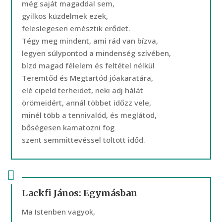
még saját magaddal sem,
gyilkos küzdelmek ezek,
feleslegesen emésztik erődet.
Tégy meg mindent, ami rád van bízva,
legyen súlypontod a mindenség szívében,
bízd magad félelem és feltétel nélkül
Teremtőd és Megtartód jóakaratára,
elé cipeld terheidet, neki adj hálát
örömeidért, annál többet időzz vele,
minél több a tennivalód, és meglátod,
bőségesen kamatozni fog
szent semmittevéssel töltött időd.
Lackfi János: Egymásban
Ma Istenben vagyok,