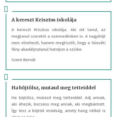
A kereszt Krisztus iskolája
A kereszt Krisztus iskolája. Aki ott tanul, az
megtanul szeretni a szenvedésben is. A nagyböjt
nem elnehezít, hanem megtisztít, hogy a húsvéti
fény akadálytalanul hatoljon a szívbe.
Szent Bernát
Ha böjtölsz, mutasd meg tetteiddel
Ha böjtölsz, mutasd meg tetteiddel. Adj annak,
aki éhezik, bocsáss meg annak, aki megbántott.
Így lesz a böjtöd imádság, amely hang nélkül is