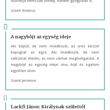
húsvétja nemcsak ünnep, hanem gyógyulás is.
Szent Ambrus
A nagyböjt az egység ideje
Aki böjtöl, de nem imádkozik, az üres kézzel
kopogtat az égre. Aki imádkozik, de nem
változtat életén, az nem várhat meghallgatást. A
nagyböjt az egység ideje: ima, böjt és irgalom
egyetlen úton.
Szent Jeromos
Lackfi János: Királynak születtél