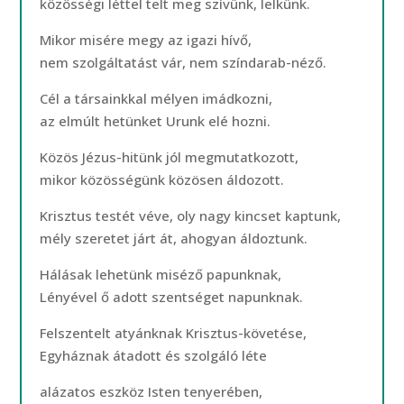
közösségi léttel telt meg szívünk, lelkünk.
Mikor misére megy az igazi hívő,
nem szolgáltatást vár, nem színdarab-néző.
Cél a társainkkal mélyen imádkozni,
az elmúlt hetünket Urunk elé hozni.
Közös Jézus-hitünk jól megmutatkozott,
mikor közösségünk közösen áldozott.
Krisztus testét véve, oly nagy kincset kaptunk,
mély szeretet járt át, ahogyan áldoztunk.
Hálásak lehetünk miséző papunknak,
Lényével ő adott szentséget napunknak.
Felszentelt atyánknak Krisztus-követése,
Egyháznak átadott és szolgáló léte
alázatos eszköz Isten tenyerében,