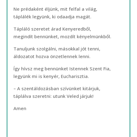
Ne prédaként éljünk, mit felfal a világ,
táplálék legyünk, ki odaadja magát.
Tápláló szeretet árad Kenyeredből,
megindít bennünket, mozdít kényelmünkből.
Tanuljunk szolgálni, másokkal jót tenni,
áldozatot hozva önzetlennek lenni.
Így hívsz meg bennünket Istennek Szent Fia,
legyünk mi is kenyér, Eucharisztia.
– A szentáldozásban szívünket kitárjuk,
táplálva szeretni: utunk Veled járjuk!
Amen