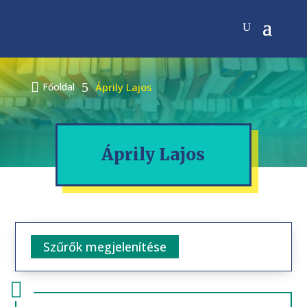

5
Főoldal
Áprily Lajos
Áprily Lajos
Szűrők megjelenítése