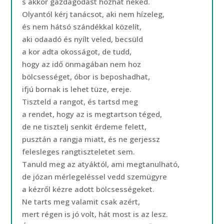
s akkor gazdagodást hozhat neked.
Olyantól kérj tanácsot, aki nem hízeleg,
és nem hátsó szándékkal közelít,
aki odaadó és nyílt veled, becsüld
a kor adta okosságot, de tudd,
hogy az idő önmagában nem hoz
bölcsességet, óbor is beposhadhat,
ifjú bornak is lehet tüze, ereje.
Tiszteld a rangot, és tartsd meg
a rendet, hogy az is megtartson téged,
de ne tisztelj senkit érdeme felett,
pusztán a rangja miatt, és ne gerjessz
felesleges rangtiszteletet sem.
Tanuld meg az atyáktól, ami megtanulható,
de józan mérlegeléssel vedd szemügyre
a kézről kézre adott bölcsességeket.
Ne tarts meg valamit csak azért,
mert régen is jó volt, hát most is az lesz.