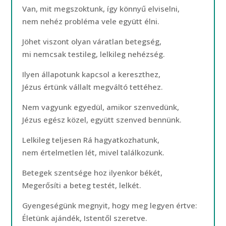
Van, mit megszoktunk, így könnyű elviselni,
nem nehéz probléma vele együtt élni.
Jöhet viszont olyan váratlan betegség,
mi nemcsak testileg, lelkileg nehézség.
Ilyen állapotunk kapcsol a kereszthez,
Jézus értünk vállalt megváltó tettéhez.
Nem vagyunk egyedül, amikor szenvedünk,
Jézus egész közel, együtt szenved bennünk.
Lelkileg teljesen Rá hagyatkozhatunk,
nem értelmetlen lét, mivel találkozunk.
Betegek szentsége hoz ilyenkor békét,
Megerősíti a beteg testét, lelkét.
Gyengeségünk megnyit, hogy meg legyen értve:
Életünk ajándék, Istentől szeretve.