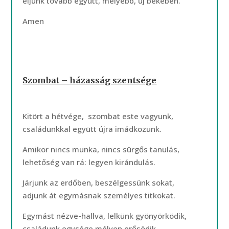
éljünk tovább együtt, mélyebb, új békében.
Amen
Szombat – házasság szentsége
Kitört a hétvége, szombat este vagyunk,
családunkkal együtt újra imádkozunk.
Amikor nincs munka, nincs sürgős tanulás,
lehetőség van rá: legyen kirándulás.
Járjunk az erdőben, beszélgessünk sokat,
adjunk át egymásnak személyes titkokat.
Egymást nézve-hallva, lelkünk gyönyörködik,
családunk egysége mélyen erősödik.