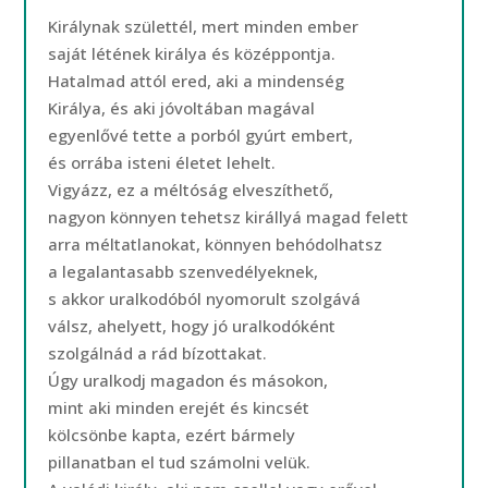
Királynak születtél, mert minden ember
saját létének királya és középpontja.
Hatalmad attól ered, aki a mindenség
Királya, és aki jóvoltában magával
egyenlővé tette a porból gyúrt embert,
és orrába isteni életet lehelt.
Vigyázz, ez a méltóság elveszíthető,
nagyon könnyen tehetsz királlyá magad felett
arra méltatlanokat, könnyen behódolhatsz
a legalantasabb szenvedélyeknek,
s akkor uralkodóból nyomorult szolgává
válsz, ahelyett, hogy jó uralkodóként
szolgálnád a rád bízottakat.
Úgy uralkodj magadon és másokon,
mint aki minden erejét és kincsét
kölcsönbe kapta, ezért bármely
pillanatban el tud számolni velük.