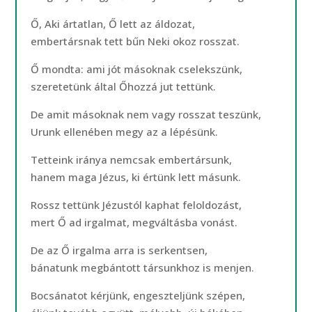
Ő, Aki ártatlan, Ő lett az áldozat,
embertársnak tett bűn Neki okoz rosszat.
Ő mondta: ami jót másoknak cselekszünk,
szeretetünk által Őhozzá jut tettünk.
De amit másoknak nem vagy rosszat teszünk,
Urunk ellenében megy az a lépésünk.
Tetteink iránya nemcsak embertársunk,
hanem maga Jézus, ki értünk lett másunk.
Rossz tettünk Jézustól kaphat feloldozást,
mert Ő ad irgalmat, megváltásba vonást.
De az Ő irgalma arra is serkentsen,
bánatunk megbántott társunkhoz is menjen.
Bocsánatot kérjünk, engeszteljünk szépen,