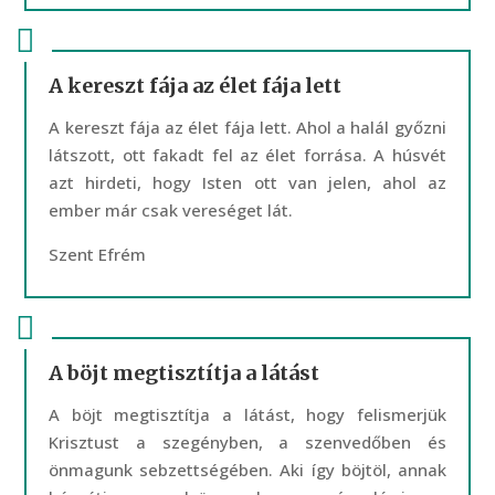
A kereszt fája az élet fája lett
A kereszt fája az élet fája lett. Ahol a halál győzni
látszott, ott fakadt fel az élet forrása. A húsvét
azt hirdeti, hogy Isten ott van jelen, ahol az
ember már csak vereséget lát.
Szent Efrém
A böjt megtisztítja a látást
A böjt megtisztítja a látást, hogy felismerjük
Krisztust a szegényben, a szenvedőben és
önmagunk sebzettségében. Aki így böjtöl, annak