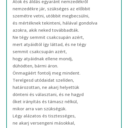
Átok és áldás egyaránt nemzedékről
nemzedékre jár, szükséges az előbbit
szemétre vetni, utóbbit megbecsülni,
és mértéknek tekinteni, hálával gondolva
azokra, akik neked továbbadták.
Ne tégy semmit csakcsupán azért,
mert atyáidtól így láttad, és ne tégy
semmit csakcsupán azért,
hogy atyáidnak ellene mondj,
dühödten, bármi áron.
Önmagáért fontolj meg mindent.
Terelgesd utódaidat szelíden,
határozottan, ne akarj helyettük
dönteni és választani, és ne hagyd
őket irányítás és támasz nélkül,
mikor arra van szükségük.
Légy alázatos és tisztességes,
ne akarj versengeni másokkal,