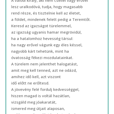
A valódi király, aki nem csellel vagy erővel
lesz uralkodóvá, tudja, hogy magasabb
rend része, és tisztelnie kell az életet,
a földet, mindenek felett pedig a Teremtőt.
Keresd az igazságot türelemmel,
az igazság ugyanis hamar megrövidül,
ha a hatalomhoz hevesség társul:
ha nagy erővel vágunk egy éles késsel,
nagyobb kárt tehetünk, mint ha
óvatosság fékezi mozdulatainkat.
A türelem nem jelenthet halogatást,
amit meg kell tenned, azt ne odázd,
amihez idő kell, azt viszont
idő előtt ne erőltesd.
A jövevény felé fordulj kedvességgel,
hiszen magad is voltál hazátlan,
vizsgáld meg jóakaratát,
ismered meg útjait alaposan,