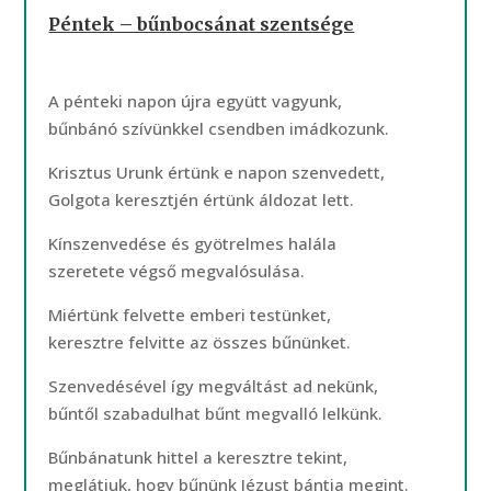
Péntek – bűnbocsánat szentsége
A pénteki napon újra együtt vagyunk,
bűnbánó szívünkkel csendben imádkozunk.
Krisztus Urunk értünk e napon szenvedett,
Golgota keresztjén értünk áldozat lett.
Kínszenvedése és gyötrelmes halála
szeretete végső megvalósulása.
Miértünk felvette emberi testünket,
keresztre felvitte az összes bűnünket.
Szenvedésével így megváltást ad nekünk,
bűntől szabadulhat bűnt megvalló lelkünk.
Bűnbánatunk hittel a keresztre tekint,
meglátjuk, hogy bűnünk Jézust bántja megint.