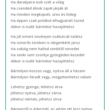
Ha darabjaira esik szét a világ
Ha csended álnok zajok járják át
Ha minden megkopott, üres és hideg
Ha éppen csak pislákol elhagyatott tüzed
Akkor is tudd: bármikor hazajöhetsz
Ha jól ismert ösvényen zsákutcát találsz
Ha ismerős tereken is idegenként jársz
Ha sokáig nem hallod senkitől nevedet
Ha senki sem szorítja gyöngéden kezedet
Akkor is tudd: bármikor hazajöhetsz
Bármilyen koszos vagy, nyitva áll a házam
Bármilyen fáradt vagy, megpihenhetsz nálam
Lehetsz gyenge, lehetsz árva
Jöhetsz nyitva, jöhetsz zárva
Jöhetsz némán, jöhetsz sírva
Bármerről is érkeznél, az ajtóm ott lesz nyitva