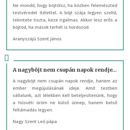
Ne mondd, hogy böjtölsz, ha közben felemészted
testvéredet ítélettel. A böjt szája legyen szelíd,
tekintete tiszta, keze irgalmas. Akkor lesz erős a
böjtöd, ha mások terhét is hordozod.
Aranyszájú Szent János
A nagyböjt nem csupán napok rendje…
A nagyböjt nem csupán napok rendje, hanem az
ember megújulásának ideje. Amit testben
vállalunk, azt lélekben kell beteljesítenünk, hogy
a húsvéti öröm ne külső ünnep, hanem belső
feltámadás legyen.
Nagy Szent Leó pápa