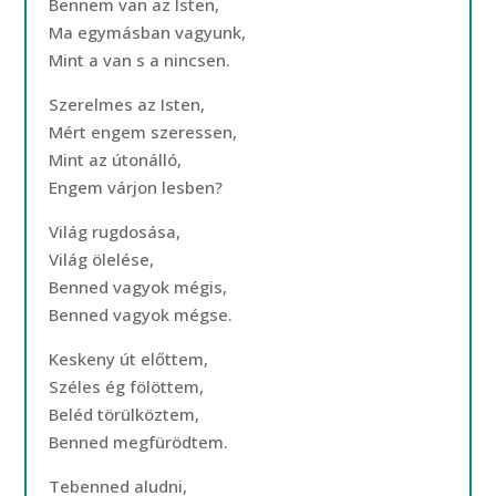
Bennem van az Isten,
Ma egymásban vagyunk,
Mint a van s a nincsen.
Szerelmes az Isten,
Mért engem szeressen,
Mint az útonálló,
Engem várjon lesben?
Világ rugdosása,
Világ ölelése,
Benned vagyok mégis,
Benned vagyok mégse.
Keskeny út előttem,
Széles ég fölöttem,
Beléd törülköztem,
Benned megfürödtem.
Tebenned aludni,