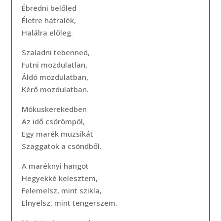
Ébredni belőled
Életre hátralék,
Halálra előleg.
Szaladni tebenned,
Futni mozdulatlan,
Áldó mozdulatban,
Kérő mozdulatban.
Mókuskerekedben
Az idő csörömpöl,
Egy marék muzsikát
Szaggatok a csöndből.
A maréknyi hangot
Hegyekké kelesztem,
Felemelsz, mint szikla,
Elnyelsz, mint tengerszem.