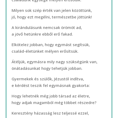
Milyen sok szép érték van jelen közöttünk,
jó, hogy ezt megélni, természetbe jöttünk!
A kirándulásunk nemcsak örömöt ad,
a jövő hetünkre ebből erő fakad.
Elkötelez jobban, hogy egymást segítsük,
család-életünket mélyen erősítsük.
Átéljük, egymásra mily nagy szükségünk van,
önátadásunkat hogy tehetjük jobban.
Gyermekek és szülők, Jézustól indítva,
e kérdést teszik fel egymásnak gyakorta:
Hogy lehetnék még jobb társad az életre,
hogy adjak magamból még többet részedre?
Keresztény házasság lesz teljessé ezzel,