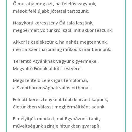
Ő mutatja meg azt, ha felelős vagyunk,
mások felé újabb jótettel tartozunk.
Nagykorú keresztény Őáltala leszünk,
megbérmált voltunkról szól, mit akkor teszünk.
Akkor is cselekszünk, ha nehéz megtennünk,
mert a Szentháromság működik már bennünk.
Teremtő Atyánknak vagyunk gyermekei,
Megváltó Fiúnak áldott testvérei.
Megszentelő Lélek igaz templomai,
a Szentháromságnak valós otthonai.
Felnőtt keresztényként több kihívást kapunk,
életünkben választ megbérmáltként adunk.
Elmélyítjük mindazt, mit Egyházunk tanít,
műveltségünk szintje hitünkben gyarapít.