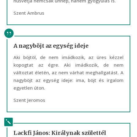
húsvétja nemcsak ünnep, hanem gyógyulás is.
Szent Ambrus
A nagyböjt az egység ideje
Aki böjtöl, de nem imádkozik, az üres kézzel
kopogtat az égre. Aki imádkozik, de nem
változtat életén, az nem várhat meghallgatást. A
nagyböjt az egység ideje: ima, böjt és irgalom
egyetlen úton.
Szent Jeromos
Lackfi János: Királynak születtél