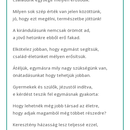
Milyen sok szép érték van jelen közöttünk,
jó, hogy ezt megélni, természetbe jöttünk!
A kirándulásunk nemcsak örömöt ad,
a jövő hetünkre ebből erő fakad.
Elkötelez jobban, hogy egymást segítsük,
család-életünket mélyen erősítsük.
Átéljük, egymásra mily nagy szükségünk van,
önátadásunkat hogy tehetjük jobban.
Gyermekek és szülők, Jézustól indítva,
e kérdést teszik fel egymásnak gyakorta:
Hogy lehetnék még jobb társad az életre,
hogy adjak magamból még többet részedre?
Keresztény házasság lesz teljessé ezzel,