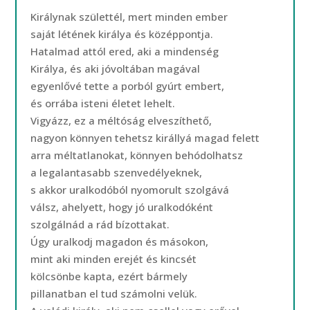
Királynak születtél, mert minden ember
saját létének királya és középpontja.
Hatalmad attól ered, aki a mindenség
Királya, és aki jóvoltában magával
egyenlővé tette a porból gyúrt embert,
és orrába isteni életet lehelt.
Vigyázz, ez a méltóság elveszíthető,
nagyon könnyen tehetsz királlyá magad felett
arra méltatlanokat, könnyen behódolhatsz
a legalantasabb szenvedélyeknek,
s akkor uralkodóból nyomorult szolgává
válsz, ahelyett, hogy jó uralkodóként
szolgálnád a rád bízottakat.
Úgy uralkodj magadon és másokon,
mint aki minden erejét és kincsét
kölcsönbe kapta, ezért bármely
pillanatban el tud számolni velük.