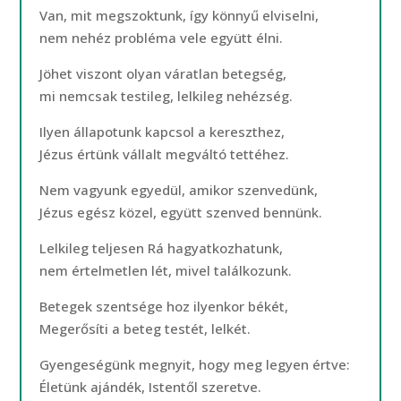
Van, mit megszoktunk, így könnyű elviselni,
nem nehéz probléma vele együtt élni.
Jöhet viszont olyan váratlan betegség,
mi nemcsak testileg, lelkileg nehézség.
Ilyen állapotunk kapcsol a kereszthez,
Jézus értünk vállalt megváltó tettéhez.
Nem vagyunk egyedül, amikor szenvedünk,
Jézus egész közel, együtt szenved bennünk.
Lelkileg teljesen Rá hagyatkozhatunk,
nem értelmetlen lét, mivel találkozunk.
Betegek szentsége hoz ilyenkor békét,
Megerősíti a beteg testét, lelkét.
Gyengeségünk megnyit, hogy meg legyen értve:
Életünk ajándék, Istentől szeretve.