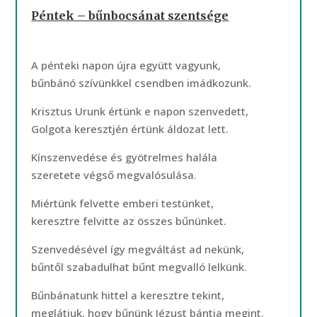
Péntek – bűnbocsánat szentsége
A pénteki napon újra együtt vagyunk,
bűnbánó szívünkkel csendben imádkozunk.
Krisztus Urunk értünk e napon szenvedett,
Golgota keresztjén értünk áldozat lett.
Kínszenvedése és gyötrelmes halála
szeretete végső megvalósulása.
Miértünk felvette emberi testünket,
keresztre felvitte az összes bűnünket.
Szenvedésével így megváltást ad nekünk,
bűntől szabadulhat bűnt megvalló lelkünk.
Bűnbánatunk hittel a keresztre tekint,
meglátjuk, hogy bűnünk Jézust bántja megint.