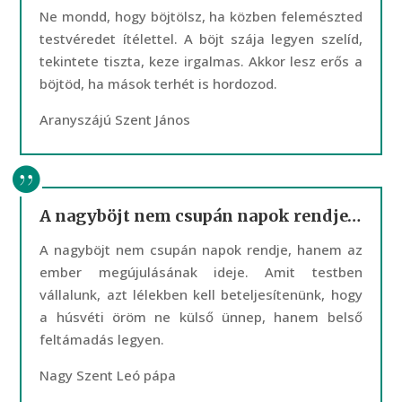
Ne mondd, hogy böjtölsz, ha közben felemészted
testvéredet ítélettel. A böjt szája legyen szelíd,
tekintete tiszta, keze irgalmas. Akkor lesz erős a
böjtöd, ha mások terhét is hordozod.
Aranyszájú Szent János
A nagyböjt nem csupán napok rendje…
A nagyböjt nem csupán napok rendje, hanem az
ember megújulásának ideje. Amit testben
vállalunk, azt lélekben kell beteljesítenünk, hogy
a húsvéti öröm ne külső ünnep, hanem belső
feltámadás legyen.
Nagy Szent Leó pápa