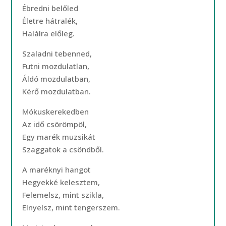
Ébredni belőled
Életre hátralék,
Halálra előleg.
Szaladni tebenned,
Futni mozdulatlan,
Áldó mozdulatban,
Kérő mozdulatban.
Mókuskerekedben
Az idő csörömpöl,
Egy marék muzsikát
Szaggatok a csöndből.
A maréknyi hangot
Hegyekké kelesztem,
Felemelsz, mint szikla,
Elnyelsz, mint tengerszem.