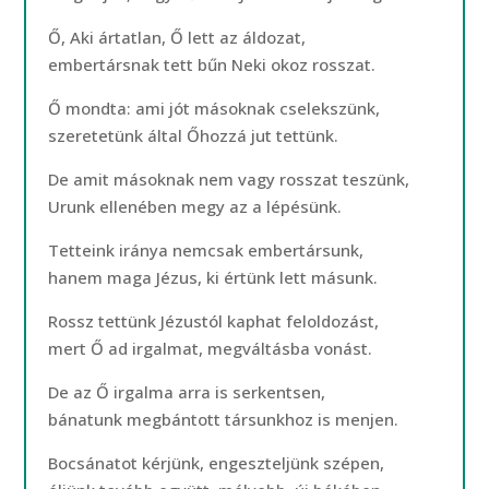
Ő, Aki ártatlan, Ő lett az áldozat,
embertársnak tett bűn Neki okoz rosszat.
Ő mondta: ami jót másoknak cselekszünk,
szeretetünk által Őhozzá jut tettünk.
De amit másoknak nem vagy rosszat teszünk,
Urunk ellenében megy az a lépésünk.
Tetteink iránya nemcsak embertársunk,
hanem maga Jézus, ki értünk lett másunk.
Rossz tettünk Jézustól kaphat feloldozást,
mert Ő ad irgalmat, megváltásba vonást.
De az Ő irgalma arra is serkentsen,
bánatunk megbántott társunkhoz is menjen.
Bocsánatot kérjünk, engeszteljünk szépen,