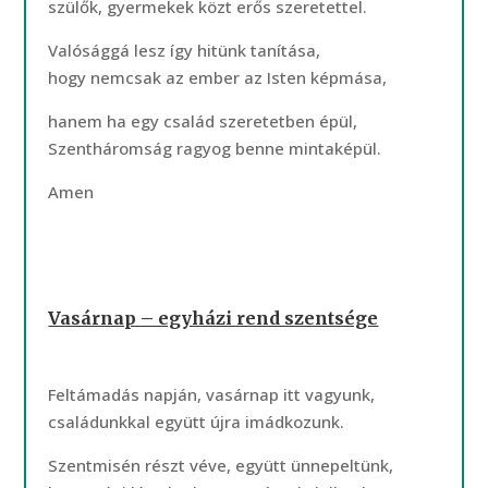
szülők, gyermekek közt erős szeretettel.
Valósággá lesz így hitünk tanítása,
hogy nemcsak az ember az Isten képmása,
hanem ha egy család szeretetben épül,
Szentháromság ragyog benne mintaképül.
Amen
Vasárnap – egyházi rend szentsége
Feltámadás napján, vasárnap itt vagyunk,
családunkkal együtt újra imádkozunk.
Szentmisén részt véve, együtt ünnepeltünk,