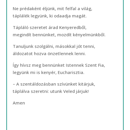
Ne prédaként éljünk, mit felfal a világ,
táplálék legyünk, ki odaadja magát.
Tápláló szeretet árad Kenyeredből,
megindít bennünket, mozdít kényelmünkből.
Tanuljunk szolgálni, másokkal jót tenni,
áldozatot hozva önzetlennek lenni.
Így hívsz meg bennünket Istennek Szent Fia,
legyünk mi is kenyér, Eucharisztia.
– A szentáldozásban szívünket kitárjuk,
táplálva szeretni: utunk Veled járjuk!
Amen