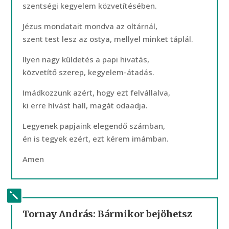
szentségi kegyelem közvetítésében.
Jézus mondatait mondva az oltárnál,
szent test lesz az ostya, mellyel minket táplál.
Ilyen nagy küldetés a papi hivatás,
közvetítő szerep, kegyelem-átadás.
Imádkozzunk azért, hogy ezt felvállalva,
ki erre hívást hall, magát odaadja.
Legyenek papjaink elegendő számban,
én is tegyek ezért, ezt kérem imámban.
Amen
Tornay András: Bármikor bejöhetsz