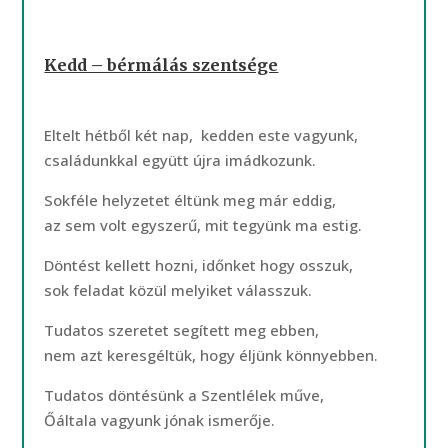
Kedd – bérmálás szentsége
Eltelt hétből két nap, kedden este vagyunk,
családunkkal együtt újra imádkozunk.
Sokféle helyzetet éltünk meg már eddig,
az sem volt egyszerű, mit tegyünk ma estig.
Döntést kellett hozni, időnket hogy osszuk,
sok feladat közül melyiket válasszuk.
Tudatos szeretet segített meg ebben,
nem azt keresgéltük, hogy éljünk könnyebben.
Tudatos döntésünk a Szentlélek műve,
Őáltala vagyunk jónak ismerője.