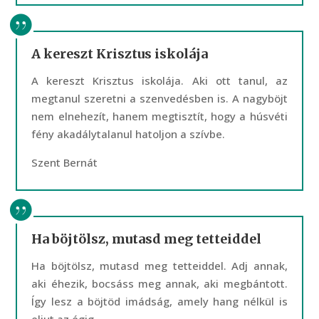
A kereszt Krisztus iskolája
A kereszt Krisztus iskolája. Aki ott tanul, az
megtanul szeretni a szenvedésben is. A nagyböjt
nem elnehezít, hanem megtisztít, hogy a húsvéti
fény akadálytalanul hatoljon a szívbe.
Szent Bernát
Ha böjtölsz, mutasd meg tetteiddel
Ha böjtölsz, mutasd meg tetteiddel. Adj annak,
aki éhezik, bocsáss meg annak, aki megbántott.
Így lesz a böjtöd imádság, amely hang nélkül is