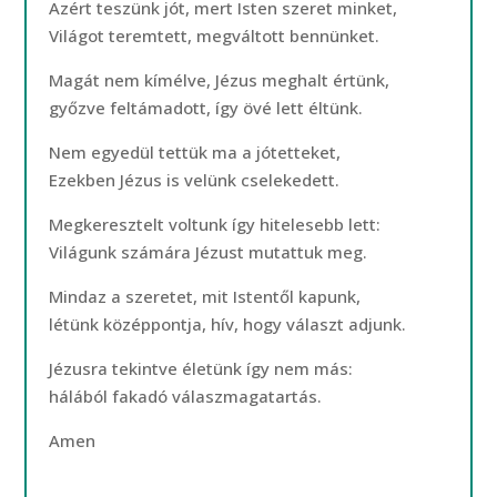
Azért teszünk jót, mert Isten szeret minket,
Világot teremtett, megváltott bennünket.
Magát nem kímélve, Jézus meghalt értünk,
győzve feltámadott, így övé lett éltünk.
Nem egyedül tettük ma a jótetteket,
Ezekben Jézus is velünk cselekedett.
Megkeresztelt voltunk így hitelesebb lett:
Világunk számára Jézust mutattuk meg.
Mindaz a szeretet, mit Istentől kapunk,
létünk középpontja, hív, hogy választ adjunk.
Jézusra tekintve életünk így nem más:
hálából fakadó válaszmagatartás.
Amen