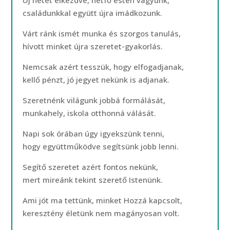
Új hetet elkezdve, hétfő estén vagyunk,
családunkkal együtt újra imádkozunk.
Várt ránk ismét munka és szorgos tanulás,
hívott minket újra szeretet-gyakorlás.
Nemcsak azért tesszük, hogy elfogadjanak,
kellő pénzt, jó jegyet nekünk is adjanak.
Szeretnénk világunk jobbá formálását,
munkahely, iskola otthonná válását.
Napi sok órában úgy igyekszünk tenni,
hogy együttműködve segítsünk jobb lenni.
Segítő szeretet azért fontos nekünk,
mert mireánk tekint szerető Istenünk.
Ami jót ma tettünk, minket Hozzá kapcsolt,
keresztény életünk nem magányosan volt.