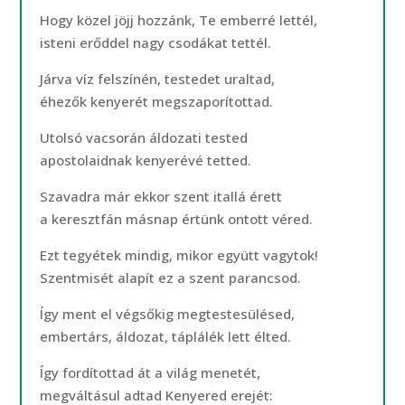
Hogy közel jöjj hozzánk, Te emberré lettél,
isteni erőddel nagy csodákat tettél.
Járva víz felszínén, testedet uraltad,
éhezők kenyerét megszaporítottad.
Utolsó vacsorán áldozati tested
apostolaidnak kenyerévé tetted.
Szavadra már ekkor szent itallá érett
a keresztfán másnap értünk ontott véred.
Ezt tegyétek mindig, mikor együtt vagytok!
Szentmisét alapít ez a szent parancsod.
Így ment el végsőkig megtestesülésed,
embertárs, áldozat, táplálék lett élted.
Így fordítottad át a világ menetét,
megváltásul adtad Kenyered erejét: