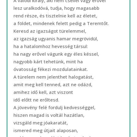
A valódi király, aki nem csellel vagy erővel
lesz uralkodóvá, tudja, hogy magasabb
rend része, és tisztelnie kell az életet,
a földet, mindenek felett pedig a Teremtőt.
Keresd az igazságot türelemmel,
az igazság ugyanis hamar megrövidül,
ha a hatalomhoz hevesség társul:
ha nagy erővel vágunk egy éles késsel,
nagyobb kárt tehetünk, mint ha
óvatosság fékezi mozdulatainkat.
A türelem nem jelenthet halogatást,
amit meg kell tenned, azt ne odázd,
amihez idő kell, azt viszont
idő előtt ne erőltesd.
A jövevény felé fordulj kedvességgel,
hiszen magad is voltál hazátlan,
vizsgáld meg jóakaratát,
ismered meg útjait alaposan,