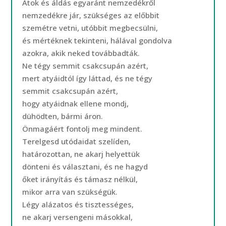
Átok és áldás egyaránt nemzedékről
nemzedékre jár, szükséges az előbbit
szemétre vetni, utóbbit megbecsülni,
és mértéknek tekinteni, hálával gondolva
azokra, akik neked továbbadták.
Ne tégy semmit csakcsupán azért,
mert atyáidtól így láttad, és ne tégy
semmit csakcsupán azért,
hogy atyáidnak ellene mondj,
dühödten, bármi áron.
Önmagáért fontolj meg mindent.
Terelgesd utódaidat szelíden,
határozottan, ne akarj helyettük
dönteni és választani, és ne hagyd
őket irányítás és támasz nélkül,
mikor arra van szükségük.
Légy alázatos és tisztességes,
ne akarj versengeni másokkal,