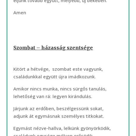
éljünk tovább együtt, mélyebb, új békében.
Amen
Szombat – házasság szentsége
Kitört a hétvége, szombat este vagyunk,
családunkkal együtt újra imádkozunk.
Amikor nincs munka, nincs sürgős tanulás,
lehetőség van rá: legyen kirándulás.
Járjunk az erdőben, beszélgessünk sokat,
adjunk át egymásnak személyes titkokat.
Egymást nézve-hallva, lelkünk gyönyörködik,
családunk egysége mélyen erősödik.