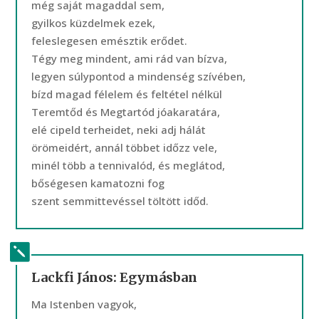
még saját magaddal sem,
gyilkos küzdelmek ezek,
feleslegesen emésztik erődet.
Tégy meg mindent, ami rád van bízva,
legyen súlypontod a mindenség szívében,
bízd magad félelem és feltétel nélkül
Teremtőd és Megtartód jóakaratára,
elé cipeld terheidet, neki adj hálát
örömeidért, annál többet időzz vele,
minél több a tennivalód, és meglátod,
bőségesen kamatozni fog
szent semmittevéssel töltött időd.
Lackfi János: Egymásban
Ma Istenben vagyok,