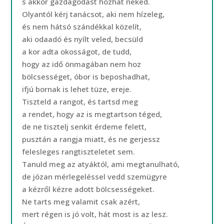
s akkor gazdagodást hozhat neked.
Olyantól kérj tanácsot, aki nem hízeleg,
és nem hátsó szándékkal közelít,
aki odaadó és nyílt veled, becsüld
a kor adta okosságot, de tudd,
hogy az idő önmagában nem hoz
bölcsességet, óbor is beposhadhat,
ifjú bornak is lehet tüze, ereje.
Tiszteld a rangot, és tartsd meg
a rendet, hogy az is megtartson téged,
de ne tisztelj senkit érdeme felett,
pusztán a rangja miatt, és ne gerjessz
felesleges rangtiszteletet sem.
Tanuld meg az atyáktól, ami megtanulható,
de józan mérlegeléssel vedd szemügyre
a kézről kézre adott bölcsességeket.
Ne tarts meg valamit csak azért,
mert régen is jó volt, hát most is az lesz.