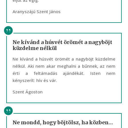
eljut az égig.
Aranyszájú Szent János
Ne kívánd a húsvét örömét a nagyböjt
küzdelme nélkül
Ne kívánd a húsvét örömét a nagyböjt küzdelme
nélkül. Aki nem akar meghalni a bűnnek, az nem
érti a feltámadás ajándékát. Isten nem
kényszerít: hív és vár.
Szent Ágoston
Ne mondd, hogy böjtölsz, ha közben…