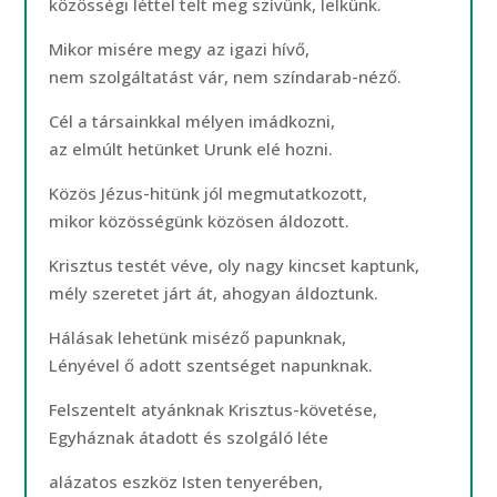
közösségi léttel telt meg szívünk, lelkünk.
Mikor misére megy az igazi hívő,
nem szolgáltatást vár, nem színdarab-néző.
Cél a társainkkal mélyen imádkozni,
az elmúlt hetünket Urunk elé hozni.
Közös Jézus-hitünk jól megmutatkozott,
mikor közösségünk közösen áldozott.
Krisztus testét véve, oly nagy kincset kaptunk,
mély szeretet járt át, ahogyan áldoztunk.
Hálásak lehetünk miséző papunknak,
Lényével ő adott szentséget napunknak.
Felszentelt atyánknak Krisztus-követése,
Egyháznak átadott és szolgáló léte
alázatos eszköz Isten tenyerében,