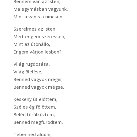
Bennem van az Isten,
Ma egymásban vagyunk,
Mint a van s a nincsen.
Szerelmes az Isten,
Mért engem szeressen,
Mint az útonálló,
Engem várjon lesben?
Világ rugdosása,
Világ ölelése,
Benned vagyok mégis,
Benned vagyok mégse.
Keskeny út előttem,
Széles ég fölöttem,
Beléd törülköztem,
Benned megfürödtem.
Tebenned aludni,