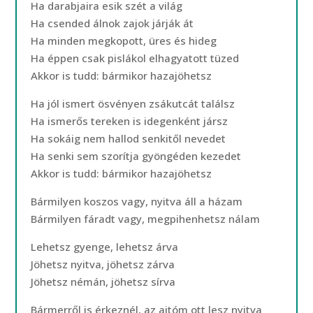
Ha darabjaira esik szét a világ
Ha csended álnok zajok járják át
Ha minden megkopott, üres és hideg
Ha éppen csak pislákol elhagyatott tüzed
Akkor is tudd: bármikor hazajöhetsz
Ha jól ismert ösvényen zsákutcát találsz
Ha ismerős tereken is idegenként jársz
Ha sokáig nem hallod senkitől nevedet
Ha senki sem szorítja gyöngéden kezedet
Akkor is tudd: bármikor hazajöhetsz
Bármilyen koszos vagy, nyitva áll a házam
Bármilyen fáradt vagy, megpihenhetsz nálam
Lehetsz gyenge, lehetsz árva
Jöhetsz nyitva, jöhetsz zárva
Jöhetsz némán, jöhetsz sírva
Bármerről is érkeznél, az ajtóm ott lesz nyitva