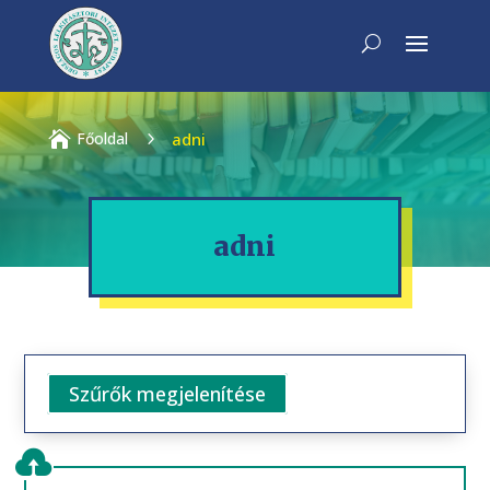

Főoldal
5
adni
adni
Szűrők megjelenítése