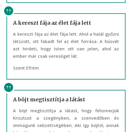
A kereszt fája az élet fája lett
A kereszt fája az élet fája lett. Ahol a halál győzni
látszott, ott fakadt fel az élet forrása. A húsvét
azt hirdeti, hogy Isten ott van jelen, ahol az
ember már csak vereséget lát.
Szent Efrém
A böjt megtisztítja a látást
A böjt megtisztítja a látást, hogy felismerjük
Krisztust a szegényben, a szenvedőben és
önmagunk sebzettségében. Aki így böjtöl, annak