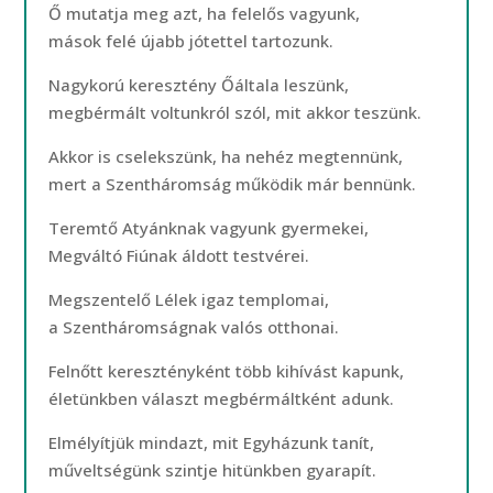
Ő mutatja meg azt, ha felelős vagyunk,
mások felé újabb jótettel tartozunk.
Nagykorú keresztény Őáltala leszünk,
megbérmált voltunkról szól, mit akkor teszünk.
Akkor is cselekszünk, ha nehéz megtennünk,
mert a Szentháromság működik már bennünk.
Teremtő Atyánknak vagyunk gyermekei,
Megváltó Fiúnak áldott testvérei.
Megszentelő Lélek igaz templomai,
a Szentháromságnak valós otthonai.
Felnőtt keresztényként több kihívást kapunk,
életünkben választ megbérmáltként adunk.
Elmélyítjük mindazt, mit Egyházunk tanít,
műveltségünk szintje hitünkben gyarapít.