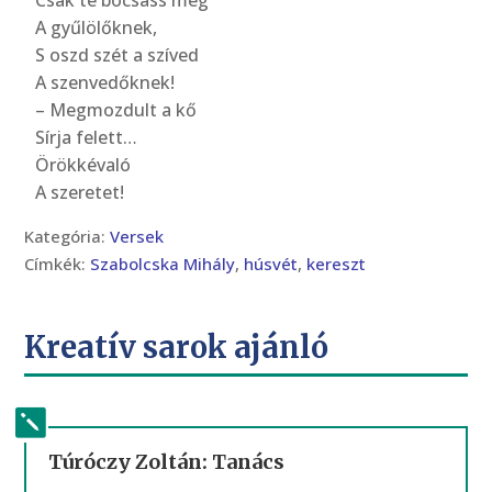
Csak te bocsáss meg
A gyűlölőknek,
S oszd szét a szíved
A szenvedőknek!
– Megmozdult a kő
Sírja felett…
Örökkévaló
A szeretet!
Kategória:
Versek
Címkék:
Szabolcska Mihály
,
húsvét
,
kereszt
Kreatív sarok ajánló
Túróczy Zoltán: Tanács