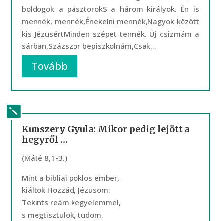
boldogok a pásztorokS a három királyok. Én is
mennék, mennék,Énekelni mennék,Nagyok között
kis JézusértMinden szépet tennék. Új csizmám a
sárban,Százszor bepiszkolnám,Csak...
Tovább
Kunszery Gyula: Mikor pedig lejött a
hegyről …
(Máté 8,1-3.)
Mint a bibliai poklos ember,
kiáltok Hozzád, Jézusom:
Tekints reám kegyelemmel,
s megtisztulok, tudom.