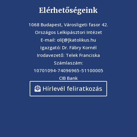
Elérhetőségeink
1068 Budapest, Városligeti fasor 42.
Országos Lelkipásztori Intézet
E-mail: oli[@]katolikus.hu
Igazgató: Dr. Fábry Kornél
Irodavezető: Telek Franciska
Számlaszám:
10701094-74096965-51100005
CIB Bank
Hírlevél feliratkozás