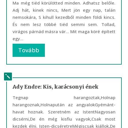
Ma még tiéd körülötted minden. Adhatsz belőle.
Adj hát, kinek nincs, Mert jön egy nap, talán
nemsokára, S kihull kezedből minden földi kincs.
És nem lesz többé tiéd semmi sem. Tollad,
virágos párnád másra vár… Mit maga köré épített
egy...
Tovább
Ady Endre: Kis, karácsonyi ének
Tegnap harangoztak,Holnap
harangoznak,Holnapután az angyalokGyémánt-
havat hoznak. Szeretném az IstentNagyosan
dicsérni,De én még kisfiu vagyok,Csak most
kezdek élni. Isten-dicséretreMégiscsak kiállok,De