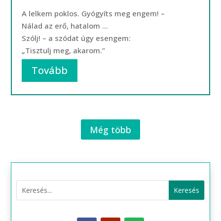
A lelkem poklos. Gyógyíts meg engem! –
Nálad az erő, hatalom …
Szólj! – a szódat úgy esengem:
„Tisztulj meg, akarom.”
Tovább
Még több