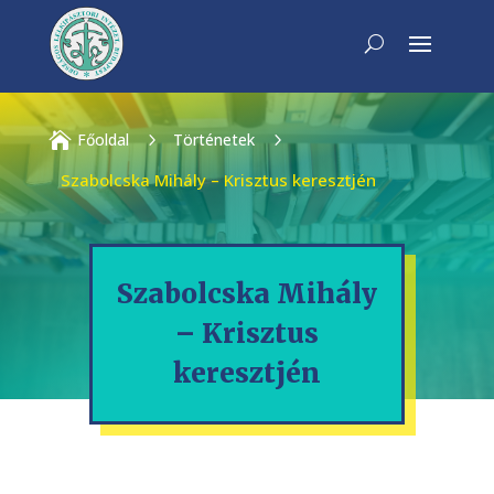

Főoldal
5
Történetek
5
Szabolcska Mihály – Krisztus keresztjén
Szabolcska Mihály
– Krisztus
keresztjén