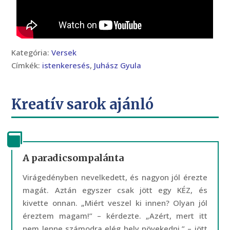
Kategória:
Versek
Címkék:
istenkeresés
,
Juhász Gyula
Kreatív sarok ajánló
A paradicsompalánta
Virágedényben nevelkedett, és nagyon jól érezte
magát. Aztán egyszer csak jött egy KÉZ, és
kivette onnan. „Miért veszel ki innen? Olyan jól
éreztem magam!” – kérdezte. „Azért, mert itt
nem lenne számodra elég hely növekedni.” – jött