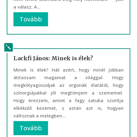
a válasz. A...
Tovább
Lackfi János: Minek is élek?
Minek is élek? Hát azért, hogy minél jobban
átitassam magamat a világgal. Hogy
megkótyagosodjak az orgonák illatától, hogy
színorgiájukkal jól megtömjem a szememet.
Hogy érezzem, amint a fagy satuba szorítja
elkékülő kezemet, s aztán azt is, hogyan
változnak a melegben...
Tovább