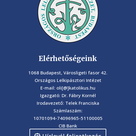
Elérhetőségeink
1068 Budapest, Városligeti fasor 42.
Országos Lelkipásztori Intézet
E-mail: oli[@]katolikus.hu
Igazgató: Dr. Fábry Kornél
Irodavezető: Telek Franciska
Számlaszám:
10701094-74096965-51100005
CIB Bank