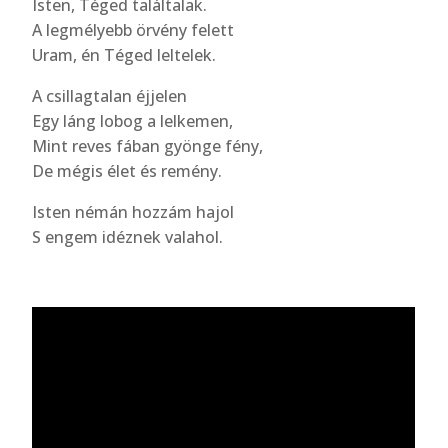
Isten, Téged találtalak.
A legmélyebb örvény felett
Uram, én Téged leltelek.
A csillagtalan éjjelen
Egy láng lobog a lelkemen,
Mint reves fában gyönge fény,
De mégis élet és remény.
Isten némán hozzám hajol
S engem idéznek valahol.