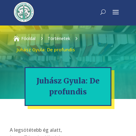

Főoldal
5
Történetek
5
Juhász Gyula: De profundis
Juhász Gyula: De
profundis
A legsötétebb ég alatt,