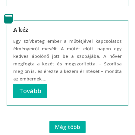
A kéz
Egy szívbeteg ember a műtétjével kapcsolatos
élményeiről mesélt. A műtét előtti napon egy
kedves ápolónő jött be a szobájába. A nővér
megfogta a kezét és megszorította. – Szorítsa
meg ön is, és érezze a kezem érintését – mondta
az embernek....
Tovább
Még több